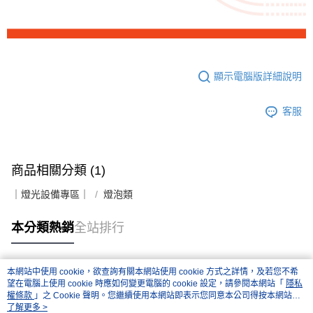
便利好安心！
１．簡單：不需註冊會員、不需綁卡、不需儲值。
運送方式
２．便利：只要手機號碼，簡訊認證，即可結帳。
３．安心：先確認商品／服務後，再付款。
全家取貨付款
每筆NT$60，滿NT$399(含以上)免運費
【「AFTEE先享後付」結帳流程】
顯示電腦版詳細說明
１．於結帳方式選擇「AFTEE先享後付」後，將跳轉至「AFTEE先享後付」
萊爾富取貨付款
結帳頁面，進行簡訊認證並確認金額後，即可完成結帳。
２．訂單成立數日內，您將收到繳費通知簡訊。
每筆NT$60，滿NT$399(含以上)免運費
客服
３．收到繳費通知簡訊後14天內，點擊此簡訊中的連結，可透過四大超商／
ATM／網路銀行／等多元方式進行付款，方視為交易完成。
7-11取貨付款
※ 請注意：結帳手續完成當下不需立刻繳費，但若您需要取消訂單，請聯絡
每筆NT$60，滿NT$399(含以上)免運費
購買商品的店家。未經商家同意取消之訂單仍視為有效，需透過AFTEE先享
後付繳納相關費用。
商品相關分類 (1)
宅配
※ 交易是否成功請以「AFTEE先享後付 」之結帳頁面顯示為準，若有關於
是否繳費成功／繳費後需取消欲退款等相關疑問，請聯繫「AFTEE先享後付
｜燈光設備專區｜
燈泡類
每筆NT$75，滿NT$399(含以上)免運費
客戶支援中心」
https://netprotections.freshdesk.com/support/home
付款後門市自取
本分類熱銷
全站排行
【注意事項】
１．透過由恩沛科技股份有限公司提供之「AFTEE先享後付」服務完成之交
免運費
易，需依本服務之必要範圍內提供個人資料，並將交易相關給付款項請求債
權轉讓予恩沛科技股份有限公司。
本網站中使用 cookie，欲查詢有關本網站使用 cookie 方式之詳情，及若您不希
２．關於個人資料處理事宜，請瀏覽以下網址：
熱門標籤
望在電腦上使用 cookie 時應如何變更電腦的 cookie 設定，請參閱本網站「
隱私
https://aftee.tw/terms/#terms3
權條款
」之 Cookie 聲明。您繼續使用本網站即表示您同意本公司得按本網站使
３．未成年的使用者請事先徵得法定代理人或監護人之同意方可使用
用條款之 Cookie 聲明使用 cookie。
了解更多 >