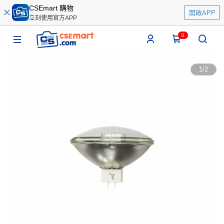
CSEmart 購物
開啟APP
立刻使用官方APP
0
1
/
2