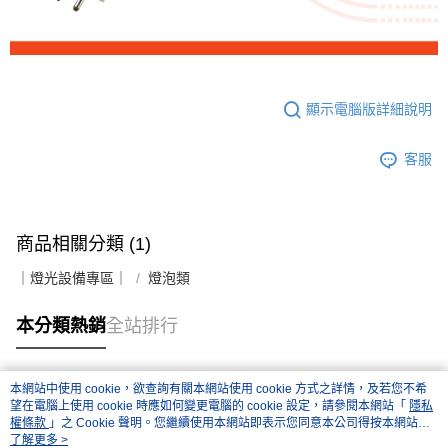
便利好安心！
１．簡單：不需註冊會員、不需綁卡、不需儲值。
運送方式
２．便利：只要手機號碼，簡訊認證，即可結帳。
３．安心：先確認商品／服務後，再付款。
全家取貨付款
每筆NT$60，滿NT$399(含以上)免運費
【「AFTEE先享後付」結帳流程】
顯示電腦版詳細說明
１．於結帳方式選擇「AFTEE先享後付」後，將跳轉至「AFTEE先享後付」
萊爾富取貨付款
結帳頁面，進行簡訊認證並確認金額後，即可完成結帳。
２．訂單成立數日內，您將收到繳費通知簡訊。
每筆NT$60，滿NT$399(含以上)免運費
客服
３．收到繳費通知簡訊後14天內，點擊此簡訊中的連結，可透過四大超商／
ATM／網路銀行／等多元方式進行付款，方視為交易完成。
7-11取貨付款
※ 請注意：結帳手續完成當下不需立刻繳費，但若您需要取消訂單，請聯絡
每筆NT$60，滿NT$399(含以上)免運費
購買商品的店家。未經商家同意取消之訂單仍視為有效，需透過AFTEE先享
後付繳納相關費用。
商品相關分類 (1)
宅配
※ 交易是否成功請以「AFTEE先享後付 」之結帳頁面顯示為準，若有關於
是否繳費成功／繳費後需取消欲退款等相關疑問，請聯繫「AFTEE先享後付
｜燈光設備專區｜
燈泡類
每筆NT$75，滿NT$399(含以上)免運費
客戶支援中心」
https://netprotections.freshdesk.com/support/home
付款後門市自取
本分類熱銷
全站排行
【注意事項】
１．透過由恩沛科技股份有限公司提供之「AFTEE先享後付」服務完成之交
免運費
易，需依本服務之必要範圍內提供個人資料，並將交易相關給付款項請求債
權轉讓予恩沛科技股份有限公司。
本網站中使用 cookie，欲查詢有關本網站使用 cookie 方式之詳情，及若您不希
２．關於個人資料處理事宜，請瀏覽以下網址：
熱門標籤
望在電腦上使用 cookie 時應如何變更電腦的 cookie 設定，請參閱本網站「
隱私
https://aftee.tw/terms/#terms3
權條款
」之 Cookie 聲明。您繼續使用本網站即表示您同意本公司得按本網站使
３．未成年的使用者請事先徵得法定代理人或監護人之同意方可使用
用條款之 Cookie 聲明使用 cookie。
了解更多 >