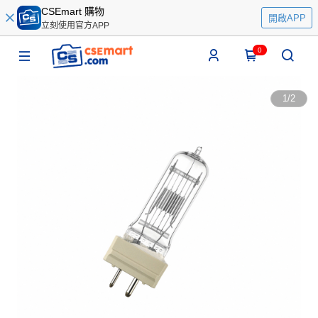
CSEmart 購物
開啟APP
立刻使用官方APP
0
1
/
2