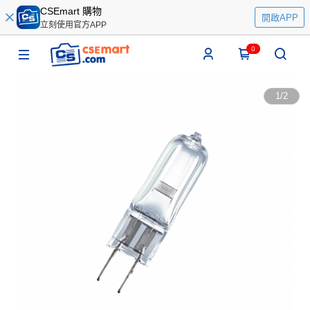
CSEmart 購物
開啟APP
立刻使用官方APP
0
1
/
2