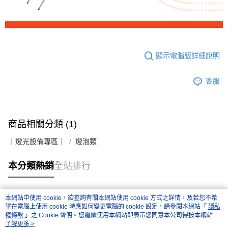
便利好安心！
１．簡單：不需註冊會員、不需綁卡、不需儲值。
運送方式
２．便利：只要手機號碼，簡訊認證，即可結帳。
３．安心：先確認商品／服務後，再付款。
全家取貨付款
每筆NT$60，滿NT$399(含以上)免運費
【「AFTEE先享後付」結帳流程】
顯示電腦版詳細說明
１．於結帳方式選擇「AFTEE先享後付」後，將跳轉至「AFTEE先享後付」
萊爾富取貨付款
結帳頁面，進行簡訊認證並確認金額後，即可完成結帳。
２．訂單成立數日內，您將收到繳費通知簡訊。
每筆NT$60，滿NT$399(含以上)免運費
客服
３．收到繳費通知簡訊後14天內，點擊此簡訊中的連結，可透過四大超商／
ATM／網路銀行／等多元方式進行付款，方視為交易完成。
7-11取貨付款
※ 請注意：結帳手續完成當下不需立刻繳費，但若您需要取消訂單，請聯絡
每筆NT$60，滿NT$399(含以上)免運費
購買商品的店家。未經商家同意取消之訂單仍視為有效，需透過AFTEE先享
後付繳納相關費用。
商品相關分類 (1)
宅配
※ 交易是否成功請以「AFTEE先享後付 」之結帳頁面顯示為準，若有關於
是否繳費成功／繳費後需取消欲退款等相關疑問，請聯繫「AFTEE先享後付
｜燈光設備專區｜
燈泡類
每筆NT$75，滿NT$399(含以上)免運費
客戶支援中心」
https://netprotections.freshdesk.com/support/home
付款後門市自取
本分類熱銷
全站排行
【注意事項】
１．透過由恩沛科技股份有限公司提供之「AFTEE先享後付」服務完成之交
免運費
易，需依本服務之必要範圍內提供個人資料，並將交易相關給付款項請求債
權轉讓予恩沛科技股份有限公司。
本網站中使用 cookie，欲查詢有關本網站使用 cookie 方式之詳情，及若您不希
２．關於個人資料處理事宜，請瀏覽以下網址：
熱門標籤
望在電腦上使用 cookie 時應如何變更電腦的 cookie 設定，請參閱本網站「
隱私
https://aftee.tw/terms/#terms3
權條款
」之 Cookie 聲明。您繼續使用本網站即表示您同意本公司得按本網站使
３．未成年的使用者請事先徵得法定代理人或監護人之同意方可使用
用條款之 Cookie 聲明使用 cookie。
了解更多 >