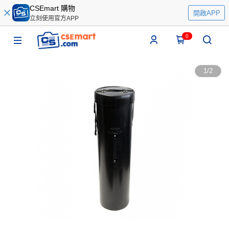
CSEmart 購物
開啟APP
立刻使用官方APP
0
1
/
2