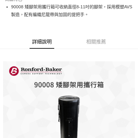
6 期 0 利率 每期
NT$500
21家銀行
合作金庫商業銀行
第一商業銀行
90008 矮腳架用攜行箱可收納直徑8-11吋的腳架，採用模塑AVS
華南商業銀行
彰化商業銀行
12 期 0 利率 每期
NT$250
21家銀行
合作金庫商業銀行
第一商業銀行
製造，配有編織尼龍帶與加固的提把手。
上海商業儲蓄銀行
台北富邦商業銀行
華南商業銀行
彰化商業銀行
合作金庫商業銀行
第一商業銀行
LINE Pay
國泰世華商業銀行
兆豐國際商業銀行
上海商業儲蓄銀行
台北富邦商業銀行
華南商業銀行
彰化商業銀行
臺灣中小企業銀行
台中商業銀行
國泰世華商業銀行
兆豐國際商業銀行
Apple Pay
上海商業儲蓄銀行
台北富邦商業銀行
匯豐（台灣）商業銀行
華泰商業銀行
臺灣中小企業銀行
台中商業銀行
國泰世華商業銀行
兆豐國際商業銀行
聯邦商業銀行
遠東國際商業銀行
詳細說明
相關推薦
匯豐（台灣）商業銀行
華泰商業銀行
街口支付
臺灣中小企業銀行
台中商業銀行
元大商業銀行
永豐商業銀行
聯邦商業銀行
遠東國際商業銀行
匯豐（台灣）商業銀行
華泰商業銀行
玉山商業銀行
星展（台灣）商業銀行
悠遊付
元大商業銀行
永豐商業銀行
聯邦商業銀行
遠東國際商業銀行
台新國際商業銀行
中國信託商業銀行
玉山商業銀行
星展（台灣）商業銀行
元大商業銀行
永豐商業銀行
台灣樂天信用卡公司
Google Pay
台新國際商業銀行
中國信託商業銀行
玉山商業銀行
星展（台灣）商業銀行
台灣樂天信用卡公司
台新國際商業銀行
中國信託商業銀行
全支付
台灣樂天信用卡公司
全盈+PAY
AFTEE先享後付
相關說明
【關於「AFTEE先享後付」】
ATM付款
AFTEE先享後付是「在收到商品之後才付款」的支付方式。 讓您購物簡單
便利好安心！
１．簡單：不需註冊會員、不需綁卡、不需儲值。
運送方式