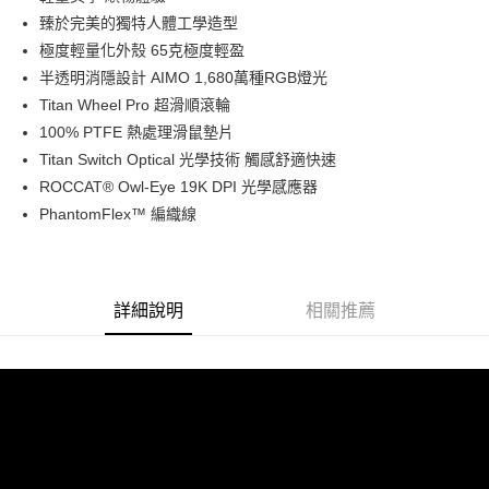
華南商業銀行
彰化商業銀行
12 期 0 利率 每期
NT$207
21家銀行
合作金庫商業銀行
第一商業銀行
臻於完美的獨特人體工學造型
上海商業儲蓄銀行
台北富邦商業銀行
華南商業銀行
彰化商業銀行
合作金庫商業銀行
第一商業銀行
超商取貨付款
國泰世華商業銀行
兆豐國際商業銀行
極度輕量化外殼 65克極度輕盈
上海商業儲蓄銀行
台北富邦商業銀行
華南商業銀行
彰化商業銀行
臺灣中小企業銀行
台中商業銀行
半透明消隱設計 AIMO 1,680萬種RGB燈光
國泰世華商業銀行
兆豐國際商業銀行
LINE Pay
上海商業儲蓄銀行
台北富邦商業銀行
匯豐（台灣）商業銀行
華泰商業銀行
臺灣中小企業銀行
台中商業銀行
Titan Wheel Pro 超滑順滾輪
國泰世華商業銀行
兆豐國際商業銀行
聯邦商業銀行
遠東國際商業銀行
匯豐（台灣）商業銀行
華泰商業銀行
Apple Pay
100% PTFE 熱處理滑鼠墊片
臺灣中小企業銀行
台中商業銀行
元大商業銀行
永豐商業銀行
聯邦商業銀行
遠東國際商業銀行
匯豐（台灣）商業銀行
華泰商業銀行
Titan Switch Optical 光學技術 觸感舒適快速
玉山商業銀行
星展（台灣）商業銀行
街口支付
元大商業銀行
永豐商業銀行
聯邦商業銀行
遠東國際商業銀行
ROCCAT® Owl-Eye 19K DPI 光學感應器
台新國際商業銀行
中國信託商業銀行
玉山商業銀行
星展（台灣）商業銀行
元大商業銀行
永豐商業銀行
台灣樂天信用卡公司
悠遊付
PhantomFlex™ 編織線
台新國際商業銀行
中國信託商業銀行
玉山商業銀行
星展（台灣）商業銀行
台灣樂天信用卡公司
台新國際商業銀行
中國信託商業銀行
Google Pay
台灣樂天信用卡公司
全支付
詳細說明
相關推薦
全盈+PAY
AFTEE先享後付
相關說明
【關於「AFTEE先享後付」】
ATM付款
AFTEE先享後付是「在收到商品之後才付款」的支付方式。 讓您購物簡單
便利好安心！
１．簡單：不需註冊會員、不需綁卡、不需儲值。