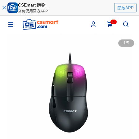
CSEmart 購物
開啟APP
立刻使用官方APP
0
1
/
5