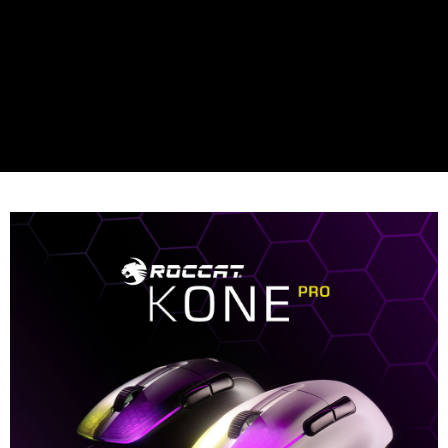
運送方式
２．便利：只要手機號碼，簡訊認證，即可結帳。
３．安心：先確認商品／服務後，再付款。
全家取貨付款
每筆NT$60，滿NT$399(含以上)免運費
【「AFTEE先享後付」結帳流程】
１．於結帳方式選擇「AFTEE先享後付」後，將跳轉至「AFTEE先享後付」
萊爾富取貨付款
結帳頁面，進行簡訊認證並確認金額後，即可完成結帳。
２．訂單成立數日內，您將收到繳費通知簡訊。
每筆NT$60，滿NT$399(含以上)免運費
３．收到繳費通知簡訊後14天內，點擊此簡訊中的連結，可透過四大超商／
ATM／網路銀行／等多元方式進行付款，方視為交易完成。
7-11取貨付款
※ 請注意：結帳手續完成當下不需立刻繳費，但若您需要取消訂單，請聯絡
每筆NT$60，滿NT$399(含以上)免運費
購買商品的店家。未經商家同意取消之訂單仍視為有效，需透過AFTEE先享
後付繳納相關費用。
宅配
※ 交易是否成功請以「AFTEE先享後付 」之結帳頁面顯示為準，若有關於
是否繳費成功／繳費後需取消欲退款等相關疑問，請聯繫「AFTEE先享後付
每筆NT$75，滿NT$399(含以上)免運費
客戶支援中心」
https://netprotections.freshdesk.com/support/home
付款後門市自取
【注意事項】
１．透過由恩沛科技股份有限公司提供之「AFTEE先享後付」服務完成之交
免運費
易，需依本服務之必要範圍內提供個人資料，並將交易相關給付款項請求債
權轉讓予恩沛科技股份有限公司。
２．關於個人資料處理事宜，請瀏覽以下網址：
https://aftee.tw/terms/#terms3
３．未成年的使用者請事先徵得法定代理人或監護人之同意方可使用
「AFTEE先享後付」，若未經同意申辦者引起之損失，本公司不負相關責
任。