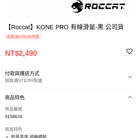
【Roccat】KONE PRO 有線滑鼠-黑 公司貨
超取滿NT$399免運
NT$2,490
付款與運送方式
超取滿NT$399免運
付款方式
商品特色
信用卡一次付款
商品編號
信用卡分期付款
9158624
3 期 0 利率 每期
NT$830
21家銀行
商品特色
6 期 0 利率 每期
NT$415
21家銀行
合作金庫商業銀行
第一商業銀行
輕量美學 順暢體驗