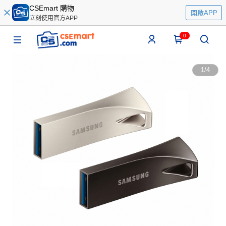
CSEmart 購物
開啟APP
立刻使用官方APP
0
1
/
4