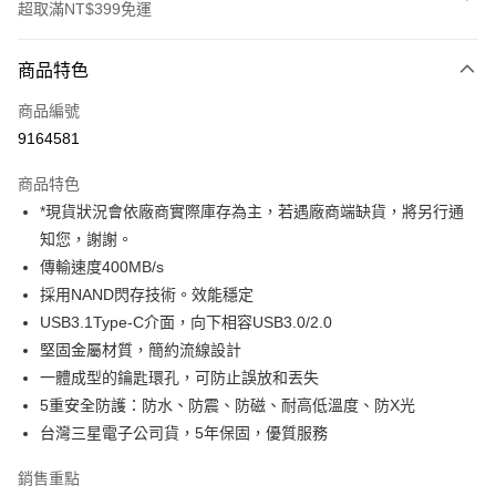
超取滿NT$399免運
付款方式
商品特色
信用卡一次付款
商品編號
信用卡分期付款
9164581
3 期 0 利率 每期
NT$483
21家銀行
商品特色
6 期 0 利率 每期
NT$241
21家銀行
合作金庫商業銀行
第一商業銀行
*現貨狀況會依廠商實際庫存為主，若遇廠商端缺貨，將另行通
華南商業銀行
彰化商業銀行
12 期 0 利率 每期
NT$120
21家銀行
合作金庫商業銀行
第一商業銀行
知您，謝謝。
上海商業儲蓄銀行
台北富邦商業銀行
華南商業銀行
彰化商業銀行
合作金庫商業銀行
第一商業銀行
超商取貨付款
國泰世華商業銀行
兆豐國際商業銀行
傳輸速度400MB/s
上海商業儲蓄銀行
台北富邦商業銀行
華南商業銀行
彰化商業銀行
臺灣中小企業銀行
台中商業銀行
採用NAND閃存技術。效能穩定
國泰世華商業銀行
兆豐國際商業銀行
LINE Pay
上海商業儲蓄銀行
台北富邦商業銀行
匯豐（台灣）商業銀行
華泰商業銀行
臺灣中小企業銀行
台中商業銀行
USB3.1Type-C介面，向下相容USB3.0/2.0
國泰世華商業銀行
兆豐國際商業銀行
聯邦商業銀行
遠東國際商業銀行
匯豐（台灣）商業銀行
華泰商業銀行
Apple Pay
堅固金屬材質，簡約流線設計
臺灣中小企業銀行
台中商業銀行
元大商業銀行
永豐商業銀行
聯邦商業銀行
遠東國際商業銀行
匯豐（台灣）商業銀行
華泰商業銀行
一體成型的鑰匙環孔，可防止誤放和丟失
玉山商業銀行
星展（台灣）商業銀行
街口支付
元大商業銀行
永豐商業銀行
聯邦商業銀行
遠東國際商業銀行
5重安全防護：防水、防震、防磁、耐高低溫度、防X光
台新國際商業銀行
中國信託商業銀行
玉山商業銀行
星展（台灣）商業銀行
元大商業銀行
永豐商業銀行
台灣樂天信用卡公司
悠遊付
台灣三星電子公司貨，5年保固，優質服務
台新國際商業銀行
中國信託商業銀行
玉山商業銀行
星展（台灣）商業銀行
台灣樂天信用卡公司
台新國際商業銀行
中國信託商業銀行
Google Pay
銷售重點
台灣樂天信用卡公司