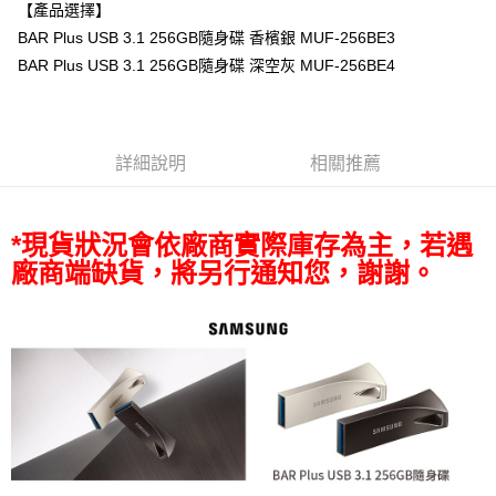
【產品選擇】
全支付
BAR Plus USB 3.1 256GB隨身碟 香檳銀 MUF-256BE3
全盈+PAY
BAR Plus USB 3.1 256GB隨身碟 深空灰 MUF-256BE4
AFTEE先享後付
相關說明
【關於「AFTEE先享後付」】
詳細說明
相關推薦
ATM付款
AFTEE先享後付是「在收到商品之後才付款」的支付方式。 讓您購物簡單
便利好安心！
１．簡單：不需註冊會員、不需綁卡、不需儲值。
運送方式
２．便利：只要手機號碼，簡訊認證，即可結帳。
*現貨狀況會依廠商實際庫存為主，若遇
３．安心：先確認商品／服務後，再付款。
全家取貨付款
廠商端缺貨，將另行通知您，謝謝。
每筆NT$60，滿NT$399(含以上)免運費
【「AFTEE先享後付」結帳流程】
１．於結帳方式選擇「AFTEE先享後付」後，將跳轉至「AFTEE先享後付」
萊爾富取貨付款
結帳頁面，進行簡訊認證並確認金額後，即可完成結帳。
２．訂單成立數日內，您將收到繳費通知簡訊。
每筆NT$60，滿NT$399(含以上)免運費
３．收到繳費通知簡訊後14天內，點擊此簡訊中的連結，可透過四大超商／
ATM／網路銀行／等多元方式進行付款，方視為交易完成。
7-11取貨付款
※ 請注意：結帳手續完成當下不需立刻繳費，但若您需要取消訂單，請聯絡
每筆NT$60，滿NT$399(含以上)免運費
購買商品的店家。未經商家同意取消之訂單仍視為有效，需透過AFTEE先享
後付繳納相關費用。
宅配
※ 交易是否成功請以「AFTEE先享後付 」之結帳頁面顯示為準，若有關於
是否繳費成功／繳費後需取消欲退款等相關疑問，請聯繫「AFTEE先享後付