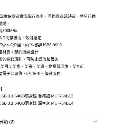
期付款
0 利率 每期
NT$193
21家銀行
狀況會依廠商實際庫存為主，若遇廠商端缺貨，將另行通
0 利率 每期
NT$96
21家銀行
庫商業銀行
第一商業銀行
謝謝。
業銀行
彰化商業銀行
 0 利率 每期
NT$48
21家銀行
300MB/s
庫商業銀行
第一商業銀行
業儲蓄銀行
台北富邦商業銀行
業銀行
彰化商業銀行
AND閃存技術。效能穩定
庫商業銀行
第一商業銀行
付款
華商業銀行
兆豐國際商業銀行
業儲蓄銀行
台北富邦商業銀行
1Type-C介面，向下相容USB3.0/2.0
業銀行
彰化商業銀行
小企業銀行
台中商業銀行
華商業銀行
兆豐國際商業銀行
業儲蓄銀行
台北富邦商業銀行
屬材質，簡約流線設計
台灣）商業銀行
華泰商業銀行
小企業銀行
台中商業銀行
華商業銀行
兆豐國際商業銀行
業銀行
遠東國際商業銀行
型的鑰匙環孔，可防止誤放和丟失
台灣）商業銀行
華泰商業銀行
小企業銀行
台中商業銀行
業銀行
永豐商業銀行
全防護：防水、防震、防磁、耐高低溫度、防X光
業銀行
遠東國際商業銀行
台灣）商業銀行
華泰商業銀行
業銀行
星展（台灣）商業銀行
業銀行
永豐商業銀行
星電子公司貨，5年保固，優質服務
業銀行
遠東國際商業銀行
際商業銀行
中國信託商業銀行
業銀行
星展（台灣）商業銀行
業銀行
永豐商業銀行
天信用卡公司
際商業銀行
中國信託商業銀行
業銀行
星展（台灣）商業銀行
擇】
天信用卡公司
際商業銀行
中國信託商業銀行
y
s USB 3.1 64GB隨身碟 香檳銀 MUF-64BE3
天信用卡公司
s USB 3.1 64GB隨身碟 深空灰 MUF-64BE4
類 (2)
享後付