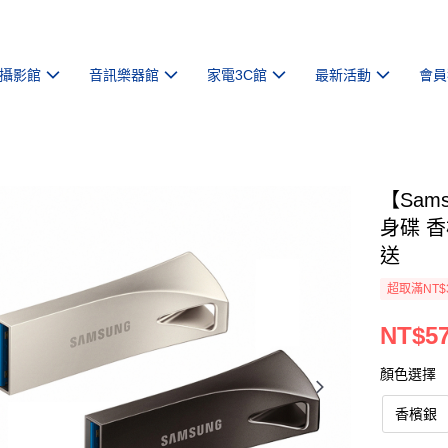
攝影館
音訊樂器館
家電3C館
最新活動
會員
【Sams
身碟 香
送
超取滿NT$
NT$5
顏色選擇
香檳銀