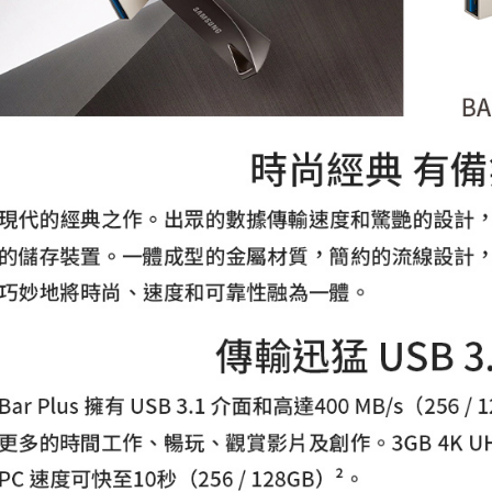
２．關於
https://aft
３．未成
「AFTE
任。
４．使用「
即時審查
結果請求
５．嚴禁
形，恩沛
動。