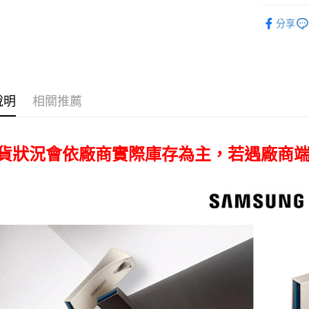
相關說明
數位/3C品
【關於「A
分享
ATM付款
｜電競/3
AFTEE
便利好安
１．簡單
２．便利
運送方式
３．安心
說明
相關推薦
全家取貨
【「AFT
每筆NT$6
１．於結帳
付」結帳
萊爾富取
２．訂單
現貨狀況會依廠商實際庫存為主，若遇廠商
３．收到繳
每筆NT$6
／ATM／
※ 請注意
7-11取貨
絡購買商品
先享後付
每筆NT$6
※ 交易是
是否繳費成
宅配
付客戶支
每筆NT$7
【注意事
１．透過由
交易，需
求債權轉