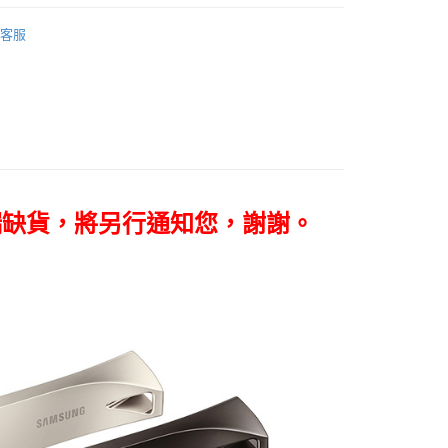
牌
Samsung 三星
FTEE先享後付」】
客服
C數位專區｜
儲存設備
先享後付是「在收到商品之後才付款」的支付方式。 讓您購物簡單
心！
：不需註冊會員、不需綁卡、不需儲值。
：只要手機號碼，簡訊認證，即可結帳。
：先確認商品／服務後，再付款。
付款
EE先享後付」結帳流程】
0，滿NT$399(含以上)免運費
方式選擇「AFTEE先享後付」後，將跳轉至「AFTEE先享後
頁面，進行簡訊認證並確認金額後，即可完成結帳。
貨付款
成立數日內，您將收到繳費通知簡訊。
端缺貨，將另行通知您，謝謝。
費通知簡訊後14天內，點擊此簡訊中的連結，可透過四大超商
0，滿NT$399(含以上)免運費
網路銀行／等多元方式進行付款，方視為交易完成。
：結帳手續完成當下不需立刻繳費，但若您需要取消訂單，請聯
付款
的店家。未經商家同意取消之訂單仍視為有效，需透過AFTEE
繳納相關費用。
0，滿NT$399(含以上)免運費
否成功請以「AFTEE先享後付 」之結帳頁面顯示為準，若有關於
功／繳費後需取消欲退款等相關疑問，請聯繫「AFTEE先享後
援中心」
https://netprotections.freshdesk.com/support/home
5，滿NT$399(含以上)免運費
項】
恩沛科技股份有限公司提供之「AFTEE先享後付」服務完成之
依本服務之必要範圍內提供個人資料，並將交易相關給付款項請
讓予恩沛科技股份有限公司。