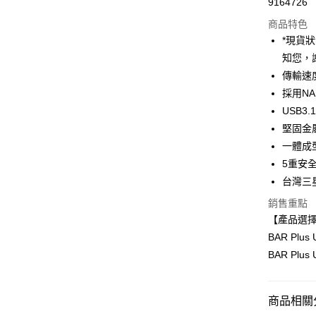
9164726
信用卡分
商品特色
3 期 
*現貨
6 期 
合作金
知您，
華南商
12 期
傳輸速度
合作金
上海商
華南商
採用N
合作金
超商取貨
國泰世
上海商
USB3.
華南商
臺灣中
國泰世
LINE Pay
上海商
堅固金
匯豐（
臺灣中
國泰世
聯邦商
一體成
匯豐（
Apple Pay
臺灣中
元大商
5重安
聯邦商
匯豐（
玉山商
街口支付
元大商
台灣三
聯邦商
台新國
玉山商
元大商
銷售重點
台灣樂
悠遊付
台新國
玉山商
【產品選
台灣樂
台新國
Google Pa
BAR Plu
台灣樂
BAR Plu
全支付
全盈+PAY
商品相關分
AFTEE先