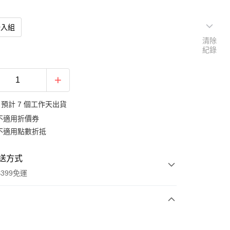
一入組
清除
紀錄
預計 7 個工作天出貨
不適用折價券
不適用點數折抵
送方式
399免運
次付款