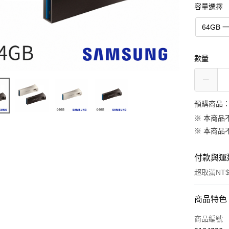
容量選擇
64GB 
數量
預購商品：
※ 本商品
※ 本商品
付款與運
超取滿NT$
付款方式
商品特色
信用卡一
商品編號