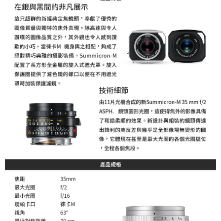
２．關於個人資料處理事宜，請瀏覽以下網址：
https://aftee.tw/terms/#terms3
３．未成年的使用者請事先徵得法定代理人或監護人之同意方可使用
「AFTEE先享後付」，若未經同意申辦者引起之損失，本公司不負相關責
任。
４．使用「AFTEE先享後付」時，將依據個別帳號之用戶狀況，依本公司即
時審查核予不同之上限額度；若仍有額度不足之情形，本公司將視審查結果
請求用戶進行身份認證。
５．嚴禁一人註冊多個帳號或使用他人資訊註冊。若發現惡意使用之情形，
恩沛科技股份有限公司將有權停止該用戶之使用額度並採取法律行動。