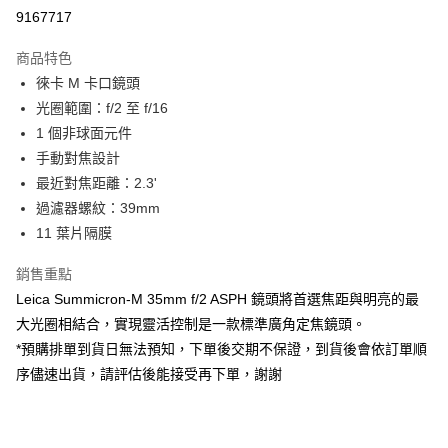
信用卡分期付款
9167717
3 期 0 利率 每期
NT$45,000
21家銀行
商品特色
6 期 0 利率 每期
NT$22,500
21家銀行
合作金庫商業銀行
第一商業銀行
徠卡 M 卡口鏡頭
華南商業銀行
彰化商業銀行
12 期 0 利率 每期
NT$11,250
21家銀行
合作金庫商業銀行
第一商業銀行
光圈範圍：f/2 至 f/16
上海商業儲蓄銀行
台北富邦商業銀行
華南商業銀行
彰化商業銀行
合作金庫商業銀行
第一商業銀行
超商取貨付款
國泰世華商業銀行
兆豐國際商業銀行
1 個非球面元件
上海商業儲蓄銀行
台北富邦商業銀行
華南商業銀行
彰化商業銀行
臺灣中小企業銀行
台中商業銀行
手動對焦設計
國泰世華商業銀行
兆豐國際商業銀行
LINE Pay
上海商業儲蓄銀行
台北富邦商業銀行
匯豐（台灣）商業銀行
華泰商業銀行
臺灣中小企業銀行
台中商業銀行
最近對焦距離：2.3'
國泰世華商業銀行
兆豐國際商業銀行
聯邦商業銀行
遠東國際商業銀行
匯豐（台灣）商業銀行
華泰商業銀行
Apple Pay
過濾器螺紋：39mm
臺灣中小企業銀行
台中商業銀行
元大商業銀行
永豐商業銀行
聯邦商業銀行
遠東國際商業銀行
匯豐（台灣）商業銀行
華泰商業銀行
11 葉片隔膜
玉山商業銀行
星展（台灣）商業銀行
街口支付
元大商業銀行
永豐商業銀行
聯邦商業銀行
遠東國際商業銀行
台新國際商業銀行
中國信託商業銀行
玉山商業銀行
星展（台灣）商業銀行
銷售重點
元大商業銀行
永豐商業銀行
台灣樂天信用卡公司
悠遊付
台新國際商業銀行
中國信託商業銀行
玉山商業銀行
星展（台灣）商業銀行
Leica Summicron-M 35mm f/2 ASPH 鏡頭將首選焦距與明亮的最
台灣樂天信用卡公司
台新國際商業銀行
中國信託商業銀行
Google Pay
大光圈相結合，實現靈活控制是一款標準廣角定焦鏡頭。
台灣樂天信用卡公司
*預購排單到貨日無法預知，下單後交期不保證，到貨後會依訂單順
全支付
序儘速出貨，請評估後能接受再下單，謝謝
全盈+PAY
AFTEE先享後付