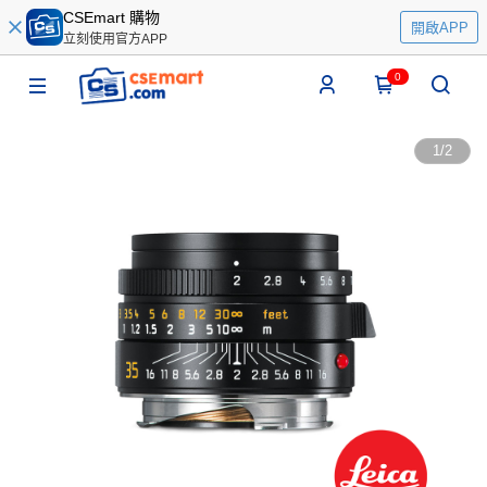
CSEmart 購物
開啟APP
立刻使用官方APP
0
1
/
2