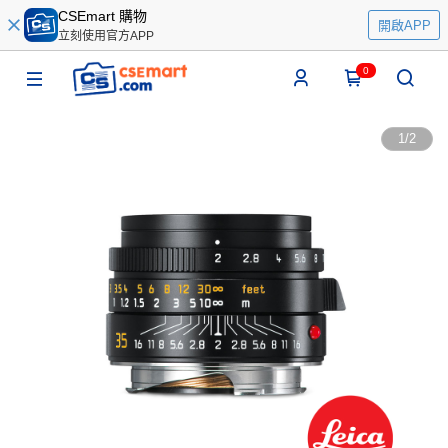
CSEmart 購物
開啟APP
立刻使用官方APP
0
1
/
2