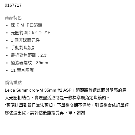
信用卡分期付款
9167717
3 期 0 利率 每期
NT$45,000
21家銀行
商品特色
6 期 0 利率 每期
NT$22,500
21家銀行
合作金庫商業銀行
第一商業銀行
徠卡 M 卡口鏡頭
華南商業銀行
彰化商業銀行
12 期 0 利率 每期
NT$11,250
21家銀行
合作金庫商業銀行
第一商業銀行
光圈範圍：f/2 至 f/16
上海商業儲蓄銀行
台北富邦商業銀行
華南商業銀行
彰化商業銀行
合作金庫商業銀行
第一商業銀行
超商取貨付款
國泰世華商業銀行
兆豐國際商業銀行
1 個非球面元件
上海商業儲蓄銀行
台北富邦商業銀行
華南商業銀行
彰化商業銀行
臺灣中小企業銀行
台中商業銀行
手動對焦設計
國泰世華商業銀行
兆豐國際商業銀行
LINE Pay
上海商業儲蓄銀行
台北富邦商業銀行
匯豐（台灣）商業銀行
華泰商業銀行
臺灣中小企業銀行
台中商業銀行
最近對焦距離：2.3'
國泰世華商業銀行
兆豐國際商業銀行
聯邦商業銀行
遠東國際商業銀行
匯豐（台灣）商業銀行
華泰商業銀行
Apple Pay
過濾器螺紋：39mm
臺灣中小企業銀行
台中商業銀行
元大商業銀行
永豐商業銀行
聯邦商業銀行
遠東國際商業銀行
匯豐（台灣）商業銀行
華泰商業銀行
11 葉片隔膜
玉山商業銀行
星展（台灣）商業銀行
街口支付
元大商業銀行
永豐商業銀行
聯邦商業銀行
遠東國際商業銀行
台新國際商業銀行
中國信託商業銀行
玉山商業銀行
星展（台灣）商業銀行
銷售重點
元大商業銀行
永豐商業銀行
台灣樂天信用卡公司
悠遊付
台新國際商業銀行
中國信託商業銀行
玉山商業銀行
星展（台灣）商業銀行
Leica Summicron-M 35mm f/2 ASPH 鏡頭將首選焦距與明亮的最
台灣樂天信用卡公司
台新國際商業銀行
中國信託商業銀行
Google Pay
大光圈相結合，實現靈活控制是一款標準廣角定焦鏡頭。
台灣樂天信用卡公司
*預購排單到貨日無法預知，下單後交期不保證，到貨後會依訂單順
全支付
序儘速出貨，請評估後能接受再下單，謝謝
全盈+PAY
AFTEE先享後付