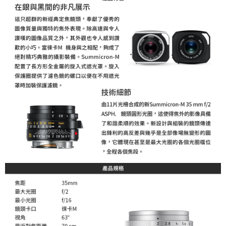
２．關於個人資料處理事宜，請瀏覽以下網址：
https://aftee.tw/terms/#terms3
３．未成年的使用者請事先徵得法定代理人或監護人之同意方可使用
「AFTEE先享後付」，若未經同意申辦者引起之損失，本公司不負相關責
任。
４．使用「AFTEE先享後付」時，將依據個別帳號之用戶狀況，依本公司即
時審查核予不同之上限額度；若仍有額度不足之情形，本公司將視審查結果
請求用戶進行身份認證。
５．嚴禁一人註冊多個帳號或使用他人資訊註冊。若發現惡意使用之情形，
恩沛科技股份有限公司將有權停止該用戶之使用額度並採取法律行動。