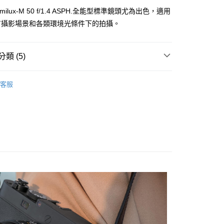
台灣）商業銀行
華泰商業銀行
業銀行
星展（台灣）商業銀行
業銀行
永豐商業銀行
ummilux-M 50 f/1.4 ASPH.全能型標準鏡頭尤為出色，適用
業銀行
遠東國際商業銀行
際商業銀行
中國信託商業銀行
業銀行
星展（台灣）商業銀行
業銀行
永豐商業銀行
有攝影場景和各類環境光條件下的拍攝。
天信用卡公司
際商業銀行
中國信託商業銀行
業銀行
星展（台灣）商業銀行
天信用卡公司
際商業銀行
中國信託商業銀行
y
天信用卡公司
類 (5)
品牌
Leica 徠卡
客服
頭專區｜
鏡頭/望遠鏡
享後付
頭專區｜
Leica 鏡頭/望遠鏡
FTEE先享後付」】
艦館
徠卡M系列
先享後付是「在收到商品之後才付款」的支付方式。 讓您購物簡單
心！
艦館
徠卡鏡頭
：不需註冊會員、不需綁卡、不需儲值。
：只要手機號碼，簡訊認證，即可結帳。
：先確認商品／服務後，再付款。
付款
EE先享後付」結帳流程】
0，滿NT$399(含以上)免運費
方式選擇「AFTEE先享後付」後，將跳轉至「AFTEE先享後
頁面，進行簡訊認證並確認金額後，即可完成結帳。
貨付款
成立數日內，您將收到繳費通知簡訊。
費通知簡訊後14天內，點擊此簡訊中的連結，可透過四大超商