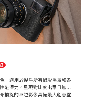
0，滿NT$399(含以上)免運費
網路銀行／等多元方式進行付款，方視為交易完成。
：結帳手續完成當下不需立刻繳費，但若您需要取消訂單，請聯
付款
的店家。未經商家同意取消之訂單仍視為有效，需透過AFTEE
繳納相關費用。
0，滿NT$399(含以上)免運費
否成功請以「AFTEE先享後付 」之結帳頁面顯示為準，若有關於
功／繳費後需取消欲退款等相關疑問，請聯繫「AFTEE先享後
援中心」
https://netprotections.freshdesk.com/support/home
5，滿NT$399(含以上)免運費
項】
市自取
恩沛科技股份有限公司提供之「AFTEE先享後付」服務完成之
依本服務之必要範圍內提供個人資料，並將交易相關給付款項請
讓予恩沛科技股份有限公司。
個人資料處理事宜，請瀏覽以下網址：
ee.tw/terms/#terms3
年的使用者請事先徵得法定代理人或監護人之同意方可使用
E先享後付」，若未經同意申辦者引起之損失，本公司不負相關責
AFTEE先享後付」時，將依據個別帳號之用戶狀況，依本公司
核予不同之上限額度；若仍有額度不足之情形，本公司將視審查
用戶進行身份認證。
一人註冊多個帳號或使用他人資訊註冊。若發現惡意使用之情
科技股份有限公司將有權停止該用戶之使用額度並採取法律行