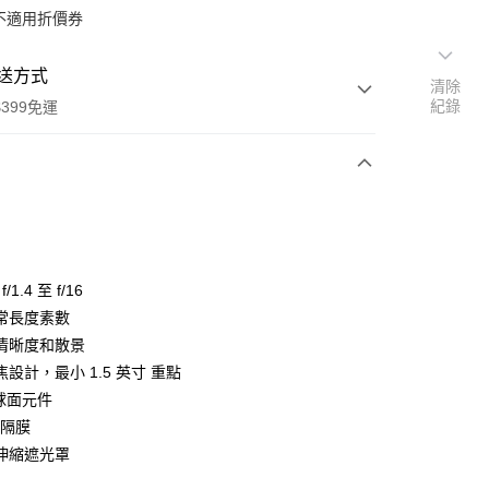
不適用折價券
送方式
清除
紀錄
399免運
次付款
期付款
0 利率 每期
NT$54,333
21家銀行
/1.4 至 f/16
0 利率 每期
NT$27,166
21家銀行
庫商業銀行
第一商業銀行
常長度素數
業銀行
彰化商業銀行
 0 利率 每期
NT$13,583
21家銀行
清晰度和散景
庫商業銀行
第一商業銀行
業儲蓄銀行
台北富邦商業銀行
業銀行
彰化商業銀行
設計，最小 1.5 英寸 重點
庫商業銀行
第一商業銀行
付款
華商業銀行
兆豐國際商業銀行
業儲蓄銀行
台北富邦商業銀行
非球面元件
業銀行
彰化商業銀行
小企業銀行
台中商業銀行
華商業銀行
兆豐國際商業銀行
業儲蓄銀行
台北富邦商業銀行
片隔膜
台灣）商業銀行
華泰商業銀行
小企業銀行
台中商業銀行
華商業銀行
兆豐國際商業銀行
業銀行
遠東國際商業銀行
伸縮遮光罩
台灣）商業銀行
華泰商業銀行
小企業銀行
台中商業銀行
業銀行
永豐商業銀行
業銀行
遠東國際商業銀行