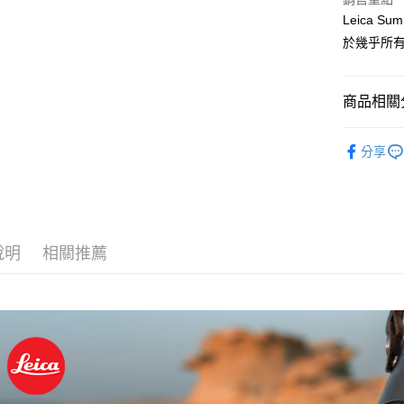
匯豐（
玉山商
街口支付
元大商
Leica S
聯邦商
台新國
玉山商
元大商
於幾乎所
台灣樂
悠遊付
台新國
玉山商
台灣樂
台新國
Google Pa
台灣樂
商品相關分
全支付
攝影器材
全盈+PAY
分享
｜主機鏡
AFTEE先
｜主機鏡
相關說明
【關於「A
Leica 旗
ATM付款
AFTEE
說明
相關推薦
便利好安
Leica 旗
１．簡單
２．便利
運送方式
３．安心
全家取貨
【「AFT
每筆NT$6
１．於結帳
付」結帳
萊爾富取
２．訂單
３．收到繳