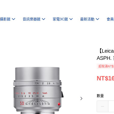
攝影館
音訊樂器館
家電3C館
最新活動
會員
【Leic
ASPH.
超取滿NT$
NT$16
數量