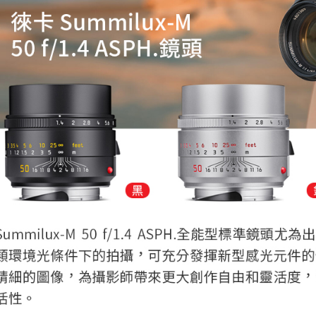
每筆NT$6
／ATM／
※ 請注意
7-11取貨
絡購買商品
先享後付
每筆NT$6
※ 交易是
是否繳費成
宅配
付客戶支
每筆NT$7
【注意事
付款後門
１．透過由
交易，需
免運費
求債權轉
２．關於
https://aft
３．未成
「AFTE
任。
４．使用「
即時審查
結果請求
５．嚴禁
形，恩沛
動。