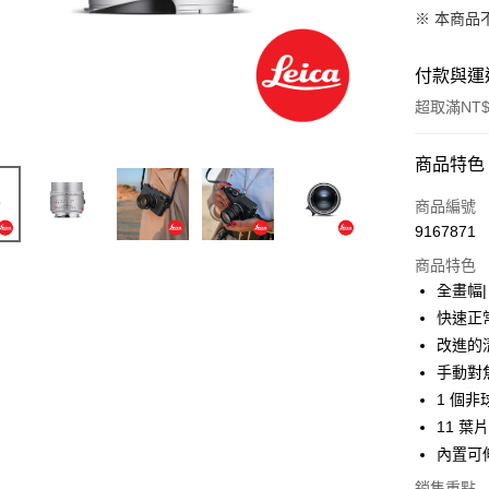
※ 本商品
付款與運
超取滿NT$
付款方式
商品特色
信用卡一
商品編號
9167871
信用卡分
商品特色
3 期 
全畫幅| f
6 期 
合作金
快速正
華南商
12 期
改進的
合作金
上海商
華南商
手動對焦
合作金
超商取貨
國泰世
上海商
1 個
華南商
臺灣中
國泰世
LINE Pay
上海商
11 葉
匯豐（
臺灣中
國泰世
聯邦商
內置可
匯豐（
Apple Pay
臺灣中
元大商
聯邦商
銷售重點