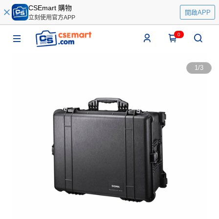
CSEmart 購物
開啟APP
立刻使用官方APP
0
1
/
3