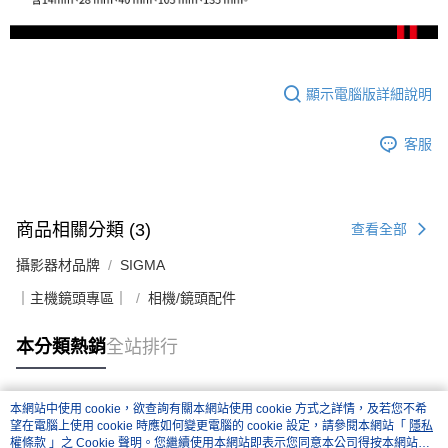
１．簡單：不需註冊會員、不需綁卡、不需儲值。
運送方式
２．便利：只要手機號碼，簡訊認證，即可結帳。
３．安心：先確認商品／服務後，再付款。
宅配
每筆NT$75，滿NT$399(含以上)免運費
【「AFTEE先享後付」結帳流程】
顯示電腦版詳細說明
１．於結帳方式選擇「AFTEE先享後付」後，將跳轉至「AFTEE先享後付」
付款後門市自取
結帳頁面，進行簡訊認證並確認金額後，即可完成結帳。
２．訂單成立數日內，您將收到繳費通知簡訊。
免運費
客服
３．收到繳費通知簡訊後14天內，點擊此簡訊中的連結，可透過四大超商／
ATM／網路銀行／等多元方式進行付款，方視為交易完成。
※ 請注意：結帳手續完成當下不需立刻繳費，但若您需要取消訂單，請聯絡
購買商品的店家。未經商家同意取消之訂單仍視為有效，需透過AFTEE先享
後付繳納相關費用。
商品相關分類 (3)
查看全部
※ 交易是否成功請以「AFTEE先享後付 」之結帳頁面顯示為準，若有關於
是否繳費成功／繳費後需取消欲退款等相關疑問，請聯繫「AFTEE先享後付
攝影器材品牌
SIGMA
客戶支援中心」
https://netprotections.freshdesk.com/support/home
｜主機鏡頭專區｜
相機/鏡頭配件
【注意事項】
１．透過由恩沛科技股份有限公司提供之「AFTEE先享後付」服務完成之交
本分類熱銷
全站排行
易，需依本服務之必要範圍內提供個人資料，並將交易相關給付款項請求債
權轉讓予恩沛科技股份有限公司。
２．關於個人資料處理事宜，請瀏覽以下網址：
https://aftee.tw/terms/#terms3
本網站中使用 cookie，欲查詢有關本網站使用 cookie 方式之詳情，及若您不希
熱門標籤
３．未成年的使用者請事先徵得法定代理人或監護人之同意方可使用
望在電腦上使用 cookie 時應如何變更電腦的 cookie 設定，請參閱本網站「
隱私
「AFTEE先享後付」，若未經同意申辦者引起之損失，本公司不負相關責
權條款
」之 Cookie 聲明。您繼續使用本網站即表示您同意本公司得按本網站使