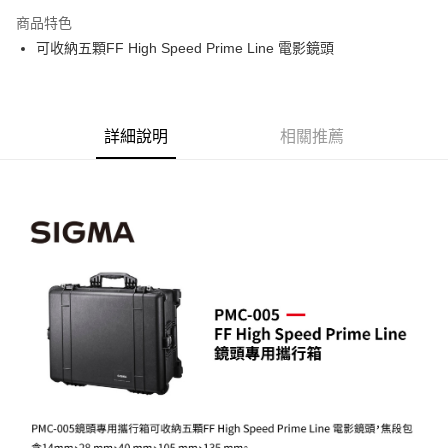
3 期 0 利率 每期
NT$7,533
21家銀行
商品特色
6 期 0 利率 每期
NT$3,766
21家銀行
合作金庫商業銀行
第一商業銀行
可收納五顆FF High Speed Prime Line 電影鏡頭
華南商業銀行
彰化商業銀行
12 期 0 利率 每期
NT$1,883
21家銀行
合作金庫商業銀行
第一商業銀行
上海商業儲蓄銀行
台北富邦商業銀行
華南商業銀行
彰化商業銀行
合作金庫商業銀行
第一商業銀行
LINE Pay
國泰世華商業銀行
兆豐國際商業銀行
上海商業儲蓄銀行
台北富邦商業銀行
華南商業銀行
彰化商業銀行
臺灣中小企業銀行
台中商業銀行
國泰世華商業銀行
兆豐國際商業銀行
Apple Pay
上海商業儲蓄銀行
台北富邦商業銀行
詳細說明
相關推薦
匯豐（台灣）商業銀行
華泰商業銀行
臺灣中小企業銀行
台中商業銀行
國泰世華商業銀行
兆豐國際商業銀行
聯邦商業銀行
遠東國際商業銀行
匯豐（台灣）商業銀行
華泰商業銀行
街口支付
臺灣中小企業銀行
台中商業銀行
元大商業銀行
永豐商業銀行
聯邦商業銀行
遠東國際商業銀行
匯豐（台灣）商業銀行
華泰商業銀行
玉山商業銀行
星展（台灣）商業銀行
悠遊付
元大商業銀行
永豐商業銀行
聯邦商業銀行
遠東國際商業銀行
台新國際商業銀行
中國信託商業銀行
玉山商業銀行
星展（台灣）商業銀行
元大商業銀行
永豐商業銀行
台灣樂天信用卡公司
Google Pay
台新國際商業銀行
中國信託商業銀行
玉山商業銀行
星展（台灣）商業銀行
台灣樂天信用卡公司
台新國際商業銀行
中國信託商業銀行
全支付
台灣樂天信用卡公司
全盈+PAY
AFTEE先享後付
相關說明
【關於「AFTEE先享後付」】
ATM付款
AFTEE先享後付是「在收到商品之後才付款」的支付方式。 讓您購物簡單
便利好安心！