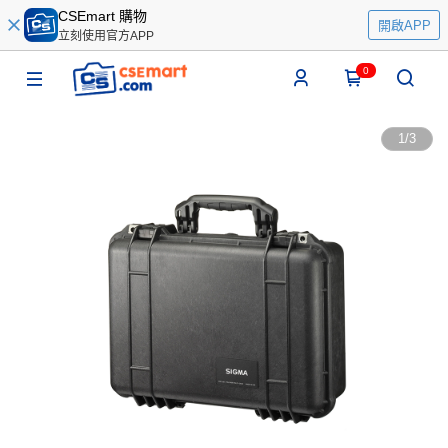
CSEmart 購物
開啟APP
立刻使用官方APP
0
1
/
3