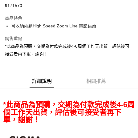
信用卡分期付款
9171570
3 期 0 利率 每期
NT$5,366
21家銀行
商品特色
6 期 0 利率 每期
NT$2,683
21家銀行
合作金庫商業銀行
第一商業銀行
可收納兩顆High Speed Zoom Line 電影鏡頭
華南商業銀行
彰化商業銀行
12 期 0 利率 每期
NT$1,341
21家銀行
合作金庫商業銀行
第一商業銀行
上海商業儲蓄銀行
台北富邦商業銀行
華南商業銀行
彰化商業銀行
銷售重點
合作金庫商業銀行
第一商業銀行
LINE Pay
國泰世華商業銀行
兆豐國際商業銀行
上海商業儲蓄銀行
台北富邦商業銀行
華南商業銀行
彰化商業銀行
*此商品為預購，交期為付款完成後4-6周個工作天出貨，評估後可
臺灣中小企業銀行
台中商業銀行
國泰世華商業銀行
兆豐國際商業銀行
Apple Pay
上海商業儲蓄銀行
台北富邦商業銀行
接受者再下單，謝謝！
匯豐（台灣）商業銀行
華泰商業銀行
臺灣中小企業銀行
台中商業銀行
國泰世華商業銀行
兆豐國際商業銀行
聯邦商業銀行
遠東國際商業銀行
匯豐（台灣）商業銀行
華泰商業銀行
街口支付
臺灣中小企業銀行
台中商業銀行
元大商業銀行
永豐商業銀行
聯邦商業銀行
遠東國際商業銀行
匯豐（台灣）商業銀行
華泰商業銀行
玉山商業銀行
星展（台灣）商業銀行
悠遊付
元大商業銀行
永豐商業銀行
聯邦商業銀行
遠東國際商業銀行
台新國際商業銀行
中國信託商業銀行
詳細說明
相關推薦
玉山商業銀行
星展（台灣）商業銀行
元大商業銀行
永豐商業銀行
台灣樂天信用卡公司
Google Pay
台新國際商業銀行
中國信託商業銀行
玉山商業銀行
星展（台灣）商業銀行
台灣樂天信用卡公司
台新國際商業銀行
中國信託商業銀行
全支付
*此商品為預購，交期為付款完成後4-6周
台灣樂天信用卡公司
全盈+PAY
個工作天出貨，評估後可接受者再下
單，謝謝！
AFTEE先享後付
相關說明
【關於「AFTEE先享後付」】