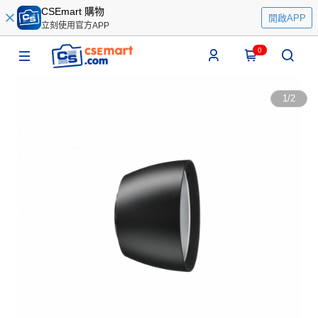
CSEmart 購物
開啟APP
立刻使用官方APP
0
1
/
2