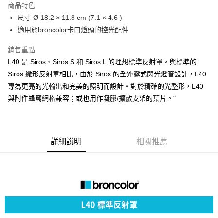
商品特色
6 期 0 利率 每期
NT$392
21家銀行
合作金庫商業銀行
第一商業銀行
尺寸 Ø 18.2 × 11.8 cm (7.1 × 4.6 )
華南商業銀行
彰化商業銀行
12 期 0 利率 每期
NT$196
21家銀行
合作金庫商業銀行
第一商業銀行
適用於broncolor卡口燈頭的控光配件
上海商業儲蓄銀行
台北富邦商業銀行
華南商業銀行
彰化商業銀行
合作金庫商業銀行
第一商業銀行
超商取貨付款
國泰世華商業銀行
兆豐國際商業銀行
上海商業儲蓄銀行
台北富邦商業銀行
華南商業銀行
彰化商業銀行
銷售重點
臺灣中小企業銀行
台中商業銀行
國泰世華商業銀行
兆豐國際商業銀行
LINE Pay
上海商業儲蓄銀行
台北富邦商業銀行
L40 是 Siros、Siros S 和 Siros L 的理想標準反射罩。與標準的
匯豐（台灣）商業銀行
華泰商業銀行
臺灣中小企業銀行
台中商業銀行
國泰世華商業銀行
兆豐國際商業銀行
聯邦商業銀行
遠東國際商業銀行
Siros 繖形反射罩相比，由於 Siros 的全外露式閃光燈管設計，L40
匯豐（台灣）商業銀行
華泰商業銀行
Apple Pay
臺灣中小企業銀行
台中商業銀行
元大商業銀行
永豐商業銀行
專為更亮的光輸出和完美的照明而設計。對於精確的光整形，L40
聯邦商業銀行
遠東國際商業銀行
匯豐（台灣）商業銀行
華泰商業銀行
玉山商業銀行
星展（台灣）商業銀行
街口支付
元大商業銀行
永豐商業銀行
與附件蜂窩網格兼容；或也用作凝膠/擴散支架的葉片。"
聯邦商業銀行
遠東國際商業銀行
台新國際商業銀行
中國信託商業銀行
玉山商業銀行
星展（台灣）商業銀行
元大商業銀行
永豐商業銀行
台灣樂天信用卡公司
悠遊付
台新國際商業銀行
中國信託商業銀行
玉山商業銀行
星展（台灣）商業銀行
台灣樂天信用卡公司
台新國際商業銀行
中國信託商業銀行
Google Pay
台灣樂天信用卡公司
詳細說明
相關推薦
全支付
全盈+PAY
AFTEE先享後付
相關說明
【關於「AFTEE先享後付」】
ATM付款
AFTEE先享後付是「在收到商品之後才付款」的支付方式。 讓您購物簡單