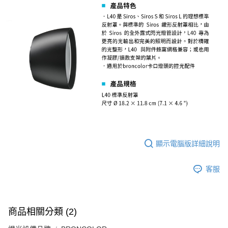
便利好安心！
１．簡單：不需註冊會員、不需綁卡、不需儲值。
運送方式
２．便利：只要手機號碼，簡訊認證，即可結帳。
３．安心：先確認商品／服務後，再付款。
全家取貨付款
每筆NT$60，滿NT$399(含以上)免運費
【「AFTEE先享後付」結帳流程】
１．於結帳方式選擇「AFTEE先享後付」後，將跳轉至「AFTEE先享後付」
萊爾富取貨付款
結帳頁面，進行簡訊認證並確認金額後，即可完成結帳。
２．訂單成立數日內，您將收到繳費通知簡訊。
每筆NT$60，滿NT$399(含以上)免運費
３．收到繳費通知簡訊後14天內，點擊此簡訊中的連結，可透過四大超商／
ATM／網路銀行／等多元方式進行付款，方視為交易完成。
7-11取貨付款
※ 請注意：結帳手續完成當下不需立刻繳費，但若您需要取消訂單，請聯絡
每筆NT$60，滿NT$399(含以上)免運費
購買商品的店家。未經商家同意取消之訂單仍視為有效，需透過AFTEE先享
後付繳納相關費用。
宅配
※ 交易是否成功請以「AFTEE先享後付 」之結帳頁面顯示為準，若有關於
顯示電腦版詳細說明
是否繳費成功／繳費後需取消欲退款等相關疑問，請聯繫「AFTEE先享後付
每筆NT$75，滿NT$399(含以上)免運費
客戶支援中心」
https://netprotections.freshdesk.com/support/home
客服
付款後門市自取
【注意事項】
１．透過由恩沛科技股份有限公司提供之「AFTEE先享後付」服務完成之交
免運費
易，需依本服務之必要範圍內提供個人資料，並將交易相關給付款項請求債
權轉讓予恩沛科技股份有限公司。
２．關於個人資料處理事宜，請瀏覽以下網址：
商品相關分類 (2)
https://aftee.tw/terms/#terms3