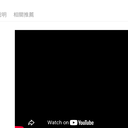
台新國
玉山商
元大商
台灣樂
悠遊付
台新國
玉山商
說明
相關推薦
台灣樂
台新國
Google Pa
台灣樂
全支付
全盈+PAY
AFTEE先
相關說明
【關於「A
ATM付款
AFTEE
便利好安
１．簡單
２．便利
運送方式
３．安心
全家取貨
【「AFT
每筆NT$6
１．於結帳
付」結帳
萊爾富取
２．訂單
３．收到繳
每筆NT$6
／ATM／