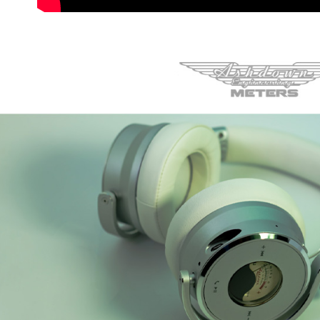
※ 請注意
7-11取貨
絡購買商品
先享後付
每筆NT$6
※ 交易是
是否繳費成
宅配
付客戶支
每筆NT$7
【注意事
付款後門
１．透過由
交易，需
免運費
求債權轉
２．關於
https://aft
３．未成
「AFTE
任。
４．使用「
即時審查
結果請求
５．嚴禁
形，恩沛
動。