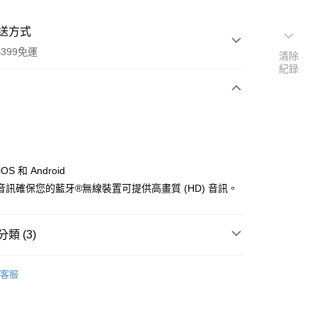
送方式
399免運
清除
紀錄
次付款
期付款
0 利率 每期
NT$2,663
21家銀行
OS 和 Android
0 利率 每期
NT$1,331
21家銀行
庫商業銀行
第一商業銀行
音訊確保您的藍牙®無線裝置可提供高畫質 (HD) 音訊。
業銀行
彰化商業銀行
 0 利率 每期
NT$665
21家銀行
庫商業銀行
第一商業銀行
業儲蓄銀行
台北富邦商業銀行
業銀行
彰化商業銀行
庫商業銀行
第一商業銀行
付款
華商業銀行
兆豐國際商業銀行
類 (3)
業儲蓄銀行
台北富邦商業銀行
業銀行
彰化商業銀行
小企業銀行
台中商業銀行
華商業銀行
兆豐國際商業銀行
業儲蓄銀行
台北富邦商業銀行
台灣）商業銀行
華泰商業銀行
品牌
Ashdown Meters
小企業銀行
台中商業銀行
華商業銀行
兆豐國際商業銀行
客服
業銀行
遠東國際商業銀行
台灣）商業銀行
華泰商業銀行
備專區｜
耳機/喇叭
小企業銀行
台中商業銀行
業銀行
永豐商業銀行
業銀行
遠東國際商業銀行
台灣）商業銀行
華泰商業銀行
業銀行
星展（台灣）商業銀行
惠【音訊設備系列】
Ashdown Meters↘全館8折
業銀行
永豐商業銀行
業銀行
遠東國際商業銀行