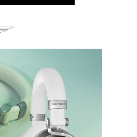
：結帳手續完成當下不需立刻繳費，但若您需要取消訂單，請聯
付款
的店家。未經商家同意取消之訂單仍視為有效，需透過AFTEE
繳納相關費用。
0，滿NT$399(含以上)免運費
否成功請以「AFTEE先享後付 」之結帳頁面顯示為準，若有關於
功／繳費後需取消欲退款等相關疑問，請聯繫「AFTEE先享後
援中心」
https://netprotections.freshdesk.com/support/home
5，滿NT$399(含以上)免運費
項】
市自取
恩沛科技股份有限公司提供之「AFTEE先享後付」服務完成之
依本服務之必要範圍內提供個人資料，並將交易相關給付款項請
讓予恩沛科技股份有限公司。
個人資料處理事宜，請瀏覽以下網址：
ee.tw/terms/#terms3
年的使用者請事先徵得法定代理人或監護人之同意方可使用
E先享後付」，若未經同意申辦者引起之損失，本公司不負相關責
AFTEE先享後付」時，將依據個別帳號之用戶狀況，依本公司
核予不同之上限額度；若仍有額度不足之情形，本公司將視審查
用戶進行身份認證。
一人註冊多個帳號或使用他人資訊註冊。若發現惡意使用之情
科技股份有限公司將有權停止該用戶之使用額度並採取法律行