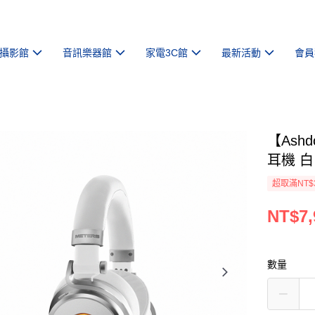
攝影館
音訊樂器館
家電3C館
最新活動
會員
【Ashd
耳機 白
超取滿NT$
NT$7,
數量