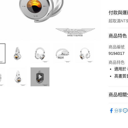
付款與運
超取滿NT$
付款方式
商品特色
信用卡一
商品編號
9194017
信用卡分
商品特色
3 期 
適用於 i
6 期 
合作金
高畫質
華南商
12 期
合作金
上海商
華南商
合作金
超商取貨
國泰世
商品相關分
上海商
華南商
臺灣中
國泰世
LINE Pay
上海商
匯豐（
音訊設備
臺灣中
國泰世
分享
聯邦商
匯豐（
Apple Pay
｜音訊設
臺灣中
元大商
聯邦商
匯豐（
玉山商
✨最新優
街口支付
元大商
聯邦商