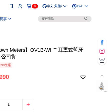
0
中文 (繁體)
TWD
獨享
own Meters】OV1B-WHT 耳罩式藍牙
 公司貨
399免運
990