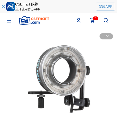
CSEmart 購物
開啟APP
立刻使用官方APP
0
1
/
2