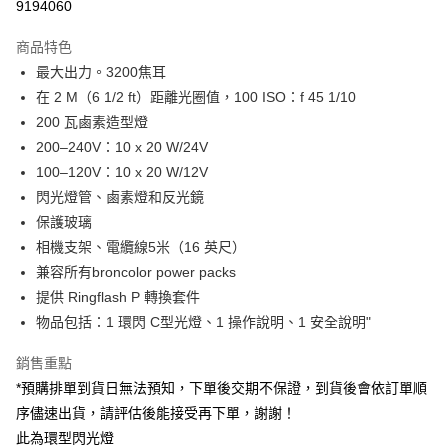
9194060
3 期 0 利率 每期
NT$48,314
21家銀行
商品特色
6 期 0 利率 每期
NT$24,157
21家銀行
合作金庫商業銀行
第一商業銀行
最大出力。3200焦耳
華南商業銀行
彰化商業銀行
12 期 0 利率 每期
NT$12,078
21家銀行
合作金庫商業銀行
第一商業銀行
在 2 M（6 1/2 ft）距離光圈值，100 ISO：f 45 1/10
上海商業儲蓄銀行
台北富邦商業銀行
華南商業銀行
彰化商業銀行
合作金庫商業銀行
第一商業銀行
LINE Pay
國泰世華商業銀行
兆豐國際商業銀行
200 瓦鹵素造型燈
上海商業儲蓄銀行
台北富邦商業銀行
華南商業銀行
彰化商業銀行
臺灣中小企業銀行
台中商業銀行
200–240V：10 x 20 W/24V
國泰世華商業銀行
兆豐國際商業銀行
Apple Pay
上海商業儲蓄銀行
台北富邦商業銀行
匯豐（台灣）商業銀行
華泰商業銀行
臺灣中小企業銀行
台中商業銀行
100–120V：10 x 20 W/12V
國泰世華商業銀行
兆豐國際商業銀行
聯邦商業銀行
遠東國際商業銀行
匯豐（台灣）商業銀行
華泰商業銀行
街口支付
閃光燈管、鹵素燈和反光鏡
臺灣中小企業銀行
台中商業銀行
元大商業銀行
永豐商業銀行
聯邦商業銀行
遠東國際商業銀行
匯豐（台灣）商業銀行
華泰商業銀行
保護玻璃
玉山商業銀行
星展（台灣）商業銀行
悠遊付
元大商業銀行
永豐商業銀行
聯邦商業銀行
遠東國際商業銀行
相機支架、電纜線5米（16 英尺）
台新國際商業銀行
中國信託商業銀行
玉山商業銀行
星展（台灣）商業銀行
元大商業銀行
永豐商業銀行
台灣樂天信用卡公司
Google Pay
兼容所有broncolor power packs
台新國際商業銀行
中國信託商業銀行
玉山商業銀行
星展（台灣）商業銀行
提供 Ringflash P 轉換套件
台灣樂天信用卡公司
台新國際商業銀行
中國信託商業銀行
全支付
物品包括：1 環閃 C型光燈、1 操作說明、1 安全說明"
台灣樂天信用卡公司
全盈+PAY
銷售重點
AFTEE先享後付
*預購排單到貨日無法預知，下單後交期不保證，到貨後會依訂單順
相關說明
序儘速出貨，請評估後能接受再下單，謝謝！
【關於「AFTEE先享後付」】
此為環型閃光燈
ATM付款
AFTEE先享後付是「在收到商品之後才付款」的支付方式。 讓您購物簡單