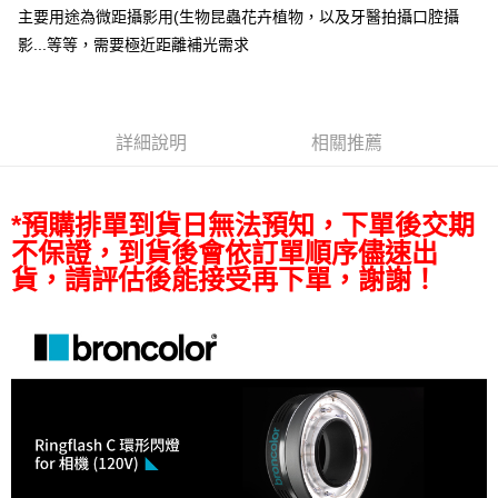
主要用途為微距攝影用(生物昆蟲花卉植物，以及牙醫拍攝口腔攝
便利好安心！
１．簡單：不需註冊會員、不需綁卡、不需儲值。
影...等等，需要極近距離補光需求
運送方式
２．便利：只要手機號碼，簡訊認證，即可結帳。
３．安心：先確認商品／服務後，再付款。
宅配
每筆NT$75，滿NT$399(含以上)免運費
【「AFTEE先享後付」結帳流程】
１．於結帳方式選擇「AFTEE先享後付」後，將跳轉至「AFTEE先享後付」
詳細說明
相關推薦
付款後門市自取
結帳頁面，進行簡訊認證並確認金額後，即可完成結帳。
２．訂單成立數日內，您將收到繳費通知簡訊。
免運費
３．收到繳費通知簡訊後14天內，點擊此簡訊中的連結，可透過四大超商／
ATM／網路銀行／等多元方式進行付款，方視為交易完成。
*預購排單到貨日無法預知，下單後交期
※ 請注意：結帳手續完成當下不需立刻繳費，但若您需要取消訂單，請聯絡
不保證，到貨後會依訂單順序儘速出
購買商品的店家。未經商家同意取消之訂單仍視為有效，需透過AFTEE先享
貨，請評估後能接受再下單，謝謝！
後付繳納相關費用。
※ 交易是否成功請以「AFTEE先享後付 」之結帳頁面顯示為準，若有關於
是否繳費成功／繳費後需取消欲退款等相關疑問，請聯繫「AFTEE先享後付
客戶支援中心」
https://netprotections.freshdesk.com/support/home
【注意事項】
１．透過由恩沛科技股份有限公司提供之「AFTEE先享後付」服務完成之交
易，需依本服務之必要範圍內提供個人資料，並將交易相關給付款項請求債
權轉讓予恩沛科技股份有限公司。
２．關於個人資料處理事宜，請瀏覽以下網址：
https://aftee.tw/terms/#terms3
３．未成年的使用者請事先徵得法定代理人或監護人之同意方可使用