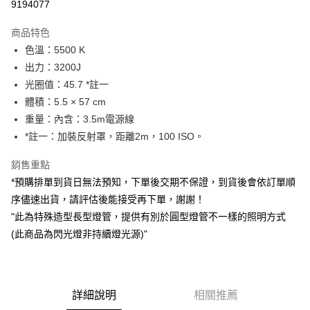
9194077
3 期 0 利率 每期
NT$32,993
21家銀行
商品特色
6 期 0 利率 每期
NT$16,496
21家銀行
合作金庫商業銀行
第一商業銀行
色溫：5500 K
華南商業銀行
彰化商業銀行
12 期 0 利率 每期
NT$8,248
21家銀行
合作金庫商業銀行
第一商業銀行
出力：3200J
上海商業儲蓄銀行
台北富邦商業銀行
華南商業銀行
彰化商業銀行
合作金庫商業銀行
第一商業銀行
超商取貨付款
國泰世華商業銀行
兆豐國際商業銀行
光圈值：45.7 *註一
上海商業儲蓄銀行
台北富邦商業銀行
華南商業銀行
彰化商業銀行
臺灣中小企業銀行
台中商業銀行
體積：5.5 × 57 cm
國泰世華商業銀行
兆豐國際商業銀行
LINE Pay
上海商業儲蓄銀行
台北富邦商業銀行
匯豐（台灣）商業銀行
華泰商業銀行
臺灣中小企業銀行
台中商業銀行
重量：內含：3.5m電源線
國泰世華商業銀行
兆豐國際商業銀行
聯邦商業銀行
遠東國際商業銀行
匯豐（台灣）商業銀行
華泰商業銀行
Apple Pay
*註一：加裝反射罩，距離2m，100 ISO。
臺灣中小企業銀行
台中商業銀行
元大商業銀行
永豐商業銀行
聯邦商業銀行
遠東國際商業銀行
匯豐（台灣）商業銀行
華泰商業銀行
玉山商業銀行
星展（台灣）商業銀行
街口支付
元大商業銀行
永豐商業銀行
銷售重點
聯邦商業銀行
遠東國際商業銀行
台新國際商業銀行
中國信託商業銀行
玉山商業銀行
星展（台灣）商業銀行
*預購排單到貨日無法預知，下單後交期不保證，到貨後會依訂單順
元大商業銀行
永豐商業銀行
台灣樂天信用卡公司
悠遊付
台新國際商業銀行
中國信託商業銀行
玉山商業銀行
星展（台灣）商業銀行
序儘速出貨，請評估後能接受再下單，謝謝！
台灣樂天信用卡公司
台新國際商業銀行
中國信託商業銀行
Google Pay
"此為特殊造型長型燈管，提供有別於圓型燈管不一樣的照明方式
台灣樂天信用卡公司
(此商品為閃光燈非持續燈光源)"
全支付
全盈+PAY
AFTEE先享後付
詳細說明
相關推薦
相關說明