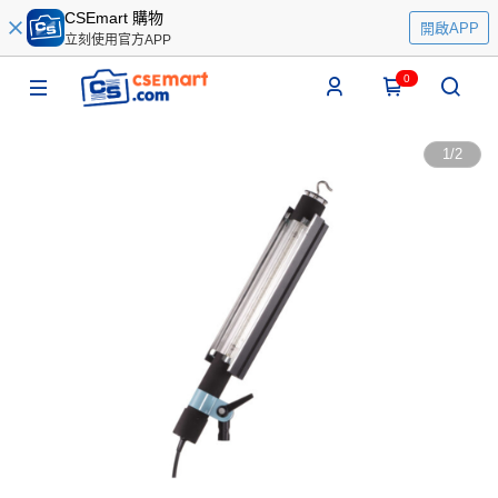
CSEmart 購物
開啟APP
立刻使用官方APP
0
1
/
2