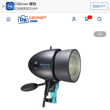
CSEmart 購物
開啟APP
立刻使用官方APP
0
1
/
3