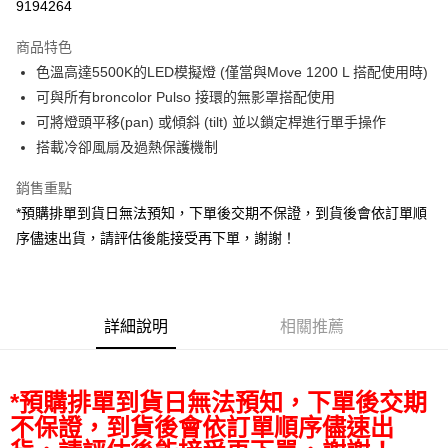
9194264
3 期 0 利率 每期
NT$23,977
21家銀行
商品特色
6 期 0 利率 每期
NT$11,988
21家銀行
合作金庫商業銀行
第一商業銀行
色溫高達5500K的LED模擬燈 (僅當與Move 1200 L 搭配使用時)
華南商業銀行
彰化商業銀行
12 期 0 利率 每期
NT$5,994
21家銀行
合作金庫商業銀行
第一商業銀行
可與所有broncolor Pulso 接環的無影罩搭配使用
上海商業儲蓄銀行
台北富邦商業銀行
華南商業銀行
彰化商業銀行
合作金庫商業銀行
第一商業銀行
LINE Pay
國泰世華商業銀行
兆豐國際商業銀行
可將燈頭平移(pan) 或傾斜 (tilt) 並以鎖定桿進行單手操作
上海商業儲蓄銀行
台北富邦商業銀行
華南商業銀行
彰化商業銀行
臺灣中小企業銀行
台中商業銀行
搭載冷卻風扇及過熱保護機制
國泰世華商業銀行
兆豐國際商業銀行
Apple Pay
上海商業儲蓄銀行
台北富邦商業銀行
匯豐（台灣）商業銀行
華泰商業銀行
臺灣中小企業銀行
台中商業銀行
國泰世華商業銀行
兆豐國際商業銀行
聯邦商業銀行
遠東國際商業銀行
銷售重點
匯豐（台灣）商業銀行
華泰商業銀行
街口支付
臺灣中小企業銀行
台中商業銀行
元大商業銀行
永豐商業銀行
*預購排單到貨日無法預知，下單後交期不保證，到貨後會依訂單順
聯邦商業銀行
遠東國際商業銀行
匯豐（台灣）商業銀行
華泰商業銀行
玉山商業銀行
星展（台灣）商業銀行
悠遊付
元大商業銀行
永豐商業銀行
序儘速出貨，請評估後能接受再下單，謝謝！
聯邦商業銀行
遠東國際商業銀行
台新國際商業銀行
中國信託商業銀行
玉山商業銀行
星展（台灣）商業銀行
元大商業銀行
永豐商業銀行
台灣樂天信用卡公司
Google Pay
台新國際商業銀行
中國信託商業銀行
玉山商業銀行
星展（台灣）商業銀行
台灣樂天信用卡公司
台新國際商業銀行
中國信託商業銀行
全支付
台灣樂天信用卡公司
詳細說明
相關推薦
全盈+PAY
AFTEE先享後付
*預購排單到貨日無法預知，下單後交期
相關說明
不保證，到貨後會依訂單順序儘速出
【關於「AFTEE先享後付」】
ATM付款
AFTEE先享後付是「在收到商品之後才付款」的支付方式。 讓您購物簡單