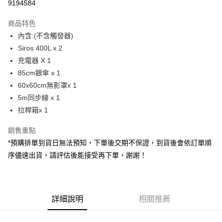
9194584
3 期 0 利率 每期
NT$71,638
21家銀行
商品特色
6 期 0 利率 每期
NT$35,819
21家銀行
合作金庫商業銀行
第一商業銀行
內含:(不含觸發器)
華南商業銀行
彰化商業銀行
12 期 0 利率 每期
NT$17,909
21家銀行
合作金庫商業銀行
第一商業銀行
Siros 400L x 2
上海商業儲蓄銀行
台北富邦商業銀行
華南商業銀行
彰化商業銀行
合作金庫商業銀行
第一商業銀行
LINE Pay
國泰世華商業銀行
兆豐國際商業銀行
充電器 X 1
上海商業儲蓄銀行
台北富邦商業銀行
華南商業銀行
彰化商業銀行
臺灣中小企業銀行
台中商業銀行
85cm銀傘 x 1
國泰世華商業銀行
兆豐國際商業銀行
Apple Pay
上海商業儲蓄銀行
台北富邦商業銀行
匯豐（台灣）商業銀行
華泰商業銀行
臺灣中小企業銀行
台中商業銀行
60x60cm無影罩x 1
國泰世華商業銀行
兆豐國際商業銀行
聯邦商業銀行
遠東國際商業銀行
匯豐（台灣）商業銀行
華泰商業銀行
街口支付
5m同步線 x 1
臺灣中小企業銀行
台中商業銀行
元大商業銀行
永豐商業銀行
聯邦商業銀行
遠東國際商業銀行
匯豐（台灣）商業銀行
華泰商業銀行
拉桿箱x 1
玉山商業銀行
星展（台灣）商業銀行
悠遊付
元大商業銀行
永豐商業銀行
聯邦商業銀行
遠東國際商業銀行
台新國際商業銀行
中國信託商業銀行
玉山商業銀行
星展（台灣）商業銀行
銷售重點
元大商業銀行
永豐商業銀行
台灣樂天信用卡公司
Google Pay
台新國際商業銀行
中國信託商業銀行
玉山商業銀行
星展（台灣）商業銀行
*預購排單到貨日無法預知，下單後交期不保證，到貨後會依訂單順
台灣樂天信用卡公司
台新國際商業銀行
中國信託商業銀行
全支付
序儘速出貨，請評估後能接受再下單，謝謝！
台灣樂天信用卡公司
全盈+PAY
AFTEE先享後付
詳細說明
相關推薦
相關說明
【關於「AFTEE先享後付」】
ATM付款
AFTEE先享後付是「在收到商品之後才付款」的支付方式。 讓您購物簡單