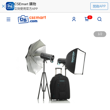
CSEmart 購物
開啟APP
立刻使用官方APP
0
1
/
2