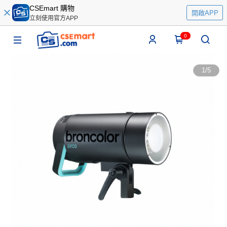
CSEmart 購物
開啟APP
立刻使用官方APP
0
1
/
5