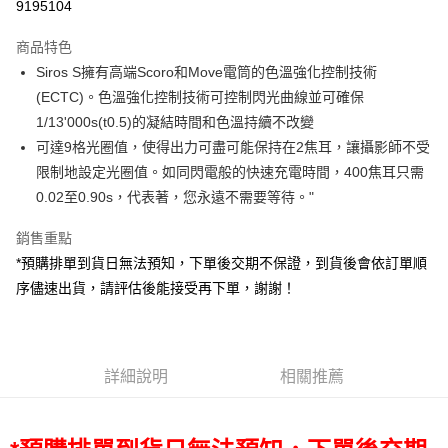
9195104
3 期 0 利率 每期
NT$23,879
21家銀行
商品特色
6 期 0 利率 每期
NT$11,939
21家銀行
合作金庫商業銀行
第一商業銀行
Siros S擁有高端Scoro和Move電筒的色溫強化控制技術
華南商業銀行
彰化商業銀行
12 期 0 利率 每期
NT$5,969
21家銀行
合作金庫商業銀行
第一商業銀行
(ECTC)。色溫強化控制技術可控制閃光曲線並可確保
上海商業儲蓄銀行
台北富邦商業銀行
華南商業銀行
彰化商業銀行
合作金庫商業銀行
第一商業銀行
LINE Pay
國泰世華商業銀行
兆豐國際商業銀行
1/13'000s(t0.5)的凝結時間和色溫持續不改變
上海商業儲蓄銀行
台北富邦商業銀行
華南商業銀行
彰化商業銀行
臺灣中小企業銀行
台中商業銀行
可達9格光圈值，使得出力可盡可能保持在2焦耳，讓攝影師不受
國泰世華商業銀行
兆豐國際商業銀行
Apple Pay
上海商業儲蓄銀行
台北富邦商業銀行
匯豐（台灣）商業銀行
華泰商業銀行
臺灣中小企業銀行
台中商業銀行
限制地設定光圈值。如同閃電般的快速充電時間，400焦耳只需
國泰世華商業銀行
兆豐國際商業銀行
聯邦商業銀行
遠東國際商業銀行
匯豐（台灣）商業銀行
華泰商業銀行
街口支付
0.02至0.90s，代表著，您永遠不需要等待。"
臺灣中小企業銀行
台中商業銀行
元大商業銀行
永豐商業銀行
聯邦商業銀行
遠東國際商業銀行
匯豐（台灣）商業銀行
華泰商業銀行
玉山商業銀行
星展（台灣）商業銀行
悠遊付
元大商業銀行
永豐商業銀行
銷售重點
聯邦商業銀行
遠東國際商業銀行
台新國際商業銀行
中國信託商業銀行
玉山商業銀行
星展（台灣）商業銀行
*預購排單到貨日無法預知，下單後交期不保證，到貨後會依訂單順
元大商業銀行
永豐商業銀行
台灣樂天信用卡公司
Google Pay
台新國際商業銀行
中國信託商業銀行
玉山商業銀行
星展（台灣）商業銀行
序儘速出貨，請評估後能接受再下單，謝謝！
台灣樂天信用卡公司
台新國際商業銀行
中國信託商業銀行
全支付
台灣樂天信用卡公司
全盈+PAY
詳細說明
相關推薦
AFTEE先享後付
相關說明
【關於「AFTEE先享後付」】
ATM付款
AFTEE先享後付是「在收到商品之後才付款」的支付方式。 讓您購物簡單