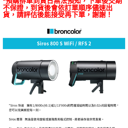
*預購排單到貨日無法預知，下單後交期
便利好安心！
不保證，到貨後會依訂單順序儘速出
１．簡單：不需註冊會員、不需綁卡、不需儲值。
運送方式
貨，請評估後能接受再下單，謝謝！
２．便利：只要手機號碼，簡訊認證，即可結帳。
３．安心：先確認商品／服務後，再付款。
宅配
每筆NT$75，滿NT$399(含以上)免運費
【「AFTEE先享後付」結帳流程】
１．於結帳方式選擇「AFTEE先享後付」後，將跳轉至「AFTEE先享後付」
付款後門市自取
結帳頁面，進行簡訊認證並確認金額後，即可完成結帳。
２．訂單成立數日內，您將收到繳費通知簡訊。
免運費
３．收到繳費通知簡訊後14天內，點擊此簡訊中的連結，可透過四大超商／
ATM／網路銀行／等多元方式進行付款，方視為交易完成。
※ 請注意：結帳手續完成當下不需立刻繳費，但若您需要取消訂單，請聯絡
購買商品的店家。未經商家同意取消之訂單仍視為有效，需透過AFTEE先享
後付繳納相關費用。
※ 交易是否成功請以「AFTEE先享後付 」之結帳頁面顯示為準，若有關於
是否繳費成功／繳費後需取消欲退款等相關疑問，請聯繫「AFTEE先享後付
客戶支援中心」
https://netprotections.freshdesk.com/support/home
【注意事項】
１．透過由恩沛科技股份有限公司提供之「AFTEE先享後付」服務完成之交
易，需依本服務之必要範圍內提供個人資料，並將交易相關給付款項請求債
權轉讓予恩沛科技股份有限公司。
２．關於個人資料處理事宜，請瀏覽以下網址：
https://aftee.tw/terms/#terms3
３．未成年的使用者請事先徵得法定代理人或監護人之同意方可使用