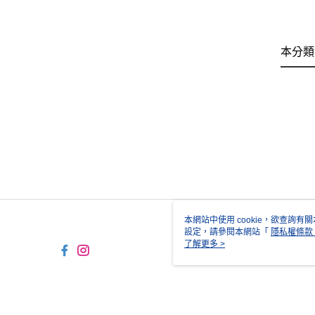
本分類
本網站中使用 cookie，欲查詢有關
設定，請參閱本網站「
隱私權條款
使用 cookie。
了解更多 >