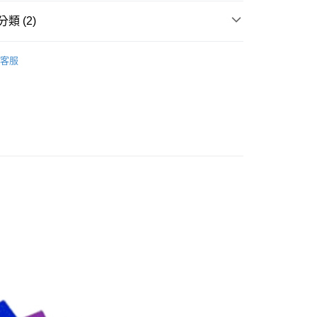
小企業銀行
台中商業銀行
業銀行
永豐商業銀行
業銀行
遠東國際商業銀行
台灣）商業銀行
華泰商業銀行
類 (2)
業銀行
星展（台灣）商業銀行
業銀行
永豐商業銀行
業銀行
遠東國際商業銀行
際商業銀行
中國信託商業銀行
業銀行
星展（台灣）商業銀行
業銀行
永豐商業銀行
品牌
Elinchrom 愛玲瓏
天信用卡公司
際商業銀行
中國信託商業銀行
客服
業銀行
星展（台灣）商業銀行
天信用卡公司
備專區｜
配件類
際商業銀行
中國信託商業銀行
y
天信用卡公司
享後付
FTEE先享後付」】
先享後付是「在收到商品之後才付款」的支付方式。 讓您購物簡單
心！
：不需註冊會員、不需綁卡、不需儲值。
：只要手機號碼，簡訊認證，即可結帳。
：先確認商品／服務後，再付款。
付款
EE先享後付」結帳流程】
0，滿NT$399(含以上)免運費
方式選擇「AFTEE先享後付」後，將跳轉至「AFTEE先享後
頁面，進行簡訊認證並確認金額後，即可完成結帳。
貨付款
成立數日內，您將收到繳費通知簡訊。