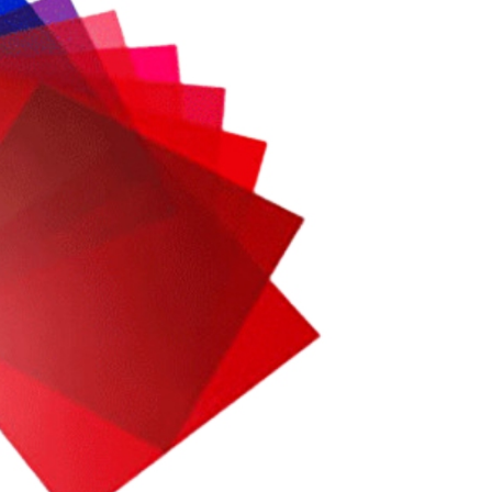
費通知簡訊後14天內，點擊此簡訊中的連結，可透過四大超商
0，滿NT$399(含以上)免運費
網路銀行／等多元方式進行付款，方視為交易完成。
：結帳手續完成當下不需立刻繳費，但若您需要取消訂單，請聯
付款
的店家。未經商家同意取消之訂單仍視為有效，需透過AFTEE
繳納相關費用。
0，滿NT$399(含以上)免運費
否成功請以「AFTEE先享後付 」之結帳頁面顯示為準，若有關於
功／繳費後需取消欲退款等相關疑問，請聯繫「AFTEE先享後
援中心」
https://netprotections.freshdesk.com/support/home
5，滿NT$399(含以上)免運費
項】
市自取
恩沛科技股份有限公司提供之「AFTEE先享後付」服務完成之
依本服務之必要範圍內提供個人資料，並將交易相關給付款項請
讓予恩沛科技股份有限公司。
個人資料處理事宜，請瀏覽以下網址：
ee.tw/terms/#terms3
年的使用者請事先徵得法定代理人或監護人之同意方可使用
E先享後付」，若未經同意申辦者引起之損失，本公司不負相關責
AFTEE先享後付」時，將依據個別帳號之用戶狀況，依本公司
核予不同之上限額度；若仍有額度不足之情形，本公司將視審查
用戶進行身份認證。
一人註冊多個帳號或使用他人資訊註冊。若發現惡意使用之情
科技股份有限公司將有權停止該用戶之使用額度並採取法律行