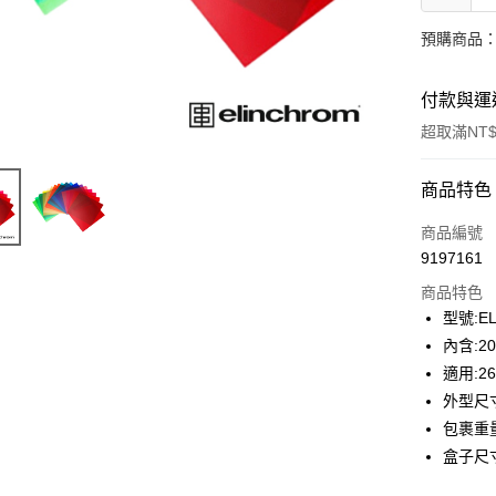
預購商品：
付款與運
超取滿NT$
付款方式
商品特色
信用卡一
商品編號
9197161
信用卡分
商品特色
3 期 
型號:EL
6 期 
合作金
內含:
華南商
12 期
適用:2
合作金
上海商
華南商
外型尺寸
合作金
超商取貨
國泰世
上海商
包裹重量
華南商
臺灣中
國泰世
LINE Pay
上海商
盒子尺寸:
匯豐（
臺灣中
國泰世
聯邦商
匯豐（
Apple Pay