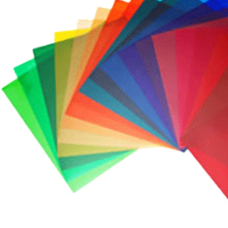
３．收到繳
每筆NT$6
／ATM／
※ 請注意
7-11取貨
絡購買商品
先享後付
每筆NT$6
※ 交易是
是否繳費成
宅配
付客戶支
每筆NT$7
【注意事
付款後門
１．透過由
交易，需
免運費
求債權轉
２．關於
https://aft
３．未成
「AFTE
任。
４．使用「
即時審查
結果請求
５．嚴禁
形，恩沛
動。