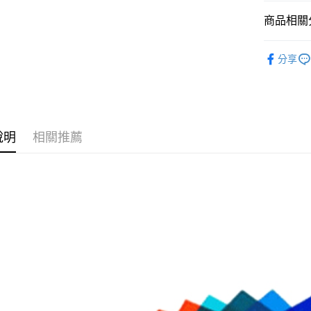
臺灣中
元大商
聯邦商
匯豐（
商品相關分
玉山商
街口支付
元大商
聯邦商
台新國
玉山商
元大商
燈光設備
台灣樂
悠遊付
台新國
分享
玉山商
台灣樂
｜燈光設
台新國
Google Pa
台灣樂
全支付
全盈+PAY
說明
相關推薦
AFTEE先
相關說明
【關於「A
ATM付款
AFTEE
便利好安
１．簡單
２．便利
運送方式
３．安心
全家取貨
【「AFT
每筆NT$6
１．於結帳
付」結帳
萊爾富取
２．訂單