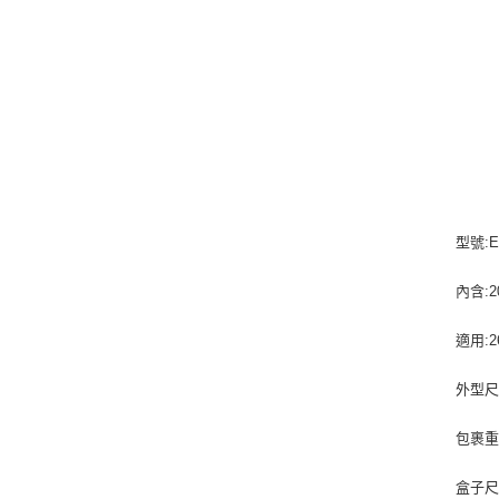
型號:E
內含:
適用:2
外型尺寸
包裹重量
盒子尺寸: