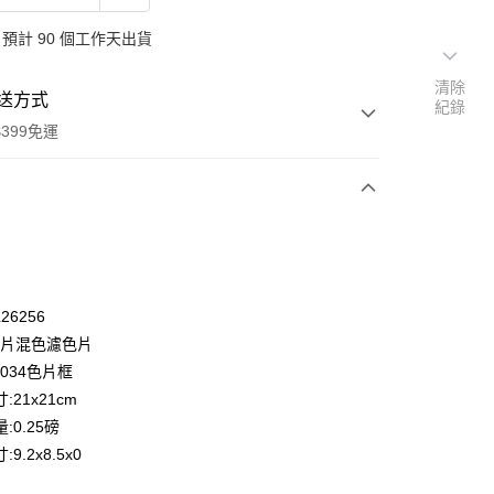
預計 90 個工作天出貨
清除
送方式
紀錄
399免運
次付款
期付款
0 利率 每期
NT$1,033
21家銀行
26256
0 利率 每期
NT$516
21家銀行
庫商業銀行
第一商業銀行
20片混色濾色片
業銀行
彰化商業銀行
 0 利率 每期
NT$258
21家銀行
6034色片框
庫商業銀行
第一商業銀行
業儲蓄銀行
台北富邦商業銀行
業銀行
彰化商業銀行
:21x21cm
庫商業銀行
第一商業銀行
付款
華商業銀行
兆豐國際商業銀行
業儲蓄銀行
台北富邦商業銀行
:0.25磅
業銀行
彰化商業銀行
小企業銀行
台中商業銀行
華商業銀行
兆豐國際商業銀行
業儲蓄銀行
台北富邦商業銀行
9.2x8.5x0
台灣）商業銀行
華泰商業銀行
小企業銀行
台中商業銀行
華商業銀行
兆豐國際商業銀行
業銀行
遠東國際商業銀行
台灣）商業銀行
華泰商業銀行