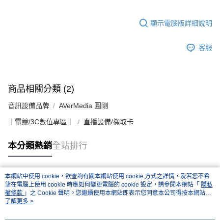
顯示電腦版詳細說明
客服
商品相關分類 (2)
音訊設備品牌
AVerMedia 圓剛
｜電競/3C數位專區｜
直播設備/擷取卡
本分類熱銷
全站排行
本網站中使用 cookie，欲查詢有關本網站使用 cookie 方式之詳情，及若您不希
熱門標籤
望在電腦上使用 cookie 時應如何變更電腦的 cookie 設定，請參閱本網站「
隱私
權條款
」之 Cookie 聲明。您繼續使用本網站即表示您同意本公司得按本網站使
用條款之 Cookie 聲明使用 cookie。
了解更多 >