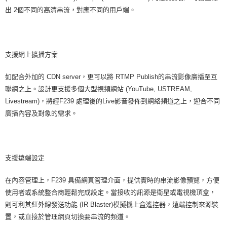
３．未成年的使用者請事先徵得法定代理人或監護人之同意方可使用
「AFTEE先享後付」，若未經同意申辦者引起之損失，本公司不負相關責
出 2個不同的高清串流，對應不同的用戶端。
任。
４．使用「AFTEE先享後付」時，將依據個別帳號之用戶狀況，依本公司即
時審查核予不同之上限額度；若仍有額度不足之情形，本公司將視審查結果
請求用戶進行身份認證。
支援網上擴播方案
５．嚴禁一人註冊多個帳號或使用他人資訊註冊。若發現惡意使用之情形，
恩沛科技股份有限公司將有權停止該用戶之使用額度並採取法律行動。
如配合外加的 CDN server，更可以將 RTMP Publish的串流影像廣播至互
聯網之上。設計更支援多個大型視頻網站 (YouTube, USTREAM,
Livestream)，將經F239 處理後的Live影音發佈到網絡頻道之上，迎合不同
廣播內容及對象的需求。
支援遠端設定
在內容管理上，F239 具備網頁管理介面，提供實時的串流影像預覽，方便
使用者或系統整合商輕鬆完成設定。當接收的訊源是衛星或電視機頂盒，
則可利其紅外線發送功能 (IR Blaster)模擬機上盒遙控器，遠端控制來源裝
置，或直接於管理網頁切換要串流的頻道。