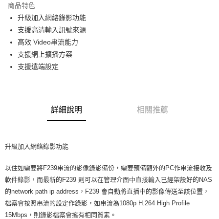
商品特色
6 期 0 利率 每期
NT$6,650
21家銀行
合作金庫商業銀行
第一商業銀行
升級加入網絡錄影功能
華南商業銀行
彰化商業銀行
12 期 0 利率 每期
NT$3,325
21家銀行
合作金庫商業銀行
第一商業銀行
支援高清輸入訊號來源
上海商業儲蓄銀行
台北富邦商業銀行
華南商業銀行
彰化商業銀行
合作金庫商業銀行
第一商業銀行
超商取貨付款
國泰世華商業銀行
兆豐國際商業銀行
高效 Video串流能力
上海商業儲蓄銀行
台北富邦商業銀行
華南商業銀行
彰化商業銀行
臺灣中小企業銀行
台中商業銀行
支援網上擴播方案
國泰世華商業銀行
兆豐國際商業銀行
LINE Pay
上海商業儲蓄銀行
台北富邦商業銀行
匯豐（台灣）商業銀行
華泰商業銀行
臺灣中小企業銀行
台中商業銀行
支援遠端設定
國泰世華商業銀行
兆豐國際商業銀行
聯邦商業銀行
遠東國際商業銀行
匯豐（台灣）商業銀行
華泰商業銀行
Apple Pay
臺灣中小企業銀行
台中商業銀行
元大商業銀行
永豐商業銀行
聯邦商業銀行
遠東國際商業銀行
匯豐（台灣）商業銀行
華泰商業銀行
玉山商業銀行
星展（台灣）商業銀行
街口支付
元大商業銀行
永豐商業銀行
聯邦商業銀行
遠東國際商業銀行
台新國際商業銀行
中國信託商業銀行
玉山商業銀行
星展（台灣）商業銀行
詳細說明
相關推薦
元大商業銀行
永豐商業銀行
台灣樂天信用卡公司
悠遊付
台新國際商業銀行
中國信託商業銀行
玉山商業銀行
星展（台灣）商業銀行
台灣樂天信用卡公司
台新國際商業銀行
中國信託商業銀行
Google Pay
台灣樂天信用卡公司
升級加入網絡錄影功能
全支付
以住如需要將F239串流的影像錄影備份，需要預備額外的PC作串流接收及
全盈+PAY
軟件錄影，而最新的F239 則可以在管理介面中直接輸入已經架設好的NAS
AFTEE先享後付
的network path ip address，F239 會自動將直播中的影像傳送至該位置，
相關說明
檔案會按照串流的設定作錄影，如串流為1080p H.264 High Profile
【關於「AFTEE先享後付」】
15Mbps，則錄影檔案會擁有相同質素。
ATM付款
AFTEE先享後付是「在收到商品之後才付款」的支付方式。 讓您購物簡單