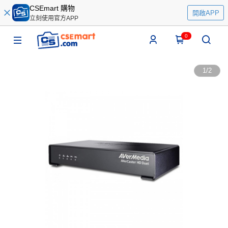
CSEmart 購物
開啟APP
立刻使用官方APP
0
1
/
2