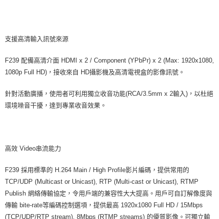
便利好安心！
１．簡單：不需註冊會員、不需綁卡、不需儲值。
運送方式
２．便利：只要手機號碼，簡訊認證，即可結帳。
３．安心：先確認商品／服務後，再付款。
全家取貨付款
支援高清輸入訊號來源
每筆NT$60，滿NT$399(含以上)免運費
【「AFTEE先享後付」結帳流程】
F239 配備高清介面 HDMI x 2 / Component (YPbPr) x 2 (Max: 1920x1080,
１．於結帳方式選擇「AFTEE先享後付」後，將跳轉至「AFTEE先享後付」
萊爾富取貨付款
結帳頁面，進行簡訊認證並確認金額後，即可完成結帳。
1080p Full HD)，接收來自 HD攝影機及高清電視盒的影像訊號。
２．訂單成立數日內，您將收到繳費通知簡訊。
每筆NT$60，滿NT$399(含以上)免運費
３．收到繳費通知簡訊後14天內，點擊此簡訊中的連結，可透過四大超商／
針對活動廣播，使用者可利用獨立收音功能(RCA/3.5mm x 2輸入)，以杜絕
ATM／網路銀行／等多元方式進行付款，方視為交易完成。
7-11取貨付款
※ 請注意：結帳手續完成當下不需立刻繳費，但若您需要取消訂單，請聯絡
環境噪音干擾，達到專業收音效果。
每筆NT$60，滿NT$399(含以上)免運費
購買商品的店家。未經商家同意取消之訂單仍視為有效，需透過AFTEE先享
後付繳納相關費用。
宅配
※ 交易是否成功請以「AFTEE先享後付 」之結帳頁面顯示為準，若有關於
是否繳費成功／繳費後需取消欲退款等相關疑問，請聯繫「AFTEE先享後付
每筆NT$75，滿NT$399(含以上)免運費
高效 Video串流能力
客戶支援中心」
https://netprotections.freshdesk.com/support/home
付款後門市自取
【注意事項】
F239 採用標準的 H.264 Main / High Profile影片編碼，提供常用的
１．透過由恩沛科技股份有限公司提供之「AFTEE先享後付」服務完成之交
免運費
TCP/UDP (Multicast or Unicast), RTP (Multi-cast or Unicast), RTMP
易，需依本服務之必要範圍內提供個人資料，並將交易相關給付款項請求債
權轉讓予恩沛科技股份有限公司。
Publish 網絡傳輸協定，令用戶端的兼容性大大提高。用戶可自訂解像度與
２．關於個人資料處理事宜，請瀏覽以下網址：
傳輸 bite-rate等編碼控制選項，提供最高 1920x1080 Full HD / 15Mbps
https://aftee.tw/terms/#terms3
(TCP/UDP/RTP stream), 8Mbps (RTMP streams) 的優質影像。可獨立輸