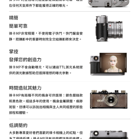
２．關於個人資料處理事宜，請瀏覽以下網址：
https://aftee.tw/terms/#terms3
３．未成年的使用者請事先徵得法定代理人或監護人之同意方可使用
「AFTEE先享後付」，若未經同意申辦者引起之損失，本公司不負相關責
任。
４．使用「AFTEE先享後付」時，將依據個別帳號之用戶狀況，依本公司即
時審查核予不同之上限額度；若仍有額度不足之情形，本公司將視審查結果
請求用戶進行身份認證。
５．嚴禁一人註冊多個帳號或使用他人資訊註冊。若發現惡意使用之情形，
恩沛科技股份有限公司將有權停止該用戶之使用額度並採取法律行動。