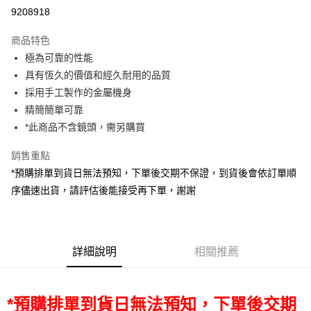
信用卡分期付款
9208918
3 期 0 利率 每期
NT$74,400
21家銀行
商品特色
6 期 0 利率 每期
NT$37,200
21家銀行
合作金庫商業銀行
第一商業銀行
極為可靠的性能
華南商業銀行
彰化商業銀行
12 期 0 利率 每期
NT$18,600
21家銀行
合作金庫商業銀行
第一商業銀行
具有恆久的價值和經久耐用的品質
上海商業儲蓄銀行
台北富邦商業銀行
華南商業銀行
彰化商業銀行
合作金庫商業銀行
第一商業銀行
超商取貨付款
國泰世華商業銀行
兆豐國際商業銀行
採用手工製作的金屬機身
上海商業儲蓄銀行
台北富邦商業銀行
華南商業銀行
彰化商業銀行
臺灣中小企業銀行
台中商業銀行
精簡簡單可靠
國泰世華商業銀行
兆豐國際商業銀行
LINE Pay
上海商業儲蓄銀行
台北富邦商業銀行
匯豐（台灣）商業銀行
華泰商業銀行
臺灣中小企業銀行
台中商業銀行
*此商品不含鏡頭，需另購買
國泰世華商業銀行
兆豐國際商業銀行
聯邦商業銀行
遠東國際商業銀行
匯豐（台灣）商業銀行
華泰商業銀行
Apple Pay
臺灣中小企業銀行
台中商業銀行
元大商業銀行
永豐商業銀行
銷售重點
聯邦商業銀行
遠東國際商業銀行
匯豐（台灣）商業銀行
華泰商業銀行
玉山商業銀行
星展（台灣）商業銀行
街口支付
元大商業銀行
永豐商業銀行
*預購排單到貨日無法預知，下單後交期不保證，到貨後會依訂單順
聯邦商業銀行
遠東國際商業銀行
台新國際商業銀行
中國信託商業銀行
玉山商業銀行
星展（台灣）商業銀行
序儘速出貨，請評估後能接受再下單，謝謝
元大商業銀行
永豐商業銀行
台灣樂天信用卡公司
悠遊付
台新國際商業銀行
中國信託商業銀行
玉山商業銀行
星展（台灣）商業銀行
台灣樂天信用卡公司
台新國際商業銀行
中國信託商業銀行
Google Pay
台灣樂天信用卡公司
全支付
詳細說明
相關推薦
全盈+PAY
AFTEE先享後付
*預購排單到貨日無法預知，下單後交期