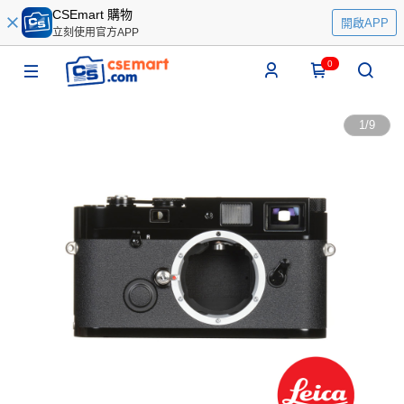
CSEmart 購物
開啟APP
立刻使用官方APP
0
1
/
9