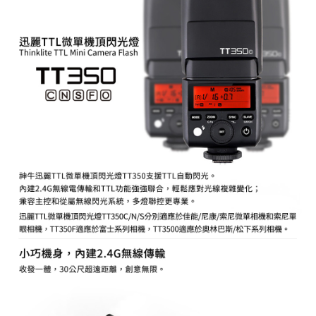
AFTEE先享後付
相關說明
【關於「AFTEE先享後付」】
ATM付款
AFTEE先享後付是「在收到商品之後才付款」的支付方式。 讓您購物簡單
便利好安心！
１．簡單：不需註冊會員、不需綁卡、不需儲值。
運送方式
２．便利：只要手機號碼，簡訊認證，即可結帳。
３．安心：先確認商品／服務後，再付款。
全家取貨付款
每筆NT$60，滿NT$399(含以上)免運費
【「AFTEE先享後付」結帳流程】
１．於結帳方式選擇「AFTEE先享後付」後，將跳轉至「AFTEE先享後付」
萊爾富取貨付款
結帳頁面，進行簡訊認證並確認金額後，即可完成結帳。
２．訂單成立數日內，您將收到繳費通知簡訊。
每筆NT$60，滿NT$399(含以上)免運費
３．收到繳費通知簡訊後14天內，點擊此簡訊中的連結，可透過四大超商／
ATM／網路銀行／等多元方式進行付款，方視為交易完成。
7-11取貨付款
※ 請注意：結帳手續完成當下不需立刻繳費，但若您需要取消訂單，請聯絡
每筆NT$60，滿NT$399(含以上)免運費
購買商品的店家。未經商家同意取消之訂單仍視為有效，需透過AFTEE先享
後付繳納相關費用。
宅配
※ 交易是否成功請以「AFTEE先享後付 」之結帳頁面顯示為準，若有關於
是否繳費成功／繳費後需取消欲退款等相關疑問，請聯繫「AFTEE先享後付
每筆NT$75，滿NT$399(含以上)免運費
客戶支援中心」
https://netprotections.freshdesk.com/support/home
付款後門市自取
【注意事項】
１．透過由恩沛科技股份有限公司提供之「AFTEE先享後付」服務完成之交
免運費