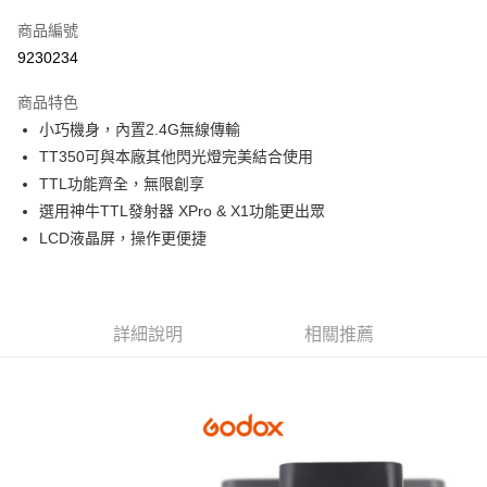
信用卡一次付款
商品編號
信用卡分期付款
9230234
3 期 0 利率 每期
NT$863
21家銀行
商品特色
6 期 0 利率 每期
NT$431
21家銀行
合作金庫商業銀行
第一商業銀行
小巧機身，內置2.4G無線傳輸
華南商業銀行
彰化商業銀行
12 期 0 利率 每期
NT$215
21家銀行
合作金庫商業銀行
第一商業銀行
TT350可與本廠其他閃光燈完美結合使用
上海商業儲蓄銀行
台北富邦商業銀行
華南商業銀行
彰化商業銀行
合作金庫商業銀行
第一商業銀行
超商取貨付款
國泰世華商業銀行
兆豐國際商業銀行
TTL功能齊全，無限創享
上海商業儲蓄銀行
台北富邦商業銀行
華南商業銀行
彰化商業銀行
臺灣中小企業銀行
台中商業銀行
選用神牛TTL發射器 XPro & X1功能更出眾
國泰世華商業銀行
兆豐國際商業銀行
LINE Pay
上海商業儲蓄銀行
台北富邦商業銀行
匯豐（台灣）商業銀行
華泰商業銀行
臺灣中小企業銀行
台中商業銀行
LCD液晶屏，操作更便捷
國泰世華商業銀行
兆豐國際商業銀行
聯邦商業銀行
遠東國際商業銀行
匯豐（台灣）商業銀行
華泰商業銀行
Apple Pay
臺灣中小企業銀行
台中商業銀行
元大商業銀行
永豐商業銀行
聯邦商業銀行
遠東國際商業銀行
匯豐（台灣）商業銀行
華泰商業銀行
玉山商業銀行
星展（台灣）商業銀行
街口支付
元大商業銀行
永豐商業銀行
聯邦商業銀行
遠東國際商業銀行
台新國際商業銀行
中國信託商業銀行
玉山商業銀行
星展（台灣）商業銀行
詳細說明
相關推薦
元大商業銀行
永豐商業銀行
台灣樂天信用卡公司
悠遊付
台新國際商業銀行
中國信託商業銀行
玉山商業銀行
星展（台灣）商業銀行
台灣樂天信用卡公司
台新國際商業銀行
中國信託商業銀行
Google Pay
台灣樂天信用卡公司
全支付
全盈+PAY