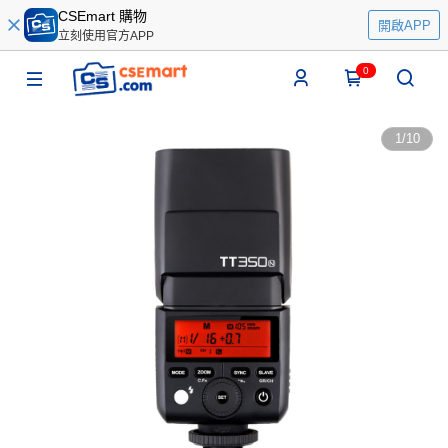
CSEmart 購物
開啟APP
立刻使用官方APP
0
1
/
10