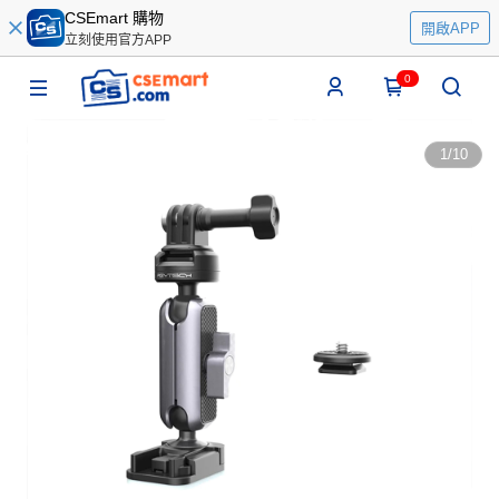
CSEmart 購物
開啟APP
立刻使用官方APP
0
1
/
10