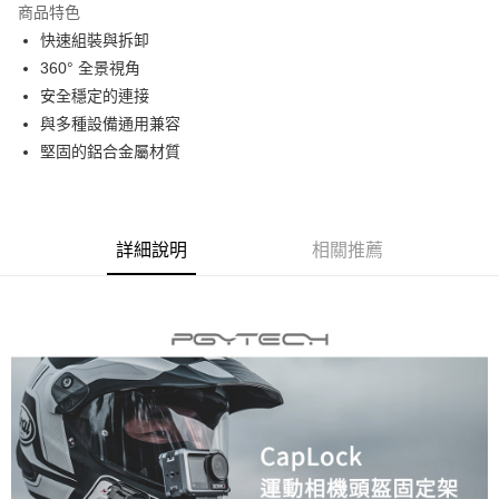
商品特色
6 期 0 利率 每期
NT$166
21家銀行
合作金庫商業銀行
第一商業銀行
快速組裝與拆卸
華南商業銀行
彰化商業銀行
12 期 0 利率 每期
NT$83
21家銀行
合作金庫商業銀行
第一商業銀行
360° 全景視角
上海商業儲蓄銀行
台北富邦商業銀行
華南商業銀行
彰化商業銀行
合作金庫商業銀行
第一商業銀行
超商取貨付款
國泰世華商業銀行
兆豐國際商業銀行
安全穩定的連接
上海商業儲蓄銀行
台北富邦商業銀行
華南商業銀行
彰化商業銀行
臺灣中小企業銀行
台中商業銀行
與多種設備通用兼容
國泰世華商業銀行
兆豐國際商業銀行
LINE Pay
上海商業儲蓄銀行
台北富邦商業銀行
匯豐（台灣）商業銀行
華泰商業銀行
臺灣中小企業銀行
台中商業銀行
堅固的鋁合金屬材質
國泰世華商業銀行
兆豐國際商業銀行
聯邦商業銀行
遠東國際商業銀行
匯豐（台灣）商業銀行
華泰商業銀行
Apple Pay
臺灣中小企業銀行
台中商業銀行
元大商業銀行
永豐商業銀行
聯邦商業銀行
遠東國際商業銀行
匯豐（台灣）商業銀行
華泰商業銀行
玉山商業銀行
星展（台灣）商業銀行
街口支付
元大商業銀行
永豐商業銀行
聯邦商業銀行
遠東國際商業銀行
台新國際商業銀行
中國信託商業銀行
玉山商業銀行
星展（台灣）商業銀行
詳細說明
相關推薦
元大商業銀行
永豐商業銀行
台灣樂天信用卡公司
悠遊付
台新國際商業銀行
中國信託商業銀行
玉山商業銀行
星展（台灣）商業銀行
台灣樂天信用卡公司
台新國際商業銀行
中國信託商業銀行
Google Pay
台灣樂天信用卡公司
全支付
全盈+PAY
AFTEE先享後付
相關說明
【關於「AFTEE先享後付」】
ATM付款
AFTEE先享後付是「在收到商品之後才付款」的支付方式。 讓您購物簡單