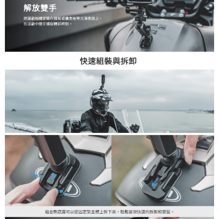
３．未成年的使用者請事先徵得法定代理人或監護人之同意方可使用
「AFTEE先享後付」，若未經同意申辦者引起之損失，本公司不負相關責
任。
４．使用「AFTEE先享後付」時，將依據個別帳號之用戶狀況，依本公司即
時審查核予不同之上限額度；若仍有額度不足之情形，本公司將視審查結果
請求用戶進行身份認證。
５．嚴禁一人註冊多個帳號或使用他人資訊註冊。若發現惡意使用之情形，
恩沛科技股份有限公司將有權停止該用戶之使用額度並採取法律行動。