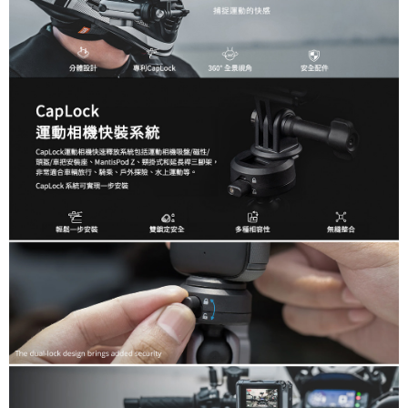
便利好安心！
１．簡單：不需註冊會員、不需綁卡、不需儲值。
運送方式
２．便利：只要手機號碼，簡訊認證，即可結帳。
３．安心：先確認商品／服務後，再付款。
全家取貨付款
每筆NT$60，滿NT$399(含以上)免運費
【「AFTEE先享後付」結帳流程】
１．於結帳方式選擇「AFTEE先享後付」後，將跳轉至「AFTEE先享後付」
萊爾富取貨付款
結帳頁面，進行簡訊認證並確認金額後，即可完成結帳。
２．訂單成立數日內，您將收到繳費通知簡訊。
每筆NT$60，滿NT$399(含以上)免運費
３．收到繳費通知簡訊後14天內，點擊此簡訊中的連結，可透過四大超商／
ATM／網路銀行／等多元方式進行付款，方視為交易完成。
7-11取貨付款
※ 請注意：結帳手續完成當下不需立刻繳費，但若您需要取消訂單，請聯絡
每筆NT$60，滿NT$399(含以上)免運費
購買商品的店家。未經商家同意取消之訂單仍視為有效，需透過AFTEE先享
後付繳納相關費用。
宅配
※ 交易是否成功請以「AFTEE先享後付 」之結帳頁面顯示為準，若有關於
是否繳費成功／繳費後需取消欲退款等相關疑問，請聯繫「AFTEE先享後付
每筆NT$75，滿NT$399(含以上)免運費
客戶支援中心」
https://netprotections.freshdesk.com/support/home
付款後門市自取
【注意事項】
１．透過由恩沛科技股份有限公司提供之「AFTEE先享後付」服務完成之交
免運費
易，需依本服務之必要範圍內提供個人資料，並將交易相關給付款項請求債
權轉讓予恩沛科技股份有限公司。
２．關於個人資料處理事宜，請瀏覽以下網址：
https://aftee.tw/terms/#terms3