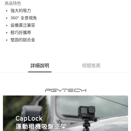
商品特色
6 期 0 利率 每期
NT$166
21家銀行
合作金庫商業銀行
第一商業銀行
強大的吸力
華南商業銀行
彰化商業銀行
12 期 0 利率 每期
NT$83
21家銀行
合作金庫商業銀行
第一商業銀行
360° 全景視角
上海商業儲蓄銀行
台北富邦商業銀行
華南商業銀行
彰化商業銀行
合作金庫商業銀行
第一商業銀行
超商取貨付款
國泰世華商業銀行
兆豐國際商業銀行
設備廣泛兼容
上海商業儲蓄銀行
台北富邦商業銀行
華南商業銀行
彰化商業銀行
臺灣中小企業銀行
台中商業銀行
輕巧好攜帶
國泰世華商業銀行
兆豐國際商業銀行
LINE Pay
上海商業儲蓄銀行
台北富邦商業銀行
匯豐（台灣）商業銀行
華泰商業銀行
臺灣中小企業銀行
台中商業銀行
堅固的鋁合金
國泰世華商業銀行
兆豐國際商業銀行
聯邦商業銀行
遠東國際商業銀行
匯豐（台灣）商業銀行
華泰商業銀行
Apple Pay
臺灣中小企業銀行
台中商業銀行
元大商業銀行
永豐商業銀行
聯邦商業銀行
遠東國際商業銀行
匯豐（台灣）商業銀行
華泰商業銀行
玉山商業銀行
星展（台灣）商業銀行
街口支付
元大商業銀行
永豐商業銀行
聯邦商業銀行
遠東國際商業銀行
台新國際商業銀行
中國信託商業銀行
玉山商業銀行
星展（台灣）商業銀行
詳細說明
相關推薦
元大商業銀行
永豐商業銀行
台灣樂天信用卡公司
悠遊付
台新國際商業銀行
中國信託商業銀行
玉山商業銀行
星展（台灣）商業銀行
台灣樂天信用卡公司
台新國際商業銀行
中國信託商業銀行
Google Pay
台灣樂天信用卡公司
全支付
全盈+PAY
AFTEE先享後付
相關說明
【關於「AFTEE先享後付」】
ATM付款
AFTEE先享後付是「在收到商品之後才付款」的支付方式。 讓您購物簡單