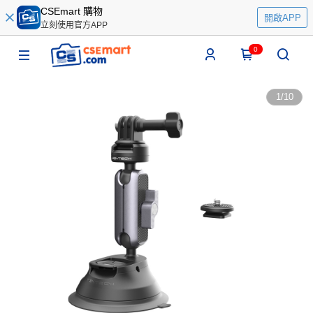
CSEmart 購物
開啟APP
立刻使用官方APP
0
1
/
10