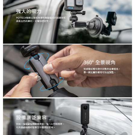
３．未成年的使用者請事先徵得法定代理人或監護人之同意方可使用
「AFTEE先享後付」，若未經同意申辦者引起之損失，本公司不負相關責
任。
４．使用「AFTEE先享後付」時，將依據個別帳號之用戶狀況，依本公司即
時審查核予不同之上限額度；若仍有額度不足之情形，本公司將視審查結果
請求用戶進行身份認證。
５．嚴禁一人註冊多個帳號或使用他人資訊註冊。若發現惡意使用之情形，
恩沛科技股份有限公司將有權停止該用戶之使用額度並採取法律行動。