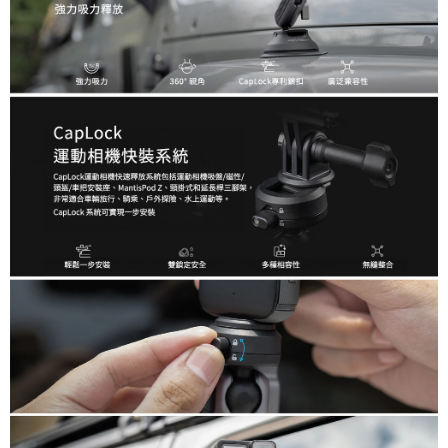
便利好安心！
１．簡單：不需註冊會員、不需綁卡、不需儲值。
運送方式
２．便利：只要手機號碼，簡訊認證，即可結帳。
３．安心：先確認商品／服務後，再付款。
全家取貨付款
每筆NT$60，滿NT$399(含以上)免運費
【「AFTEE先享後付」結帳流程】
１．於結帳方式選擇「AFTEE先享後付」後，將跳轉至「AFTEE先享後付」
萊爾富取貨付款
結帳頁面，進行簡訊認證並確認金額後，即可完成結帳。
２．訂單成立數日內，您將收到繳費通知簡訊。
每筆NT$60，滿NT$399(含以上)免運費
３．收到繳費通知簡訊後14天內，點擊此簡訊中的連結，可透過四大超商／
ATM／網路銀行／等多元方式進行付款，方視為交易完成。
7-11取貨付款
※ 請注意：結帳手續完成當下不需立刻繳費，但若您需要取消訂單，請聯絡
每筆NT$60，滿NT$399(含以上)免運費
購買商品的店家。未經商家同意取消之訂單仍視為有效，需透過AFTEE先享
後付繳納相關費用。
宅配
※ 交易是否成功請以「AFTEE先享後付 」之結帳頁面顯示為準，若有關於
是否繳費成功／繳費後需取消欲退款等相關疑問，請聯繫「AFTEE先享後付
每筆NT$75，滿NT$399(含以上)免運費
客戶支援中心」
https://netprotections.freshdesk.com/support/home
付款後門市自取
【注意事項】
１．透過由恩沛科技股份有限公司提供之「AFTEE先享後付」服務完成之交
免運費
易，需依本服務之必要範圍內提供個人資料，並將交易相關給付款項請求債
權轉讓予恩沛科技股份有限公司。
２．關於個人資料處理事宜，請瀏覽以下網址：
https://aftee.tw/terms/#terms3