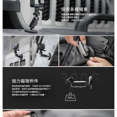
３．未成年的使用者請事先徵得法定代理人或監護人之同意方可使用
「AFTEE先享後付」，若未經同意申辦者引起之損失，本公司不負相關責
任。
４．使用「AFTEE先享後付」時，將依據個別帳號之用戶狀況，依本公司即
時審查核予不同之上限額度；若仍有額度不足之情形，本公司將視審查結果
請求用戶進行身份認證。
５．嚴禁一人註冊多個帳號或使用他人資訊註冊。若發現惡意使用之情形，
恩沛科技股份有限公司將有權停止該用戶之使用額度並採取法律行動。