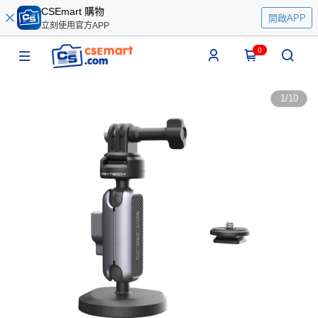
CSEmart 購物
開啟APP
立刻使用官方APP
0
1
/
10