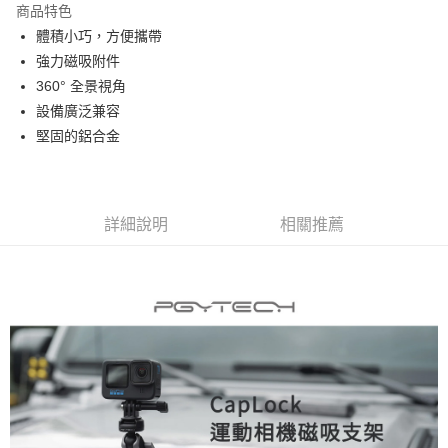
商品特色
6 期 0 利率 每期
NT$166
21家銀行
合作金庫商業銀行
第一商業銀行
體積小巧，方便攜帶
華南商業銀行
彰化商業銀行
12 期 0 利率 每期
NT$83
21家銀行
合作金庫商業銀行
第一商業銀行
強力磁吸附件
上海商業儲蓄銀行
台北富邦商業銀行
華南商業銀行
彰化商業銀行
合作金庫商業銀行
第一商業銀行
超商取貨付款
國泰世華商業銀行
兆豐國際商業銀行
360° 全景視角
上海商業儲蓄銀行
台北富邦商業銀行
華南商業銀行
彰化商業銀行
臺灣中小企業銀行
台中商業銀行
設備廣泛兼容
國泰世華商業銀行
兆豐國際商業銀行
LINE Pay
上海商業儲蓄銀行
台北富邦商業銀行
匯豐（台灣）商業銀行
華泰商業銀行
臺灣中小企業銀行
台中商業銀行
堅固的鋁合金
國泰世華商業銀行
兆豐國際商業銀行
聯邦商業銀行
遠東國際商業銀行
匯豐（台灣）商業銀行
華泰商業銀行
Apple Pay
臺灣中小企業銀行
台中商業銀行
元大商業銀行
永豐商業銀行
聯邦商業銀行
遠東國際商業銀行
匯豐（台灣）商業銀行
華泰商業銀行
玉山商業銀行
星展（台灣）商業銀行
街口支付
元大商業銀行
永豐商業銀行
聯邦商業銀行
遠東國際商業銀行
台新國際商業銀行
中國信託商業銀行
玉山商業銀行
星展（台灣）商業銀行
詳細說明
相關推薦
元大商業銀行
永豐商業銀行
台灣樂天信用卡公司
悠遊付
台新國際商業銀行
中國信託商業銀行
玉山商業銀行
星展（台灣）商業銀行
台灣樂天信用卡公司
台新國際商業銀行
中國信託商業銀行
Google Pay
台灣樂天信用卡公司
全支付
全盈+PAY
AFTEE先享後付
相關說明
【關於「AFTEE先享後付」】
ATM付款
AFTEE先享後付是「在收到商品之後才付款」的支付方式。 讓您購物簡單