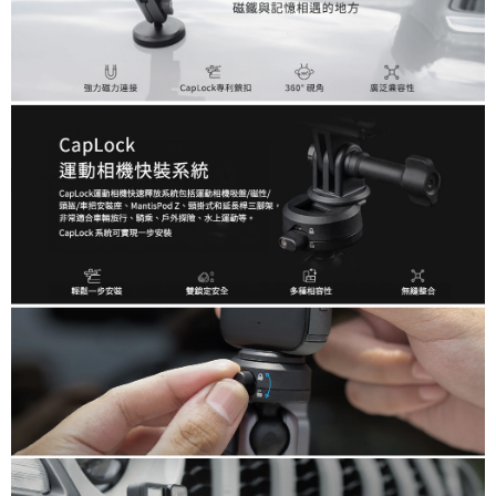
便利好安心！
１．簡單：不需註冊會員、不需綁卡、不需儲值。
運送方式
２．便利：只要手機號碼，簡訊認證，即可結帳。
３．安心：先確認商品／服務後，再付款。
全家取貨付款
每筆NT$60，滿NT$399(含以上)免運費
【「AFTEE先享後付」結帳流程】
１．於結帳方式選擇「AFTEE先享後付」後，將跳轉至「AFTEE先享後付」
萊爾富取貨付款
結帳頁面，進行簡訊認證並確認金額後，即可完成結帳。
２．訂單成立數日內，您將收到繳費通知簡訊。
每筆NT$60，滿NT$399(含以上)免運費
３．收到繳費通知簡訊後14天內，點擊此簡訊中的連結，可透過四大超商／
ATM／網路銀行／等多元方式進行付款，方視為交易完成。
7-11取貨付款
※ 請注意：結帳手續完成當下不需立刻繳費，但若您需要取消訂單，請聯絡
每筆NT$60，滿NT$399(含以上)免運費
購買商品的店家。未經商家同意取消之訂單仍視為有效，需透過AFTEE先享
後付繳納相關費用。
宅配
※ 交易是否成功請以「AFTEE先享後付 」之結帳頁面顯示為準，若有關於
是否繳費成功／繳費後需取消欲退款等相關疑問，請聯繫「AFTEE先享後付
每筆NT$75，滿NT$399(含以上)免運費
客戶支援中心」
https://netprotections.freshdesk.com/support/home
付款後門市自取
【注意事項】
１．透過由恩沛科技股份有限公司提供之「AFTEE先享後付」服務完成之交
免運費
易，需依本服務之必要範圍內提供個人資料，並將交易相關給付款項請求債
權轉讓予恩沛科技股份有限公司。
２．關於個人資料處理事宜，請瀏覽以下網址：
https://aftee.tw/terms/#terms3