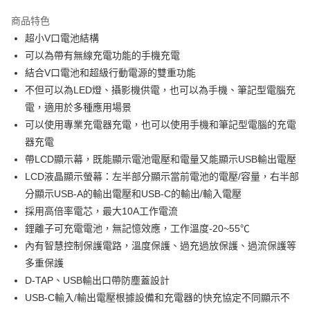
3 期 0 利率 每期
NT$2,663
21家銀行
商品特色
6 期 0 利率 每期
NT$1,331
21家銀行
合作金庫商業銀行
第一商業銀行
超小V口電池結構
華南商業銀行
彰化商業銀行
12 期 0 利率 每期
NT$665
21家銀行
合作金庫商業銀行
第一商業銀行
可以為帶有無線充電功能的手機充電
上海商業儲蓄銀行
台北富邦商業銀行
華南商業銀行
彰化商業銀行
合作金庫商業銀行
第一商業銀行
超商取貨付款
國泰世華商業銀行
兆豐國際商業銀行
結合V口電池和超級行動電源的雙重功能
上海商業儲蓄銀行
台北富邦商業銀行
華南商業銀行
彰化商業銀行
臺灣中小企業銀行
台中商業銀行
不但可以為LED燈、攝影機供電，也可以為手機、筆記型電腦充
國泰世華商業銀行
兆豐國際商業銀行
LINE Pay
上海商業儲蓄銀行
台北富邦商業銀行
匯豐（台灣）商業銀行
華泰商業銀行
臺灣中小企業銀行
台中商業銀行
電，適用於多種應用場景
國泰世華商業銀行
兆豐國際商業銀行
聯邦商業銀行
遠東國際商業銀行
匯豐（台灣）商業銀行
華泰商業銀行
Apple Pay
可以使用專業充電器充電，也可以使用手機和筆記型電腦的充電
臺灣中小企業銀行
台中商業銀行
元大商業銀行
永豐商業銀行
聯邦商業銀行
遠東國際商業銀行
匯豐（台灣）商業銀行
華泰商業銀行
器充電
玉山商業銀行
星展（台灣）商業銀行
街口支付
元大商業銀行
永豐商業銀行
聯邦商業銀行
遠東國際商業銀行
帶LCD顯示幕，既能顯示電池電壓和電量又能顯示USB輸出電壓
台新國際商業銀行
中國信託商業銀行
玉山商業銀行
星展（台灣）商業銀行
元大商業銀行
永豐商業銀行
台灣樂天信用卡公司
悠遊付
LCD液晶顯示螢幕：左半部分顯示當前電池的電壓/容量，右半部
台新國際商業銀行
中國信託商業銀行
玉山商業銀行
星展（台灣）商業銀行
分顯示USB-A的輸出電壓和USB-C的輸出/輸入電壓
台灣樂天信用卡公司
台新國際商業銀行
中國信託商業銀行
Google Pay
採用高倍率電芯，最大10A工作電流
台灣樂天信用卡公司
全支付
鋰離子可充電電池，無記憶效應，工作溫度-20~55℃
內有智慧控制保護電路，溫度保護、過充過放保護、過流保護等
全盈+PAY
多重保護
AFTEE先享後付
D-TAP、USB輸出口帶防塵蓋設計
相關說明
USB-C輸入/輸出電壓根據設備和充電器的快充協定不同顯示不
【關於「AFTEE先享後付」】