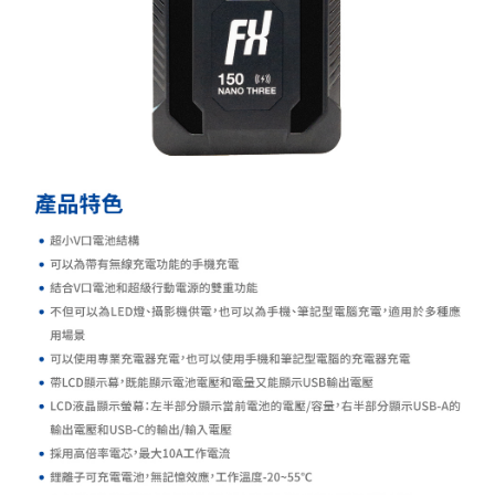
https://aftee.tw/terms/#terms3
３．未成年的使用者請事先徵得法定代理人或監護人之同意方可使用
「AFTEE先享後付」，若未經同意申辦者引起之損失，本公司不負相關責
任。
４．使用「AFTEE先享後付」時，將依據個別帳號之用戶狀況，依本公司即
時審查核予不同之上限額度；若仍有額度不足之情形，本公司將視審查結果
請求用戶進行身份認證。
５．嚴禁一人註冊多個帳號或使用他人資訊註冊。若發現惡意使用之情形，
恩沛科技股份有限公司將有權停止該用戶之使用額度並採取法律行動。