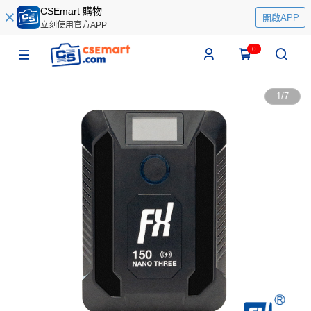
CSEmart 購物
開啟APP
立刻使用官方APP
0
1
/
7