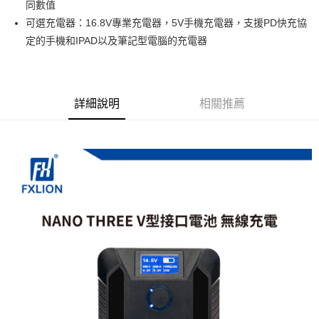
同數值
ATM付款
AFTEE先享後付是「在收到商品之後才付款」的支付方式。 讓您購物簡單
可選充電器：16.8V專業充電器，5V手機充電器，支援PD快充協
便利好安心！
１．簡單：不需註冊會員、不需綁卡、不需儲值。
定的手機和IPAD以及筆記型電腦的充電器
運送方式
２．便利：只要手機號碼，簡訊認證，即可結帳。
３．安心：先確認商品／服務後，再付款。
全家取貨付款
每筆NT$60，滿NT$399(含以上)免運費
【「AFTEE先享後付」結帳流程】
１．於結帳方式選擇「AFTEE先享後付」後，將跳轉至「AFTEE先享後付」
詳細說明
相關推薦
萊爾富取貨付款
結帳頁面，進行簡訊認證並確認金額後，即可完成結帳。
２．訂單成立數日內，您將收到繳費通知簡訊。
每筆NT$60，滿NT$399(含以上)免運費
３．收到繳費通知簡訊後14天內，點擊此簡訊中的連結，可透過四大超商／
ATM／網路銀行／等多元方式進行付款，方視為交易完成。
7-11取貨付款
※ 請注意：結帳手續完成當下不需立刻繳費，但若您需要取消訂單，請聯絡
每筆NT$60，滿NT$399(含以上)免運費
購買商品的店家。未經商家同意取消之訂單仍視為有效，需透過AFTEE先享
後付繳納相關費用。
宅配
※ 交易是否成功請以「AFTEE先享後付 」之結帳頁面顯示為準，若有關於
是否繳費成功／繳費後需取消欲退款等相關疑問，請聯繫「AFTEE先享後付
每筆NT$75，滿NT$399(含以上)免運費
客戶支援中心」
https://netprotections.freshdesk.com/support/home
付款後門市自取
【注意事項】
１．透過由恩沛科技股份有限公司提供之「AFTEE先享後付」服務完成之交
免運費
易，需依本服務之必要範圍內提供個人資料，並將交易相關給付款項請求債
權轉讓予恩沛科技股份有限公司。
２．關於個人資料處理事宜，請瀏覽以下網址：