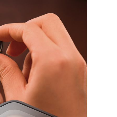
貨付款
成立數日內，您將收到繳費通知簡訊。
費通知簡訊後14天內，點擊此簡訊中的連結，可透過四大超商
0，滿NT$399(含以上)免運費
網路銀行／等多元方式進行付款，方視為交易完成。
：結帳手續完成當下不需立刻繳費，但若您需要取消訂單，請聯
付款
的店家。未經商家同意取消之訂單仍視為有效，需透過AFTEE
繳納相關費用。
0，滿NT$399(含以上)免運費
否成功請以「AFTEE先享後付 」之結帳頁面顯示為準，若有關於
功／繳費後需取消欲退款等相關疑問，請聯繫「AFTEE先享後
援中心」
https://netprotections.freshdesk.com/support/home
5，滿NT$399(含以上)免運費
項】
市自取
恩沛科技股份有限公司提供之「AFTEE先享後付」服務完成之
依本服務之必要範圍內提供個人資料，並將交易相關給付款項請
讓予恩沛科技股份有限公司。
個人資料處理事宜，請瀏覽以下網址：
ee.tw/terms/#terms3
年的使用者請事先徵得法定代理人或監護人之同意方可使用
E先享後付」，若未經同意申辦者引起之損失，本公司不負相關責
AFTEE先享後付」時，將依據個別帳號之用戶狀況，依本公司
核予不同之上限額度；若仍有額度不足之情形，本公司將視審查
用戶進行身份認證。
一人註冊多個帳號或使用他人資訊註冊。若發現惡意使用之情
科技股份有限公司將有權停止該用戶之使用額度並採取法律行