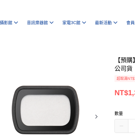
攝影館
音訊樂器館
家電3C館
最新活動
會員
【預購】
公司貨
超取滿NT$
NT$1,
數量