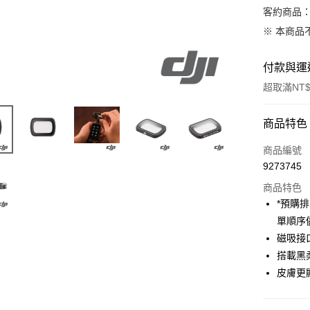
客約商品
※ 本商品
付款與運
超取滿NT$
付款方式
商品特色
信用卡一
商品編號
9273745
信用卡分
商品特色
3 期 
*預購
6 期 
合作金
單順序
華南商
12 期
磁吸接
合作金
上海商
華南商
搭載黑
合作金
超商取貨
國泰世
上海商
皮膚更
華南商
臺灣中
國泰世
LINE Pay
上海商
匯豐（
臺灣中
國泰世
聯邦商