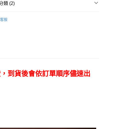
台灣）商業銀行
華泰商業銀行
小企業銀行
台中商業銀行
類 (2)
業銀行
永豐商業銀行
業銀行
遠東國際商業銀行
台灣）商業銀行
華泰商業銀行
業銀行
星展（台灣）商業銀行
業銀行
永豐商業銀行
器品牌
DJI
業銀行
遠東國際商業銀行
際商業銀行
中國信託商業銀行
業銀行
星展（台灣）商業銀行
客服
業銀行
永豐商業銀行
天信用卡公司
定器專區｜
DJI 隨心換/配件
際商業銀行
中國信託商業銀行
業銀行
星展（台灣）商業銀行
天信用卡公司
際商業銀行
中國信託商業銀行
y
天信用卡公司
享後付
證，到貨後會依訂單順序儘速出
FTEE先享後付」】
先享後付是「在收到商品之後才付款」的支付方式。 讓您購物簡單
心！
：不需註冊會員、不需綁卡、不需儲值。
：只要手機號碼，簡訊認證，即可結帳。
：先確認商品／服務後，再付款。
付款
EE先享後付」結帳流程】
0，滿NT$399(含以上)免運費
方式選擇「AFTEE先享後付」後，將跳轉至「AFTEE先享後
頁面，進行簡訊認證並確認金額後，即可完成結帳。