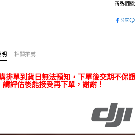
匯豐（
Apple Pay
臺灣中
商品相關分
元大商
聯邦商
匯豐（
玉山商
街口支付
元大商
空拍/穩定
聯邦商
台新國
玉山商
分享
元大商
台灣樂
悠遊付
｜空拍/穩
台新國
玉山商
台灣樂
台新國
Google Pa
台灣樂
全支付
說明
相關推薦
全盈+PAY
AFTEE先
預購排單到貨日無法預知，下單後交期不保
相關說明
【關於「A
，請評估後能接受再下單，謝謝！
ATM付款
AFTEE
便利好安
１．簡單
２．便利
運送方式
３．安心
全家取貨
【「AFT
每筆NT$6
１．於結帳
付」結帳