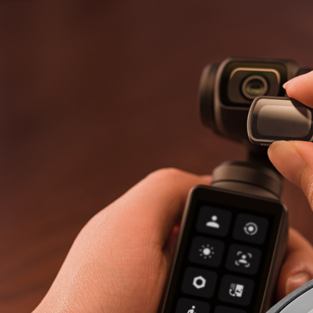
萊爾富取
２．訂單
３．收到繳
每筆NT$6
／ATM／
※ 請注意
7-11取貨
絡購買商品
先享後付
每筆NT$6
※ 交易是
是否繳費成
宅配
付客戶支
每筆NT$7
【注意事
付款後門
１．透過由
交易，需
免運費
求債權轉
２．關於
https://aft
３．未成
「AFTE
任。
４．使用「
即時審查
結果請求
５．嚴禁
形，恩沛
動。