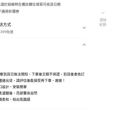
：請於結帳時在備註欄位填寫可收貨日期
不適用折價券
清除
送方式
紀錄
399免運
次付款
期付款
0 利率 每期
NT$440
21家銀行
排單到貨日無法預知，下單後交期不保證，到貨後會依訂
0 利率 每期
NT$220
21家銀行
庫商業銀行
第一商業銀行
儘速出貨，請評估後能接受再下單，謝謝！
業銀行
彰化商業銀行
 0 利率 每期
NT$110
21家銀行
口設計，安裝簡單
庫商業銀行
第一商業銀行
業儲蓄銀行
台北富邦商業銀行
業銀行
彰化商業銀行
柔濾鏡後，亮部暈染自然
庫商業銀行
第一商業銀行
付款
華商業銀行
兆豐國際商業銀行
業儲蓄銀行
台北富邦商業銀行
顯柔和，拍出氛圍感
業銀行
彰化商業銀行
小企業銀行
台中商業銀行
華商業銀行
兆豐國際商業銀行
業儲蓄銀行
台北富邦商業銀行
台灣）商業銀行
華泰商業銀行
小企業銀行
台中商業銀行
華商業銀行
兆豐國際商業銀行
業銀行
遠東國際商業銀行