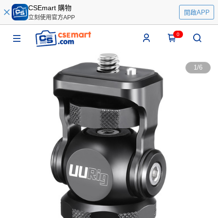
CSEmart 購物
開啟APP
立刻使用官方APP
0
1
/
6