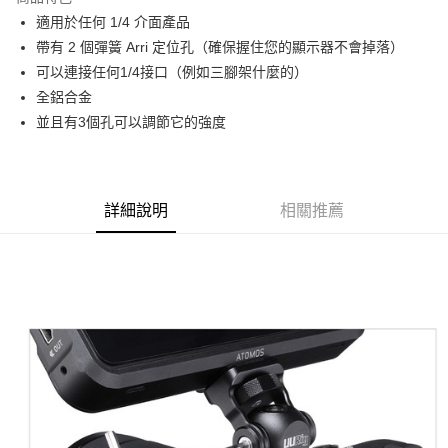
6 期 0 利率 每期
NT$91
21家銀行
合作金庫商業銀行
第一商業銀行
適用於任何 1/4 介面產品
華南商業銀行
彰化商業銀行
12 期 0 利率 每期
NT$45
21家銀行
合作金庫商業銀行
第一商業銀行
帶有 2 個彈簧 Arri 定位孔（確保握住您的顯示器不會掉落）
上海商業儲蓄銀行
台北富邦商業銀行
華南商業銀行
彰化商業銀行
合作金庫商業銀行
第一商業銀行
超商取貨付款
國泰世華商業銀行
兆豐國際商業銀行
可以連接任何1/4接口（例如三腳架什麼的）
上海商業儲蓄銀行
台北富邦商業銀行
華南商業銀行
彰化商業銀行
臺灣中小企業銀行
台中商業銀行
全鋁合金
國泰世華商業銀行
兆豐國際商業銀行
LINE Pay
上海商業儲蓄銀行
台北富邦商業銀行
匯豐（台灣）商業銀行
華泰商業銀行
臺灣中小企業銀行
台中商業銀行
並且有3個孔可以調節它的強度
國泰世華商業銀行
兆豐國際商業銀行
聯邦商業銀行
遠東國際商業銀行
匯豐（台灣）商業銀行
華泰商業銀行
Apple Pay
臺灣中小企業銀行
台中商業銀行
元大商業銀行
永豐商業銀行
聯邦商業銀行
遠東國際商業銀行
匯豐（台灣）商業銀行
華泰商業銀行
玉山商業銀行
星展（台灣）商業銀行
街口支付
元大商業銀行
永豐商業銀行
聯邦商業銀行
遠東國際商業銀行
台新國際商業銀行
中國信託商業銀行
玉山商業銀行
星展（台灣）商業銀行
詳細說明
相關推薦
元大商業銀行
永豐商業銀行
台灣樂天信用卡公司
悠遊付
台新國際商業銀行
中國信託商業銀行
玉山商業銀行
星展（台灣）商業銀行
台灣樂天信用卡公司
台新國際商業銀行
中國信託商業銀行
Google Pay
台灣樂天信用卡公司
全支付
全盈+PAY
AFTEE先享後付
相關說明
【關於「AFTEE先享後付」】
ATM付款
AFTEE先享後付是「在收到商品之後才付款」的支付方式。 讓您購物簡單