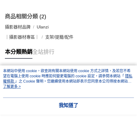
「AFTEE先享後付」，若未經同意申辦者引起之損失，本公司不負相關責
任。
４．使用「AFTEE先享後付」時，將依據個別帳號之用戶狀況，依本公司即
商品相關分類 (2)
時審查核予不同之上限額度；若仍有額度不足之情形，本公司將視審查結果
請求用戶進行身份認證。
攝影器材品牌
Ulanzi
５．嚴禁一人註冊多個帳號或使用他人資訊註冊。若發現惡意使用之情形，
恩沛科技股份有限公司將有權停止該用戶之使用額度並採取法律行動。
｜攝影器材專區｜
支架/提籠/配件
本分類熱銷
全站排行
本網站中使用 cookie，欲查詢有關本網站使用 cookie 方式之詳情，及若您不希
熱門標籤
望在電腦上使用 cookie 時應如何變更電腦的 cookie 設定，請參閱本網站「
隱私
權條款
」之 Cookie 聲明。您繼續使用本網站即表示您同意本公司得按本網站使
用條款之 Cookie 聲明使用 cookie。
了解更多 >
我知道了