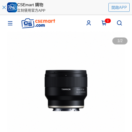
CSEmart 購物
開啟APP
立刻使用官方APP
0
1
/
2