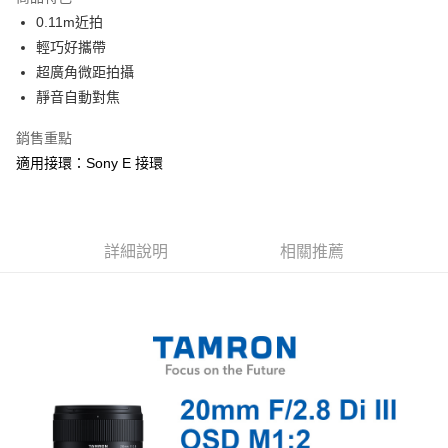
6 期 0 利率 每期
NT$1,466
21家銀行
合作金庫商業銀行
第一商業銀行
0.11m近拍
華南商業銀行
彰化商業銀行
12 期 0 利率 每期
NT$733
21家銀行
合作金庫商業銀行
第一商業銀行
輕巧好攜帶
上海商業儲蓄銀行
台北富邦商業銀行
華南商業銀行
彰化商業銀行
合作金庫商業銀行
第一商業銀行
超商取貨付款
國泰世華商業銀行
兆豐國際商業銀行
超廣角微距拍攝
上海商業儲蓄銀行
台北富邦商業銀行
華南商業銀行
彰化商業銀行
臺灣中小企業銀行
台中商業銀行
靜音自動對焦
國泰世華商業銀行
兆豐國際商業銀行
LINE Pay
上海商業儲蓄銀行
台北富邦商業銀行
匯豐（台灣）商業銀行
華泰商業銀行
臺灣中小企業銀行
台中商業銀行
國泰世華商業銀行
兆豐國際商業銀行
聯邦商業銀行
遠東國際商業銀行
銷售重點
匯豐（台灣）商業銀行
華泰商業銀行
Apple Pay
臺灣中小企業銀行
台中商業銀行
元大商業銀行
永豐商業銀行
適用接環：Sony E 接環
聯邦商業銀行
遠東國際商業銀行
匯豐（台灣）商業銀行
華泰商業銀行
玉山商業銀行
星展（台灣）商業銀行
街口支付
元大商業銀行
永豐商業銀行
聯邦商業銀行
遠東國際商業銀行
台新國際商業銀行
中國信託商業銀行
玉山商業銀行
星展（台灣）商業銀行
元大商業銀行
永豐商業銀行
台灣樂天信用卡公司
悠遊付
台新國際商業銀行
中國信託商業銀行
玉山商業銀行
星展（台灣）商業銀行
台灣樂天信用卡公司
詳細說明
相關推薦
台新國際商業銀行
中國信託商業銀行
Google Pay
台灣樂天信用卡公司
全支付
全盈+PAY
AFTEE先享後付
相關說明
【關於「AFTEE先享後付」】
ATM付款
AFTEE先享後付是「在收到商品之後才付款」的支付方式。 讓您購物簡單