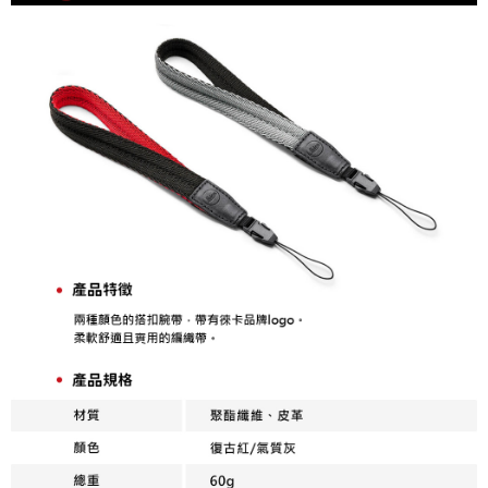
AFTEE先享後付
相關說明
【關於「AFTEE先享後付」】
ATM付款
AFTEE先享後付是「在收到商品之後才付款」的支付方式。 讓您購物簡單
便利好安心！
１．簡單：不需註冊會員、不需綁卡、不需儲值。
運送方式
２．便利：只要手機號碼，簡訊認證，即可結帳。
３．安心：先確認商品／服務後，再付款。
全家取貨付款
每筆NT$60，滿NT$399(含以上)免運費
【「AFTEE先享後付」結帳流程】
１．於結帳方式選擇「AFTEE先享後付」後，將跳轉至「AFTEE先享後付」
萊爾富取貨付款
結帳頁面，進行簡訊認證並確認金額後，即可完成結帳。
２．訂單成立數日內，您將收到繳費通知簡訊。
每筆NT$60，滿NT$399(含以上)免運費
３．收到繳費通知簡訊後14天內，點擊此簡訊中的連結，可透過四大超商／
ATM／網路銀行／等多元方式進行付款，方視為交易完成。
7-11取貨付款
※ 請注意：結帳手續完成當下不需立刻繳費，但若您需要取消訂單，請聯絡
每筆NT$60，滿NT$399(含以上)免運費
購買商品的店家。未經商家同意取消之訂單仍視為有效，需透過AFTEE先享
後付繳納相關費用。
宅配
※ 交易是否成功請以「AFTEE先享後付 」之結帳頁面顯示為準，若有關於
是否繳費成功／繳費後需取消欲退款等相關疑問，請聯繫「AFTEE先享後付
每筆NT$75，滿NT$399(含以上)免運費
客戶支援中心」
https://netprotections.freshdesk.com/support/home
付款後門市自取
【注意事項】
１．透過由恩沛科技股份有限公司提供之「AFTEE先享後付」服務完成之交
免運費