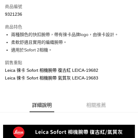
商品編號
信用卡分期付款
9321236
3 期 0 利率 每期
NT$600
21家銀行
商品特色
6 期 0 利率 每期
NT$300
21家銀行
合作金庫商業銀行
第一商業銀行
兩種顏色的快扣腕帶，帶有徠卡品牌logo，由徠卡設計。
華南商業銀行
彰化商業銀行
12 期 0 利率 每期
NT$150
21家銀行
合作金庫商業銀行
第一商業銀行
柔軟舒適且實用的編織腕帶。
上海商業儲蓄銀行
台北富邦商業銀行
華南商業銀行
彰化商業銀行
合作金庫商業銀行
第一商業銀行
超商取貨付款
國泰世華商業銀行
兆豐國際商業銀行
適用於Sofort 2相機。
上海商業儲蓄銀行
台北富邦商業銀行
華南商業銀行
彰化商業銀行
臺灣中小企業銀行
台中商業銀行
國泰世華商業銀行
兆豐國際商業銀行
LINE Pay
上海商業儲蓄銀行
台北富邦商業銀行
銷售重點
匯豐（台灣）商業銀行
華泰商業銀行
臺灣中小企業銀行
台中商業銀行
國泰世華商業銀行
兆豐國際商業銀行
聯邦商業銀行
遠東國際商業銀行
Leica 徠卡 Sofort 相機腕帶 復古紅 LEICA-19682
匯豐（台灣）商業銀行
華泰商業銀行
Apple Pay
臺灣中小企業銀行
台中商業銀行
元大商業銀行
永豐商業銀行
Leica 徠卡 Sofort 相機腕帶 氣質灰 LEICA-19683
聯邦商業銀行
遠東國際商業銀行
匯豐（台灣）商業銀行
華泰商業銀行
玉山商業銀行
星展（台灣）商業銀行
街口支付
元大商業銀行
永豐商業銀行
聯邦商業銀行
遠東國際商業銀行
台新國際商業銀行
中國信託商業銀行
玉山商業銀行
星展（台灣）商業銀行
元大商業銀行
永豐商業銀行
台灣樂天信用卡公司
悠遊付
台新國際商業銀行
中國信託商業銀行
玉山商業銀行
星展（台灣）商業銀行
台灣樂天信用卡公司
詳細說明
相關推薦
台新國際商業銀行
中國信託商業銀行
Google Pay
台灣樂天信用卡公司
全支付
全盈+PAY