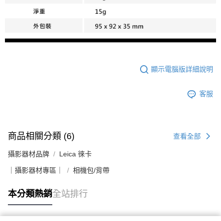
易，需依本服務之必要範圍內提供個人資料，並將交易相關給付款項請求債
權轉讓予恩沛科技股份有限公司。
２．關於個人資料處理事宜，請瀏覽以下網址：
https://aftee.tw/terms/#terms3
３．未成年的使用者請事先徵得法定代理人或監護人之同意方可使用
「AFTEE先享後付」，若未經同意申辦者引起之損失，本公司不負相關責
任。
４．使用「AFTEE先享後付」時，將依據個別帳號之用戶狀況，依本公司即
顯示電腦版詳細說明
時審查核予不同之上限額度；若仍有額度不足之情形，本公司將視審查結果
請求用戶進行身份認證。
５．嚴禁一人註冊多個帳號或使用他人資訊註冊。若發現惡意使用之情形，
客服
恩沛科技股份有限公司將有權停止該用戶之使用額度並採取法律行動。
商品相關分類 (6)
查看全部
攝影器材品牌
Leica 徠卡
｜攝影器材專區｜
相機包/背帶
本分類熱銷
全站排行