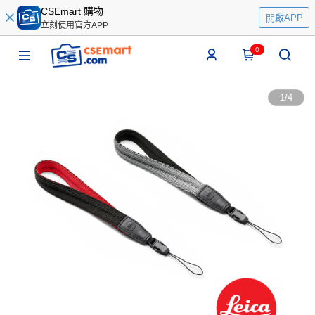
CSEmart 購物
開啟APP
立刻使用官方APP
0
1
/
4