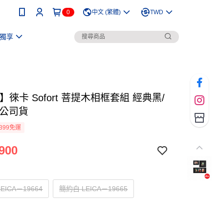
0
中文 (繁體)
TWD
獨享
ca】徠卡 Sofort 菩提木相框套組 經典黑/
 公司貨
399免運
900
EICA－19664
簡約白 LEICA－19665