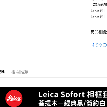
國泰世
LINE Pay
上海商
匯豐（
【規格選
臺灣中
國泰世
聯邦商
Leica 徠
匯豐（
Apple Pay
臺灣中
元大商
聯邦商
Leica 徠
匯豐（
玉山商
街口支付
元大商
聯邦商
台新國
玉山商
元大商
台灣樂
悠遊付
台新國
商品相關分
玉山商
台灣樂
台新國
Google Pa
攝影器材
台灣樂
分享
全支付
｜主機鏡
全盈+PAY
Leica 旗
AFTEE先
Leica 旗
相關說明
說明
相關推薦
【關於「A
ATM付款
AFTEE
便利好安
１．簡單
２．便利
運送方式
３．安心
全家取貨
【「AFT