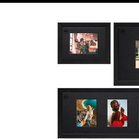
每筆NT$6
１．於結帳
付」結帳
萊爾富取
２．訂單
３．收到繳
每筆NT$6
／ATM／
※ 請注意
7-11取貨
絡購買商品
先享後付
每筆NT$6
※ 交易是
是否繳費成
宅配
付客戶支
每筆NT$7
【注意事
付款後門
１．透過由
交易，需
免運費
求債權轉
２．關於
https://aft
３．未成
「AFTE
任。
４．使用「
即時審查
結果請求
５．嚴禁