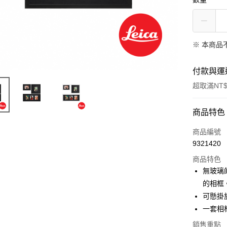
※ 本商品
付款與運
超取滿NT$
付款方式
商品特色
信用卡一
商品編號
9321420
信用卡分
商品特色
3 期 
無玻璃
6 期 
合作金
的相框
華南商
12 期
可懸掛
合作金
上海商
華南商
一套相
合作金
超商取貨
國泰世
上海商
華南商
銷售重點
臺灣中