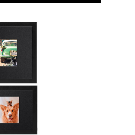
0，滿NT$399(含以上)免運費
方式選擇「AFTEE先享後付」後，將跳轉至「AFTEE先享後
頁面，進行簡訊認證並確認金額後，即可完成結帳。
貨付款
成立數日內，您將收到繳費通知簡訊。
費通知簡訊後14天內，點擊此簡訊中的連結，可透過四大超商
0，滿NT$399(含以上)免運費
網路銀行／等多元方式進行付款，方視為交易完成。
：結帳手續完成當下不需立刻繳費，但若您需要取消訂單，請聯
付款
的店家。未經商家同意取消之訂單仍視為有效，需透過AFTEE
繳納相關費用。
0，滿NT$399(含以上)免運費
否成功請以「AFTEE先享後付 」之結帳頁面顯示為準，若有關於
功／繳費後需取消欲退款等相關疑問，請聯繫「AFTEE先享後
援中心」
https://netprotections.freshdesk.com/support/home
5，滿NT$399(含以上)免運費
項】
市自取
恩沛科技股份有限公司提供之「AFTEE先享後付」服務完成之
依本服務之必要範圍內提供個人資料，並將交易相關給付款項請
讓予恩沛科技股份有限公司。
個人資料處理事宜，請瀏覽以下網址：
ee.tw/terms/#terms3
年的使用者請事先徵得法定代理人或監護人之同意方可使用
E先享後付」，若未經同意申辦者引起之損失，本公司不負相關責
AFTEE先享後付」時，將依據個別帳號之用戶狀況，依本公司
核予不同之上限額度；若仍有額度不足之情形，本公司將視審查
用戶進行身份認證。
一人註冊多個帳號或使用他人資訊註冊。若發現惡意使用之情