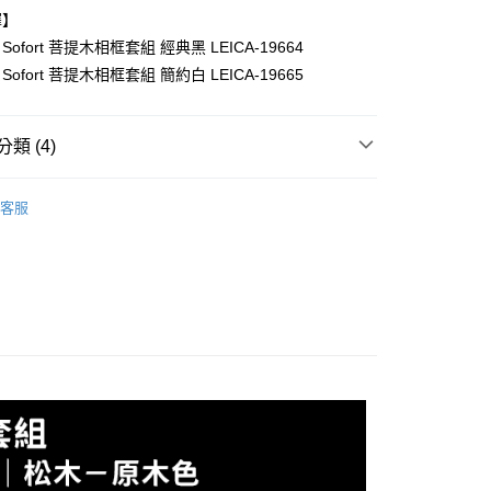
華商業銀行
兆豐國際商業銀行
業儲蓄銀行
台北富邦商業銀行
台灣）商業銀行
華泰商業銀行
擇】
小企業銀行
台中商業銀行
華商業銀行
兆豐國際商業銀行
業銀行
遠東國際商業銀行
卡 Sofort 菩提木相框套組 經典黑 LEICA-19664
台灣）商業銀行
華泰商業銀行
小企業銀行
台中商業銀行
業銀行
永豐商業銀行
業銀行
遠東國際商業銀行
卡 Sofort 菩提木相框套組 簡約白 LEICA-19665
台灣）商業銀行
華泰商業銀行
業銀行
星展（台灣）商業銀行
業銀行
永豐商業銀行
業銀行
遠東國際商業銀行
際商業銀行
中國信託商業銀行
業銀行
星展（台灣）商業銀行
業銀行
永豐商業銀行
天信用卡公司
際商業銀行
中國信託商業銀行
類 (4)
業銀行
星展（台灣）商業銀行
天信用卡公司
際商業銀行
中國信託商業銀行
y
品牌
Leica 徠卡
天信用卡公司
客服
頭專區｜
Leica 配件
艦館
原廠配件
享後付
艦館
徠卡Sofort 2
FTEE先享後付」】
先享後付是「在收到商品之後才付款」的支付方式。 讓您購物簡單
心！
：不需註冊會員、不需綁卡、不需儲值。
：只要手機號碼，簡訊認證，即可結帳。
：先確認商品／服務後，再付款。
付款
EE先享後付」結帳流程】