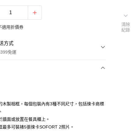
清除
不適用折價券
紀錄
送方式
399免運
次付款
期付款
0 利率 每期
NT$633
21家銀行
的木製相框，每個包裝內有3種不同尺寸，包括徠卡商標
0 利率 每期
NT$316
21家銀行
庫商業銀行
第一商業銀行
。
業銀行
彰化商業銀行
 0 利率 每期
NT$158
21家銀行
於牆面或放置在餐具櫃上。
庫商業銀行
第一商業銀行
業儲蓄銀行
台北富邦商業銀行
業銀行
彰化商業銀行
框最多可裝裱5張徠卡SOFORT 2照片。
庫商業銀行
第一商業銀行
付款
華商業銀行
兆豐國際商業銀行
業儲蓄銀行
台北富邦商業銀行
業銀行
彰化商業銀行
小企業銀行
台中商業銀行