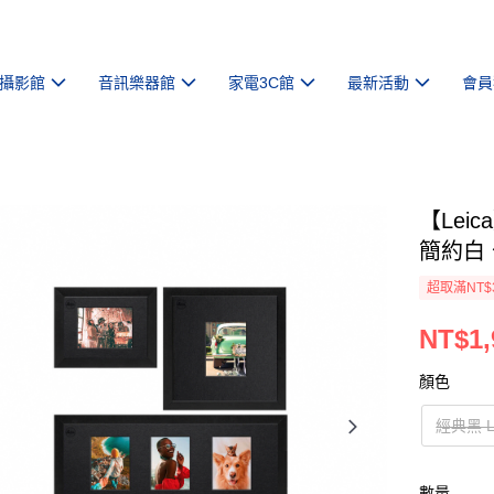
攝影館
音訊樂器館
家電3C館
最新活動
會員
【Lei
簡約白
超取滿NT$
NT$1,
顏色
經典黑 L
數量