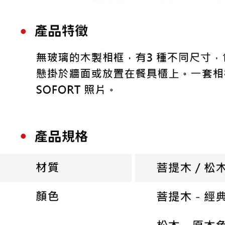
形，恩沛
動。