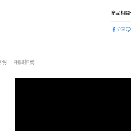
聯邦商
匯豐（
街口支付
臺灣中
元大商
聯邦商
匯豐（
商品相關分
玉山商
悠遊付
元大商
聯邦商
台新國
玉山商
元大商
攝影器材
台灣樂
Google Pa
台新國
分享
玉山商
台灣樂
｜攝影器
台新國
全支付
台灣樂
全盈+PAY
AFTEE先
說明
相關推薦
相關說明
【關於「A
ATM付款
AFTEE
便利好安
１．簡單
２．便利
運送方式
３．安心
宅配
【「AFT
每筆NT$7
１．於結帳
付」結帳
付款後門
２．訂單
３．收到繳