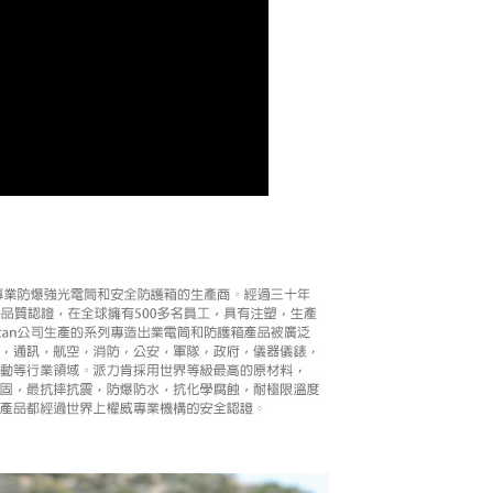
網路銀行／等多元方式進行付款，方視為交易完成。
：結帳手續完成當下不需立刻繳費，但若您需要取消訂單，請聯
的店家。未經商家同意取消之訂單仍視為有效，需透過AFTEE
繳納相關費用。
否成功請以「AFTEE先享後付 」之結帳頁面顯示為準，若有關於
功／繳費後需取消欲退款等相關疑問，請聯繫「AFTEE先享後
援中心」
https://netprotections.freshdesk.com/support/home
項】
恩沛科技股份有限公司提供之「AFTEE先享後付」服務完成之
依本服務之必要範圍內提供個人資料，並將交易相關給付款項請
讓予恩沛科技股份有限公司。
個人資料處理事宜，請瀏覽以下網址：
ee.tw/terms/#terms3
年的使用者請事先徵得法定代理人或監護人之同意方可使用
E先享後付」，若未經同意申辦者引起之損失，本公司不負相關責
AFTEE先享後付」時，將依據個別帳號之用戶狀況，依本公司
核予不同之上限額度；若仍有額度不足之情形，本公司將視審查
用戶進行身份認證。
一人註冊多個帳號或使用他人資訊註冊。若發現惡意使用之情
科技股份有限公司將有權停止該用戶之使用額度並採取法律行