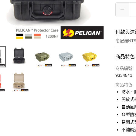
付款與運
宅配滿NT$
付款方式
商品特色
信用卡一
商品編號
9334541
信用卡分
商品特色
3 期 
防水、
6 期 
合作金
開放式
華南商
12 期
自動氣
合作金
上海商
華南商
Ｏ型防
合作金
LINE Pay
國泰世
上海商
易開式
華南商
臺灣中
國泰世
Apple Pay
上海商
不鏽鋼
匯豐（
臺灣中
國泰世