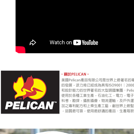
免運費
／ATM／
※ 請注意
絡購買商品
先享後付
※ 交易是
是否繳費成
付客戶支
【注意事
１．透過由
交易，需
求債權轉
２．關於
https://aft
３．未成
「AFTE
任。
４．使用「
即時審查
結果請求
５．嚴禁
形，恩沛
動。