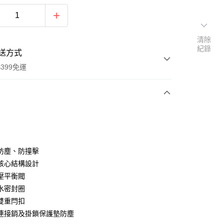
清除
紀錄
送方式
399免運
次付款
期付款
0 利率 每期
NT$866
21家銀行
防塵、防撞擊
0 利率 每期
NT$433
21家銀行
庫商業銀行
第一商業銀行
核心結構設計
業銀行
彰化商業銀行
 0 利率 每期
NT$216
21家銀行
壓平衡閥
庫商業銀行
第一商業銀行
業儲蓄銀行
台北富邦商業銀行
業銀行
彰化商業銀行
水密封圈
庫商業銀行
第一商業銀行
華商業銀行
兆豐國際商業銀行
業儲蓄銀行
台北富邦商業銀行
雙重閂扣
業銀行
彰化商業銀行
小企業銀行
台中商業銀行
華商業銀行
兆豐國際商業銀行
業儲蓄銀行
台北富邦商業銀行
連接銷及掛鎖保護墊防塵
台灣）商業銀行
華泰商業銀行
小企業銀行
台中商業銀行
華商業銀行
兆豐國際商業銀行