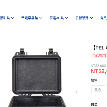
攝影館
音訊樂器館
家電3C館
最新活動
會員
【PEL
宅配滿NT$
NT$2,680
NT$2,
顏色
黑色
數量