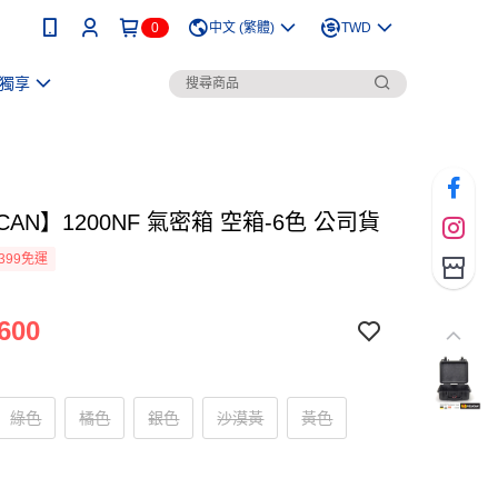
0
中文 (繁體)
TWD
獨享
ICAN】1200NF 氣密箱 空箱-6色 公司貨
399免運
600
綠色
橘色
銀色
沙漠黃
黃色