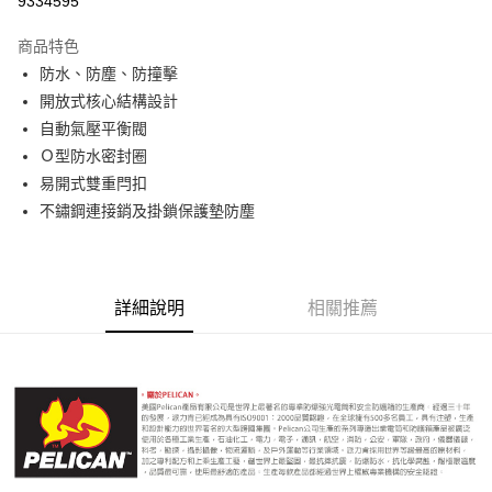
9334595
3 期 0 利率 每期
NT$706
21家銀行
商品特色
6 期 0 利率 每期
NT$353
21家銀行
合作金庫商業銀行
第一商業銀行
防水、防塵、防撞擊
華南商業銀行
彰化商業銀行
12 期 0 利率 每期
NT$176
21家銀行
合作金庫商業銀行
第一商業銀行
開放式核心結構設計
上海商業儲蓄銀行
台北富邦商業銀行
華南商業銀行
彰化商業銀行
合作金庫商業銀行
第一商業銀行
LINE Pay
國泰世華商業銀行
兆豐國際商業銀行
自動氣壓平衡閥
上海商業儲蓄銀行
台北富邦商業銀行
華南商業銀行
彰化商業銀行
臺灣中小企業銀行
台中商業銀行
Ｏ型防水密封圈
國泰世華商業銀行
兆豐國際商業銀行
Apple Pay
上海商業儲蓄銀行
台北富邦商業銀行
匯豐（台灣）商業銀行
華泰商業銀行
臺灣中小企業銀行
台中商業銀行
易開式雙重閂扣
國泰世華商業銀行
兆豐國際商業銀行
聯邦商業銀行
遠東國際商業銀行
匯豐（台灣）商業銀行
華泰商業銀行
街口支付
不鏽鋼連接銷及掛鎖保護墊防塵
臺灣中小企業銀行
台中商業銀行
元大商業銀行
永豐商業銀行
聯邦商業銀行
遠東國際商業銀行
匯豐（台灣）商業銀行
華泰商業銀行
玉山商業銀行
星展（台灣）商業銀行
悠遊付
元大商業銀行
永豐商業銀行
聯邦商業銀行
遠東國際商業銀行
台新國際商業銀行
中國信託商業銀行
玉山商業銀行
星展（台灣）商業銀行
元大商業銀行
永豐商業銀行
台灣樂天信用卡公司
Google Pay
台新國際商業銀行
中國信託商業銀行
玉山商業銀行
星展（台灣）商業銀行
詳細說明
相關推薦
台灣樂天信用卡公司
台新國際商業銀行
中國信託商業銀行
全支付
台灣樂天信用卡公司
全盈+PAY
AFTEE先享後付
相關說明
【關於「AFTEE先享後付」】
ATM付款
AFTEE先享後付是「在收到商品之後才付款」的支付方式。 讓您購物簡單