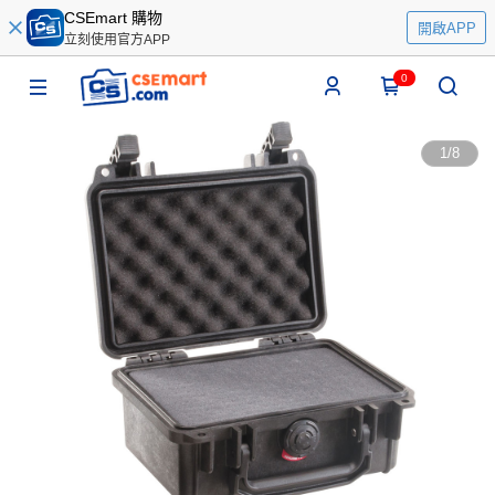
CSEmart 購物
開啟APP
立刻使用官方APP
0
1
/
8