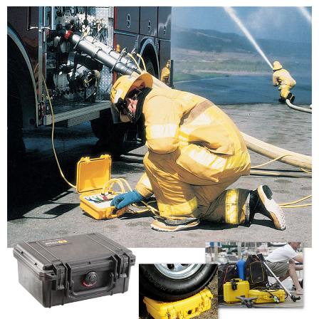
便利好安心！
１．簡單：不需註冊會員、不需綁卡、不需儲值。
運送方式
２．便利：只要手機號碼，簡訊認證，即可結帳。
３．安心：先確認商品／服務後，再付款。
宅配
每筆NT$75，滿NT$399(含以上)免運費
【「AFTEE先享後付」結帳流程】
１．於結帳方式選擇「AFTEE先享後付」後，將跳轉至「AFTEE先享後付」
付款後門市自取
結帳頁面，進行簡訊認證並確認金額後，即可完成結帳。
２．訂單成立數日內，您將收到繳費通知簡訊。
免運費
３．收到繳費通知簡訊後14天內，點擊此簡訊中的連結，可透過四大超商／
ATM／網路銀行／等多元方式進行付款，方視為交易完成。
※ 請注意：結帳手續完成當下不需立刻繳費，但若您需要取消訂單，請聯絡
購買商品的店家。未經商家同意取消之訂單仍視為有效，需透過AFTEE先享
後付繳納相關費用。
※ 交易是否成功請以「AFTEE先享後付 」之結帳頁面顯示為準，若有關於
是否繳費成功／繳費後需取消欲退款等相關疑問，請聯繫「AFTEE先享後付
客戶支援中心」
https://netprotections.freshdesk.com/support/home
【注意事項】
１．透過由恩沛科技股份有限公司提供之「AFTEE先享後付」服務完成之交
易，需依本服務之必要範圍內提供個人資料，並將交易相關給付款項請求債
權轉讓予恩沛科技股份有限公司。
２．關於個人資料處理事宜，請瀏覽以下網址：
https://aftee.tw/terms/#terms3
３．未成年的使用者請事先徵得法定代理人或監護人之同意方可使用