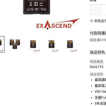
※ 本商品
付款與運
超取滿NT$
付款方式
商品特色
信用卡一
商品編號
9341773
信用卡分
商品特色
3 期 
最高讀取
6 期 
合作金
最高寫入
華南商
12 期
V30 Vi
合作金
上海商
華南商
支援Ful
合作金
超商取貨
國泰世
上海商
5年全
華南商
臺灣中