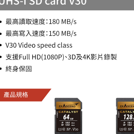
形，恩沛
動。