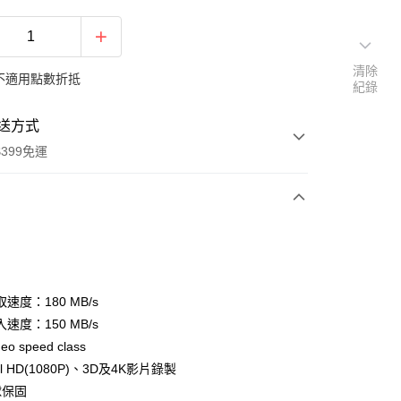
清除
不適用點數折抵
紀錄
送方式
399免運
次付款
期付款
0 利率 每期
NT$163
21家銀行
速度：180 MB/s
0 利率 每期
NT$81
21家銀行
庫商業銀行
第一商業銀行
速度：150 MB/s
業銀行
彰化商業銀行
 0 利率 每期
NT$40
21家銀行
deo speed class
庫商業銀行
第一商業銀行
業儲蓄銀行
台北富邦商業銀行
業銀行
彰化商業銀行
l HD(1080P)、3D及4K影片錄製
庫商業銀行
第一商業銀行
付款
華商業銀行
兆豐國際商業銀行
業儲蓄銀行
台北富邦商業銀行
球保固
業銀行
彰化商業銀行
小企業銀行
台中商業銀行