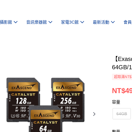
攝影館
音訊樂器館
家電3C館
最新活動
會員
【Exas
64GB/
超取滿NT$
NT$49
容量
64GB
數量