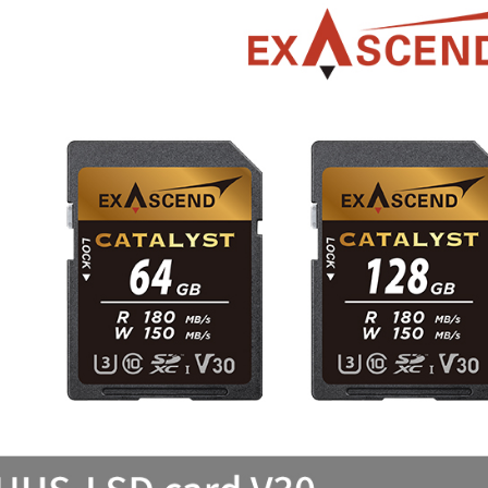
每筆NT$6
１．於結帳
付」結帳
萊爾富取
２．訂單
３．收到繳
每筆NT$6
／ATM／
※ 請注意
7-11取貨
絡購買商品
先享後付
每筆NT$6
※ 交易是
是否繳費成
宅配
付客戶支
每筆NT$7
【注意事
付款後門
１．透過由
交易，需
免運費
求債權轉
２．關於
https://aft
３．未成
「AFTE
任。
４．使用「
即時審查
結果請求
５．嚴禁