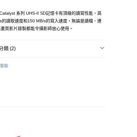
華商業銀行
兆豐國際商業銀行
業儲蓄銀行
台北富邦商業銀行
台灣）商業銀行
華泰商業銀行
小企業銀行
台中商業銀行
華商業銀行
兆豐國際商業銀行
業銀行
遠東國際商業銀行
d Catalyst 系列 UHS-II SD記憶卡有頂級的讀寫性能，高
台灣）商業銀行
華泰商業銀行
小企業銀行
台中商業銀行
業銀行
永豐商業銀行
業銀行
遠東國際商業銀行
B/s的讀取速度和150 MB/s的寫入速度，無論是讀檔、連
台灣）商業銀行
華泰商業銀行
業銀行
星展（台灣）商業銀行
業銀行
永豐商業銀行
高畫質影片錄製都能令攝影師放心使用。
業銀行
遠東國際商業銀行
際商業銀行
中國信託商業銀行
業銀行
星展（台灣）商業銀行
業銀行
永豐商業銀行
天信用卡公司
際商業銀行
中國信託商業銀行
業銀行
星展（台灣）商業銀行
天信用卡公司
類 (2)
際商業銀行
中國信託商業銀行
y
天信用卡公司
品牌
Exascend
客服
材專區｜
讀卡機/硬碟/記憶卡
享後付
FTEE先享後付」】
先享後付是「在收到商品之後才付款」的支付方式。 讓您購物簡單
心！
：不需註冊會員、不需綁卡、不需儲值。
：只要手機號碼，簡訊認證，即可結帳。
：先確認商品／服務後，再付款。
付款
EE先享後付」結帳流程】