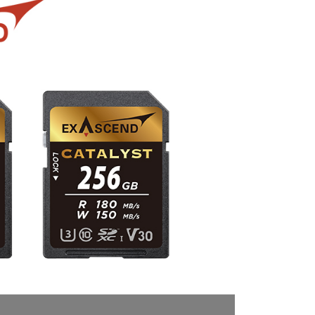
0，滿NT$399(含以上)免運費
方式選擇「AFTEE先享後付」後，將跳轉至「AFTEE先享後
頁面，進行簡訊認證並確認金額後，即可完成結帳。
貨付款
成立數日內，您將收到繳費通知簡訊。
費通知簡訊後14天內，點擊此簡訊中的連結，可透過四大超商
0，滿NT$399(含以上)免運費
網路銀行／等多元方式進行付款，方視為交易完成。
：結帳手續完成當下不需立刻繳費，但若您需要取消訂單，請聯
付款
的店家。未經商家同意取消之訂單仍視為有效，需透過AFTEE
繳納相關費用。
0，滿NT$399(含以上)免運費
否成功請以「AFTEE先享後付 」之結帳頁面顯示為準，若有關於
功／繳費後需取消欲退款等相關疑問，請聯繫「AFTEE先享後
援中心」
https://netprotections.freshdesk.com/support/home
5，滿NT$399(含以上)免運費
項】
市自取
恩沛科技股份有限公司提供之「AFTEE先享後付」服務完成之
依本服務之必要範圍內提供個人資料，並將交易相關給付款項請
讓予恩沛科技股份有限公司。
個人資料處理事宜，請瀏覽以下網址：
ee.tw/terms/#terms3
年的使用者請事先徵得法定代理人或監護人之同意方可使用
E先享後付」，若未經同意申辦者引起之損失，本公司不負相關責
AFTEE先享後付」時，將依據個別帳號之用戶狀況，依本公司
核予不同之上限額度；若仍有額度不足之情形，本公司將視審查
用戶進行身份認證。
一人註冊多個帳號或使用他人資訊註冊。若發現惡意使用之情