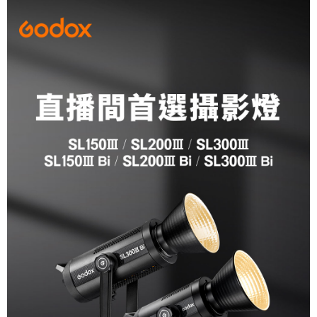
便利好安心！
１．簡單：不需註冊會員、不需綁卡、不需儲值。
運送方式
２．便利：只要手機號碼，簡訊認證，即可結帳。
３．安心：先確認商品／服務後，再付款。
宅配
每筆NT$75，滿NT$399(含以上)免運費
【「AFTEE先享後付」結帳流程】
１．於結帳方式選擇「AFTEE先享後付」後，將跳轉至「AFTEE先享後付」
付款後門市自取
結帳頁面，進行簡訊認證並確認金額後，即可完成結帳。
２．訂單成立數日內，您將收到繳費通知簡訊。
免運費
３．收到繳費通知簡訊後14天內，點擊此簡訊中的連結，可透過四大超商／
ATM／網路銀行／等多元方式進行付款，方視為交易完成。
※ 請注意：結帳手續完成當下不需立刻繳費，但若您需要取消訂單，請聯絡
購買商品的店家。未經商家同意取消之訂單仍視為有效，需透過AFTEE先享
後付繳納相關費用。
※ 交易是否成功請以「AFTEE先享後付 」之結帳頁面顯示為準，若有關於
是否繳費成功／繳費後需取消欲退款等相關疑問，請聯繫「AFTEE先享後付
客戶支援中心」
https://netprotections.freshdesk.com/support/home
【注意事項】
１．透過由恩沛科技股份有限公司提供之「AFTEE先享後付」服務完成之交
易，需依本服務之必要範圍內提供個人資料，並將交易相關給付款項請求債
權轉讓予恩沛科技股份有限公司。
２．關於個人資料處理事宜，請瀏覽以下網址：
https://aftee.tw/terms/#terms3
３．未成年的使用者請事先徵得法定代理人或監護人之同意方可使用