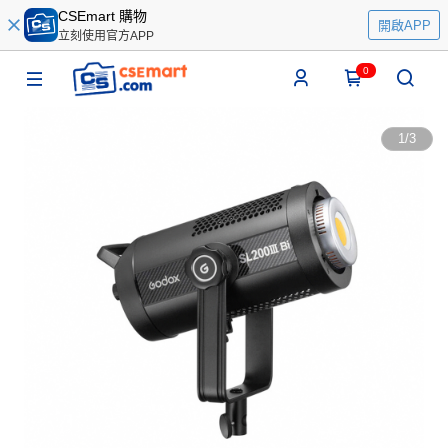
CSEmart 購物
開啟APP
立刻使用官方APP
0
1
/
3