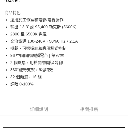
9343952
3 期 0 利率 每期
NT$3,830
21家銀行
商品特色
6 期 0 利率 每期
NT$1,915
21家銀行
合作金庫商業銀行
第一商業銀行
適用於工作室和電影/電視製作
華南商業銀行
彰化商業銀行
12 期 0 利率 每期
NT$957
21家銀行
合作金庫商業銀行
第一商業銀行
輸出：3.3' 處 95,400 勒克斯 (5600K)
上海商業儲蓄銀行
台北富邦商業銀行
華南商業銀行
彰化商業銀行
合作金庫商業銀行
第一商業銀行
LINE Pay
國泰世華商業銀行
兆豐國際商業銀行
2800 至 6500K 色溫
上海商業儲蓄銀行
台北富邦商業銀行
華南商業銀行
彰化商業銀行
臺灣中小企業銀行
台中商業銀行
交流電源 100-240V，50/60 Hz，2.1A
國泰世華商業銀行
兆豐國際商業銀行
Apple Pay
上海商業儲蓄銀行
台北富邦商業銀行
匯豐（台灣）商業銀行
華泰商業銀行
臺灣中小企業銀行
台中商業銀行
機載、可選遠端和應用程式控制
國泰世華商業銀行
兆豐國際商業銀行
聯邦商業銀行
遠東國際商業銀行
匯豐（台灣）商業銀行
華泰商業銀行
街口支付
96 中國國際廣播電台 | 第97章
臺灣中小企業銀行
台中商業銀行
元大商業銀行
永豐商業銀行
聯邦商業銀行
遠東國際商業銀行
匯豐（台灣）商業銀行
華泰商業銀行
2 個風扇，用於開/關靜音冷卻
玉山商業銀行
星展（台灣）商業銀行
悠遊付
元大商業銀行
永豐商業銀行
聯邦商業銀行
遠東國際商業銀行
360°旋轉支架，9種特效
台新國際商業銀行
中國信託商業銀行
玉山商業銀行
星展（台灣）商業銀行
元大商業銀行
永豐商業銀行
台灣樂天信用卡公司
Google Pay
32 個頻道，16 組
台新國際商業銀行
中國信託商業銀行
玉山商業銀行
星展（台灣）商業銀行
調暗 0-100%
台灣樂天信用卡公司
台新國際商業銀行
中國信託商業銀行
全支付
台灣樂天信用卡公司
全盈+PAY
AFTEE先享後付
詳細說明
相關推薦
相關說明
【關於「AFTEE先享後付」】
ATM付款
AFTEE先享後付是「在收到商品之後才付款」的支付方式。 讓您購物簡單