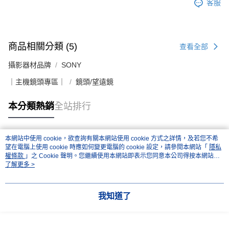
客服
商品相關分類 (5)
查看全部
攝影器材品牌
SONY
｜主機鏡頭專區｜
鏡頭/望遠鏡
本分類熱銷
全站排行
本網站中使用 cookie，欲查詢有關本網站使用 cookie 方式之詳情，及若您不希
熱門標籤
望在電腦上使用 cookie 時應如何變更電腦的 cookie 設定，請參閱本網站「
隱私
權條款
」之 Cookie 聲明。您繼續使用本網站即表示您同意本公司得按本網站使
用條款之 Cookie 聲明使用 cookie。
了解更多 >
我知道了