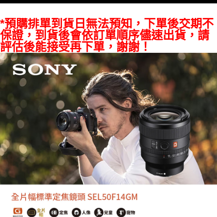
付款後門市自取
【注意事項】
１．透過由恩沛科技股份有限公司提供之「AFTEE先享後付」服務完成之交
免運費
*預購排單到貨日無法預知，下單後交期不
易，需依本服務之必要範圍內提供個人資料，並將交易相關給付款項請求債
保證，到貨後會依訂單順序儘速出貨，請
權轉讓予恩沛科技股份有限公司。
評估後能接受再下單，謝謝！
２．關於個人資料處理事宜，請瀏覽以下網址：
https://aftee.tw/terms/#terms3
３．未成年的使用者請事先徵得法定代理人或監護人之同意方可使用
「AFTEE先享後付」，若未經同意申辦者引起之損失，本公司不負相關責
任。
４．使用「AFTEE先享後付」時，將依據個別帳號之用戶狀況，依本公司即
時審查核予不同之上限額度；若仍有額度不足之情形，本公司將視審查結果
請求用戶進行身份認證。
５．嚴禁一人註冊多個帳號或使用他人資訊註冊。若發現惡意使用之情形，
恩沛科技股份有限公司將有權停止該用戶之使用額度並採取法律行動。