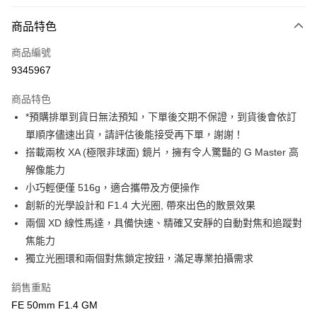
付款方式
商品特色
信用卡一次付款
商品編號
信用卡分期付款
9345967
3 期 0 利率 每期
NT$13,993
21家銀行
商品特色
6 期 0 利率 每期
NT$6,996
21家銀行
合作金庫商業銀行
第一商業銀行
*預購排單到貨日無法預知，下單後交期不保證，到貨後會依訂
華南商業銀行
彰化商業銀行
12 期 0 利率 每期
NT$3,498
21家銀行
合作金庫商業銀行
第一商業銀行
單順序儘速出貨，請評估後能接受再下單，謝謝！
上海商業儲蓄銀行
台北富邦商業銀行
華南商業銀行
彰化商業銀行
合作金庫商業銀行
第一商業銀行
超商取貨付款
國泰世華商業銀行
兆豐國際商業銀行
搭載兩枚 XA (極限非球面) 鏡片，擁有令人驚豔的 G Master 高
上海商業儲蓄銀行
台北富邦商業銀行
華南商業銀行
彰化商業銀行
臺灣中小企業銀行
台中商業銀行
解像能力
國泰世華商業銀行
兆豐國際商業銀行
LINE Pay
上海商業儲蓄銀行
台北富邦商業銀行
匯豐（台灣）商業銀行
華泰商業銀行
臺灣中小企業銀行
台中商業銀行
小巧輕便僅 516g，適合攜帶及方便操作
國泰世華商業銀行
兆豐國際商業銀行
聯邦商業銀行
遠東國際商業銀行
匯豐（台灣）商業銀行
華泰商業銀行
Apple Pay
創新的光學設計和 F1.4 大光圈, 帶來出色的散景效果
臺灣中小企業銀行
台中商業銀行
元大商業銀行
永豐商業銀行
聯邦商業銀行
遠東國際商業銀行
匯豐（台灣）商業銀行
華泰商業銀行
兩個 XD 線性馬達，具備快速、精確又安靜的自動對焦和追蹤對
玉山商業銀行
星展（台灣）商業銀行
街口支付
元大商業銀行
永豐商業銀行
聯邦商業銀行
遠東國際商業銀行
焦能力
台新國際商業銀行
中國信託商業銀行
玉山商業銀行
星展（台灣）商業銀行
元大商業銀行
永豐商業銀行
台灣樂天信用卡公司
悠遊付
獨立光圈環和兩個對焦鎖定按鈕，滿足專業拍攝需求
台新國際商業銀行
中國信託商業銀行
玉山商業銀行
星展（台灣）商業銀行
台灣樂天信用卡公司
台新國際商業銀行
中國信託商業銀行
Google Pay
銷售重點
台灣樂天信用卡公司
FE 50mm F1.4 GM
全支付