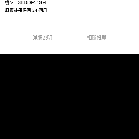
機型：SEL50F14GM
全盈+PAY
原廠註冊保固 24 個月
AFTEE先享後付
相關說明
【關於「AFTEE先享後付」】
詳細說明
相關推薦
ATM付款
AFTEE先享後付是「在收到商品之後才付款」的支付方式。 讓您購物簡單
便利好安心！
１．簡單：不需註冊會員、不需綁卡、不需儲值。
運送方式
２．便利：只要手機號碼，簡訊認證，即可結帳。
３．安心：先確認商品／服務後，再付款。
全家取貨付款
每筆NT$60，滿NT$399(含以上)免運費
【「AFTEE先享後付」結帳流程】
１．於結帳方式選擇「AFTEE先享後付」後，將跳轉至「AFTEE先享後付」
萊爾富取貨付款
結帳頁面，進行簡訊認證並確認金額後，即可完成結帳。
２．訂單成立數日內，您將收到繳費通知簡訊。
每筆NT$60，滿NT$399(含以上)免運費
３．收到繳費通知簡訊後14天內，點擊此簡訊中的連結，可透過四大超商／
ATM／網路銀行／等多元方式進行付款，方視為交易完成。
7-11取貨付款
※ 請注意：結帳手續完成當下不需立刻繳費，但若您需要取消訂單，請聯絡
每筆NT$60，滿NT$399(含以上)免運費
購買商品的店家。未經商家同意取消之訂單仍視為有效，需透過AFTEE先享
後付繳納相關費用。
宅配
※ 交易是否成功請以「AFTEE先享後付 」之結帳頁面顯示為準，若有關於
是否繳費成功／繳費後需取消欲退款等相關疑問，請聯繫「AFTEE先享後付
每筆NT$75，滿NT$399(含以上)免運費
客戶支援中心」
https://netprotections.freshdesk.com/support/home