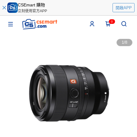
CSEmart 購物
開啟APP
立刻使用官方APP
0
1
/
8