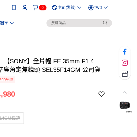
0
中文 (繁體)
TWD
獨享
【SONY】全片幅 FE 35mm F1.4
準廣角定焦鏡頭 SEL35F14GM 公司貨
399免運
,980
F14GM鏡頭