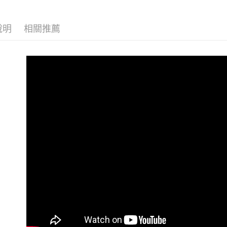
３．安心
🎁下單登
全家取貨
【「AFT
說明
相關推薦
SONY 旗
每筆NT$6
１．於結帳
付」結帳
萊爾富取
２．訂單
３．收到繳
每筆NT$6
／ATM／
※ 請注意
7-11取貨
絡購買商品
先享後付
每筆NT$6
※ 交易是
是否繳費成
宅配
付客戶支
每筆NT$7
【注意事
付款後門
１．透過由
交易，需
免運費
求債權轉
２．關於
https://aft
３．未成
「AFTE
任。
４．使用「