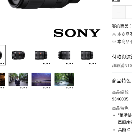
客約商品
※ 本商品
※ 本商品
付款與運
超取滿NT$
付款方式
商品特色
信用卡一
商品編號
9346005
信用卡分
商品特色
3 期 
*預購
6 期 
合作金
單順序
華南商
12 期
高階 G
合作金