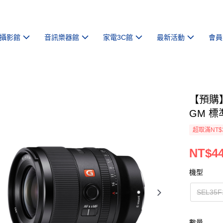
攝影館
音訊樂器館
家電3C館
最新活動
會員
【預購】
GM 標
超取滿NT$
NT$44
機型
SEL35
數量