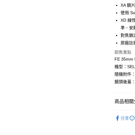
上海商
華南商
XA 
合作金
超商取貨
國泰世
上海商
使用 S
華南商
臺灣中
國泰世
LINE Pay
上海商
XD 
匯豐（
臺灣中
國泰世
聯邦商
準、安
匯豐（
Apple Pay
臺灣中
元大商
對焦鎖
聯邦商
匯豐（
玉山商
街口支付
元大商
原廠註冊
聯邦商
台新國
玉山商
元大商
銷售重點
台灣樂
悠遊付
台新國
玉山商
FE 35mm 
台灣樂
台新國
Google Pa
機型：SEL
台灣樂
隨機附件：遮
全支付
鏡頭後蓋：
全盈+PAY
AFTEE先
商品相關分
相關說明
【關於「A
攝影器材
ATM付款
AFTEE
分享
便利好安
｜主機鏡
１．簡單
２．便利
👍YouTu
運送方式