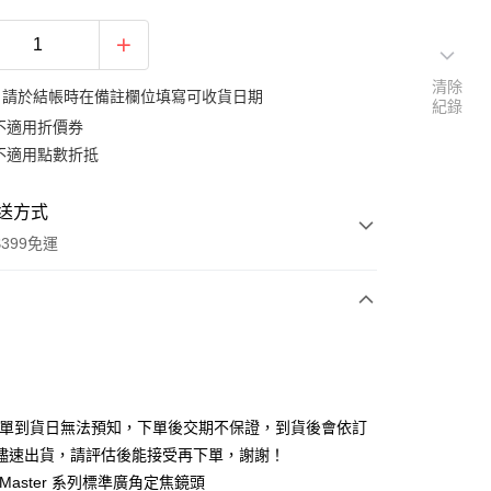
清除
：請於結帳時在備註欄位填寫可收貨日期
紀錄
不適用折價券
不適用點數折抵
送方式
399免運
次付款
期付款
0 利率 每期
NT$14,993
21家銀行
排單到貨日無法預知，下單後交期不保證，到貨後會依訂
0 利率 每期
NT$7,496
21家銀行
庫商業銀行
第一商業銀行
儘速出貨，請評估後能接受再下單，謝謝！
業銀行
彰化商業銀行
 0 利率 每期
NT$3,748
21家銀行
 Master 系列標準廣角定焦鏡頭
庫商業銀行
第一商業銀行