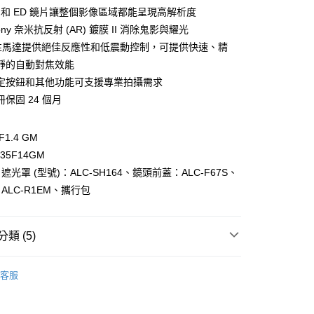
業儲蓄銀行
台北富邦商業銀行
業銀行
彰化商業銀行
鏡片和 ED 鏡片讓整個影像區域都能呈現高解析度
庫商業銀行
第一商業銀行
付款
華商業銀行
兆豐國際商業銀行
業儲蓄銀行
台北富邦商業銀行
ony 奈米抗反射 (AR) 鍍膜 II 消除鬼影與耀光
業銀行
彰化商業銀行
小企業銀行
台中商業銀行
華商業銀行
兆豐國際商業銀行
業儲蓄銀行
台北富邦商業銀行
線性馬達提供絕佳反應性和低震動控制，可提供快速、精
台灣）商業銀行
華泰商業銀行
小企業銀行
台中商業銀行
華商業銀行
兆豐國際商業銀行
業銀行
遠東國際商業銀行
靜的自動對焦效能
台灣）商業銀行
華泰商業銀行
小企業銀行
台中商業銀行
業銀行
永豐商業銀行
定按鈕和其他功能可支援專業拍攝需求
業銀行
遠東國際商業銀行
台灣）商業銀行
華泰商業銀行
業銀行
星展（台灣）商業銀行
業銀行
永豐商業銀行
保固 24 個月
業銀行
遠東國際商業銀行
際商業銀行
中國信託商業銀行
業銀行
星展（台灣）商業銀行
業銀行
永豐商業銀行
天信用卡公司
際商業銀行
中國信託商業銀行
業銀行
星展（台灣）商業銀行
F1.4 GM
天信用卡公司
際商業銀行
中國信託商業銀行
y
35F14GM
天信用卡公司
光罩 (型號)：ALC-SH164、鏡頭前蓋：ALC-F67S、
ALC-R1EM、攜行包
享後付
類 (5)
FTEE先享後付」】
品牌
SONY
先享後付是「在收到商品之後才付款」的支付方式。 讓您購物簡單
客服
心！
頭專區｜
鏡頭/望遠鏡
：不需註冊會員、不需綁卡、不需儲值。
：只要手機號碼，簡訊認證，即可結帳。
ber 推薦專區👍
相機/鏡頭/配件