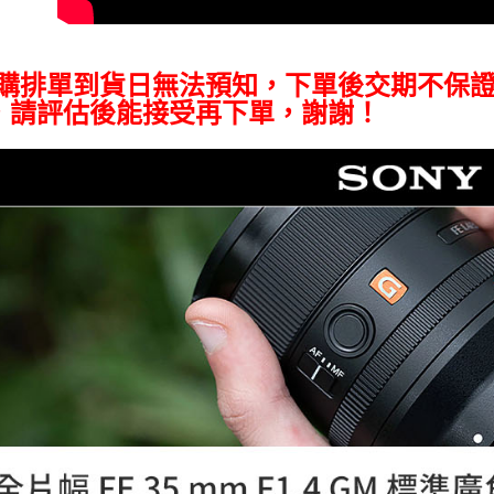
即時審查
結果請求
５．嚴禁
形，恩沛
預購排單到貨日無法預知，下單後交期不保
動。
，請評估後能接受再下單，謝謝！