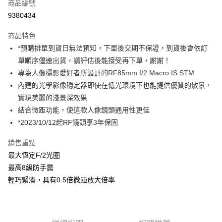
商品編號
信用卡分期付款
9380434
3 期 0 利率 每期
NT$6,300
21家銀行
商品特色
6 期 0 利率 每期
NT$3,150
21家銀行
合作金庫商業銀行
第一商業銀行
*預購排單到貨日無法預知，下單後交期不保證，到貨後會依訂
華南商業銀行
彰化商業銀行
12 期 0 利率 每期
NT$1,575
21家銀行
合作金庫商業銀行
第一商業銀行
單順序儘速出貨，請評估後能接受再下單，謝謝！
上海商業儲蓄銀行
台北富邦商業銀行
華南商業銀行
彰化商業銀行
合作金庫商業銀行
第一商業銀行
超商取貨付款
國泰世華商業銀行
兆豐國際商業銀行
專為人像攝影愛好者所設計的RF85mm f/2 Macro IS STM
上海商業儲蓄銀行
台北富邦商業銀行
華南商業銀行
彰化商業銀行
臺灣中小企業銀行
台中商業銀行
內建的光學影像穩定器即使在低光環境下也能提供優質的散景，
國泰世華商業銀行
兆豐國際商業銀行
LINE Pay
上海商業儲蓄銀行
台北富邦商業銀行
匯豐（台灣）商業銀行
華泰商業銀行
臺灣中小企業銀行
台中商業銀行
實現美麗的淺景深效果
國泰世華商業銀行
兆豐國際商業銀行
聯邦商業銀行
遠東國際商業銀行
匯豐（台灣）商業銀行
華泰商業銀行
Apple Pay
結合微距功能，使這款人像鏡頭通用性更佳
臺灣中小企業銀行
台中商業銀行
元大商業銀行
永豐商業銀行
聯邦商業銀行
遠東國際商業銀行
匯豐（台灣）商業銀行
華泰商業銀行
*2023/10/12起RF鏡頭享3年保固
玉山商業銀行
星展（台灣）商業銀行
街口支付
元大商業銀行
永豐商業銀行
聯邦商業銀行
遠東國際商業銀行
台新國際商業銀行
中國信託商業銀行
玉山商業銀行
星展（台灣）商業銀行
銷售重點
元大商業銀行
永豐商業銀行
台灣樂天信用卡公司
悠遊付
台新國際商業銀行
中國信託商業銀行
玉山商業銀行
星展（台灣）商業銀行
最大恆定F/2光圈
台灣樂天信用卡公司
台新國際商業銀行
中國信託商業銀行
Google Pay
最高8級防手震
台灣樂天信用卡公司
輕巧緊湊，具有0.5倍微距放大倍率
全支付
全盈+PAY
AFTEE先享後付