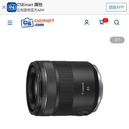
CSEmart 購物
開啟APP
立刻使用官方APP
0
1
/
7