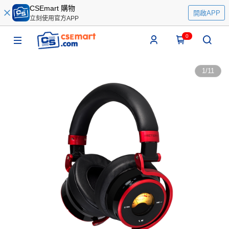
CSEmart 購物
開啟APP
立刻使用官方APP
0
1
/
11