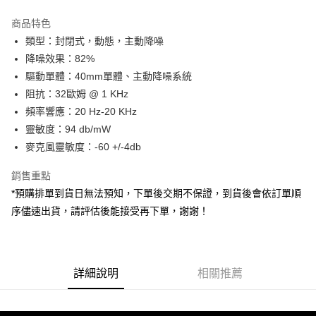
3 期 0 利率 每期
NT$2,996
21家銀行
商品特色
6 期 0 利率 每期
NT$1,498
21家銀行
合作金庫商業銀行
第一商業銀行
類型：封閉式，動態，主動降噪
華南商業銀行
彰化商業銀行
12 期 0 利率 每期
NT$749
21家銀行
合作金庫商業銀行
第一商業銀行
降噪效果：82%
上海商業儲蓄銀行
台北富邦商業銀行
華南商業銀行
彰化商業銀行
合作金庫商業銀行
第一商業銀行
超商取貨付款
國泰世華商業銀行
兆豐國際商業銀行
驅動單體：40mm單體、主動降噪系統
上海商業儲蓄銀行
台北富邦商業銀行
華南商業銀行
彰化商業銀行
臺灣中小企業銀行
台中商業銀行
阻抗：32歐姆 @ 1 KHz
國泰世華商業銀行
兆豐國際商業銀行
LINE Pay
上海商業儲蓄銀行
台北富邦商業銀行
匯豐（台灣）商業銀行
華泰商業銀行
臺灣中小企業銀行
台中商業銀行
頻率響應：20 Hz-20 KHz
國泰世華商業銀行
兆豐國際商業銀行
聯邦商業銀行
遠東國際商業銀行
匯豐（台灣）商業銀行
華泰商業銀行
Apple Pay
靈敏度：94 db/mW
臺灣中小企業銀行
台中商業銀行
元大商業銀行
永豐商業銀行
聯邦商業銀行
遠東國際商業銀行
匯豐（台灣）商業銀行
華泰商業銀行
麥克風靈敏度：-60 +/-4db
玉山商業銀行
星展（台灣）商業銀行
街口支付
元大商業銀行
永豐商業銀行
聯邦商業銀行
遠東國際商業銀行
台新國際商業銀行
中國信託商業銀行
玉山商業銀行
星展（台灣）商業銀行
銷售重點
元大商業銀行
永豐商業銀行
台灣樂天信用卡公司
悠遊付
台新國際商業銀行
中國信託商業銀行
玉山商業銀行
星展（台灣）商業銀行
*預購排單到貨日無法預知，下單後交期不保證，到貨後會依訂單順
台灣樂天信用卡公司
台新國際商業銀行
中國信託商業銀行
Google Pay
序儘速出貨，請評估後能接受再下單，謝謝！
台灣樂天信用卡公司
全支付
全盈+PAY
詳細說明
相關推薦
AFTEE先享後付
相關說明