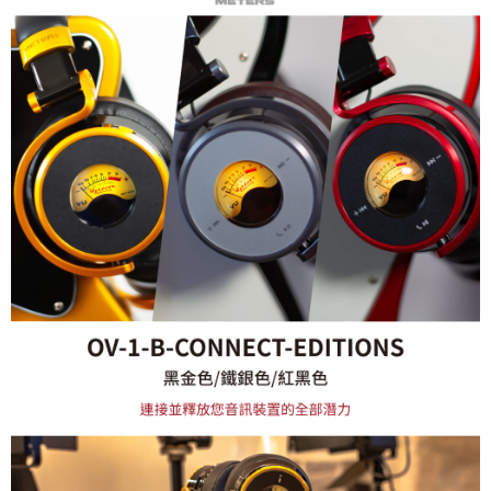
https://aftee.tw/terms/#terms3
３．未成年的使用者請事先徵得法定代理人或監護人之同意方可使用
「AFTEE先享後付」，若未經同意申辦者引起之損失，本公司不負相關責
任。
４．使用「AFTEE先享後付」時，將依據個別帳號之用戶狀況，依本公司即
時審查核予不同之上限額度；若仍有額度不足之情形，本公司將視審查結果
請求用戶進行身份認證。
５．嚴禁一人註冊多個帳號或使用他人資訊註冊。若發現惡意使用之情形，
恩沛科技股份有限公司將有權停止該用戶之使用額度並採取法律行動。