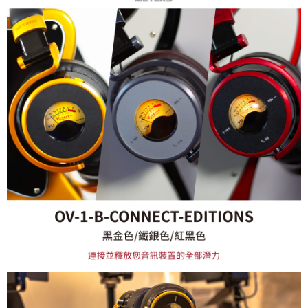
https://aftee.tw/terms/#terms3
３．未成年的使用者請事先徵得法定代理人或監護人之同意方可使用
「AFTEE先享後付」，若未經同意申辦者引起之損失，本公司不負相關責
任。
４．使用「AFTEE先享後付」時，將依據個別帳號之用戶狀況，依本公司即
時審查核予不同之上限額度；若仍有額度不足之情形，本公司將視審查結果
請求用戶進行身份認證。
５．嚴禁一人註冊多個帳號或使用他人資訊註冊。若發現惡意使用之情形，
恩沛科技股份有限公司將有權停止該用戶之使用額度並採取法律行動。