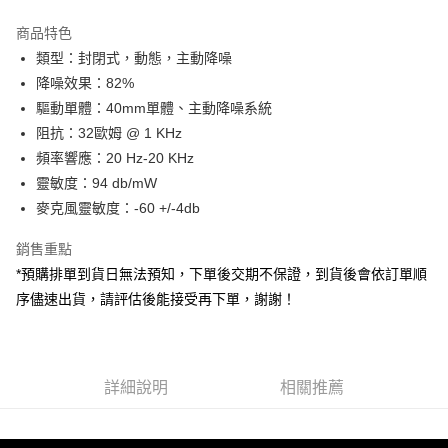
3 期 0 利率 每期
NT$2,996
21家銀行
商品特色
6 期 0 利率 每期
NT$1,498
21家銀行
合作金庫商業銀行
第一商業銀行
類型：封閉式，動態，主動降噪
華南商業銀行
彰化商業銀行
12 期 0 利率 每期
NT$749
21家銀行
合作金庫商業銀行
第一商業銀行
降噪效果：82%
上海商業儲蓄銀行
台北富邦商業銀行
華南商業銀行
彰化商業銀行
合作金庫商業銀行
第一商業銀行
超商取貨付款
國泰世華商業銀行
兆豐國際商業銀行
驅動單體：40mm單體、主動降噪系統
上海商業儲蓄銀行
台北富邦商業銀行
華南商業銀行
彰化商業銀行
臺灣中小企業銀行
台中商業銀行
阻抗：32歐姆 @ 1 KHz
國泰世華商業銀行
兆豐國際商業銀行
LINE Pay
上海商業儲蓄銀行
台北富邦商業銀行
匯豐（台灣）商業銀行
華泰商業銀行
臺灣中小企業銀行
台中商業銀行
頻率響應：20 Hz-20 KHz
國泰世華商業銀行
兆豐國際商業銀行
聯邦商業銀行
遠東國際商業銀行
匯豐（台灣）商業銀行
華泰商業銀行
Apple Pay
靈敏度：94 db/mW
臺灣中小企業銀行
台中商業銀行
元大商業銀行
永豐商業銀行
聯邦商業銀行
遠東國際商業銀行
匯豐（台灣）商業銀行
華泰商業銀行
麥克風靈敏度：-60 +/-4db
玉山商業銀行
星展（台灣）商業銀行
街口支付
元大商業銀行
永豐商業銀行
聯邦商業銀行
遠東國際商業銀行
台新國際商業銀行
中國信託商業銀行
玉山商業銀行
星展（台灣）商業銀行
銷售重點
元大商業銀行
永豐商業銀行
台灣樂天信用卡公司
悠遊付
台新國際商業銀行
中國信託商業銀行
玉山商業銀行
星展（台灣）商業銀行
*預購排單到貨日無法預知，下單後交期不保證，到貨後會依訂單順
台灣樂天信用卡公司
台新國際商業銀行
中國信託商業銀行
Google Pay
序儘速出貨，請評估後能接受再下單，謝謝！
台灣樂天信用卡公司
全支付
全盈+PAY
詳細說明
相關推薦
AFTEE先享後付
相關說明