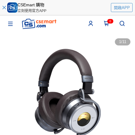
CSEmart 購物
開啟APP
立刻使用官方APP
0
1
/
11