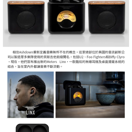
１．透過由恩沛科技股份有限公司提供之「AFTEE先享後付」服務完成之交
免運費
易，需依本服務之必要範圍內提供個人資料，並將交易相關給付款項請求債
權轉讓予恩沛科技股份有限公司。
２．關於個人資料處理事宜，請瀏覽以下網址：
https://aftee.tw/terms/#terms3
３．未成年的使用者請事先徵得法定代理人或監護人之同意方可使用
「AFTEE先享後付」，若未經同意申辦者引起之損失，本公司不負相關責
任。
４．使用「AFTEE先享後付」時，將依據個別帳號之用戶狀況，依本公司即
時審查核予不同之上限額度；若仍有額度不足之情形，本公司將視審查結果
請求用戶進行身份認證。
５．嚴禁一人註冊多個帳號或使用他人資訊註冊。若發現惡意使用之情形，
恩沛科技股份有限公司將有權停止該用戶之使用額度並採取法律行動。