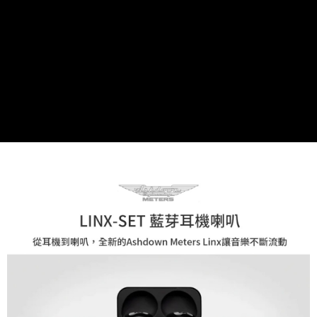
AFTEE先享後付
相關說明
【關於「AFTEE先享後付」】
ATM付款
AFTEE先享後付是「在收到商品之後才付款」的支付方式。 讓您購物簡單
便利好安心！
１．簡單：不需註冊會員、不需綁卡、不需儲值。
運送方式
２．便利：只要手機號碼，簡訊認證，即可結帳。
３．安心：先確認商品／服務後，再付款。
全家取貨付款
每筆NT$60，滿NT$399(含以上)免運費
【「AFTEE先享後付」結帳流程】
１．於結帳方式選擇「AFTEE先享後付」後，將跳轉至「AFTEE先享後付」
萊爾富取貨付款
結帳頁面，進行簡訊認證並確認金額後，即可完成結帳。
２．訂單成立數日內，您將收到繳費通知簡訊。
每筆NT$60，滿NT$399(含以上)免運費
３．收到繳費通知簡訊後14天內，點擊此簡訊中的連結，可透過四大超商／
ATM／網路銀行／等多元方式進行付款，方視為交易完成。
7-11取貨付款
※ 請注意：結帳手續完成當下不需立刻繳費，但若您需要取消訂單，請聯絡
每筆NT$60，滿NT$399(含以上)免運費
購買商品的店家。未經商家同意取消之訂單仍視為有效，需透過AFTEE先享
後付繳納相關費用。
宅配
※ 交易是否成功請以「AFTEE先享後付 」之結帳頁面顯示為準，若有關於
是否繳費成功／繳費後需取消欲退款等相關疑問，請聯繫「AFTEE先享後付
每筆NT$75，滿NT$399(含以上)免運費
客戶支援中心」
https://netprotections.freshdesk.com/support/home
付款後門市自取
【注意事項】