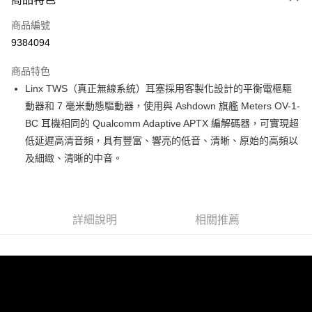
信用卡一次付款
商品編號
信用卡分期付款
9384094
3 期 0 利率 每期
NT$2,830
21家銀行
商品特色
6 期 0 利率 每期
NT$1,415
21家銀行
合作金庫商業銀行
第一商業銀行
Linx TWS（真正無線系統）耳塞採用客製化設計的平衡電樞驅
華南商業銀行
彰化商業銀行
12 期 0 利率 每期
NT$707
21家銀行
合作金庫商業銀行
第一商業銀行
動器和 7 毫米動態驅動器，使用與 Ashdown 旗艦 Meters OV-1-
上海商業儲蓄銀行
台北富邦商業銀行
華南商業銀行
彰化商業銀行
合作金庫商業銀行
第一商業銀行
超商取貨付款
國泰世華商業銀行
兆豐國際商業銀行
BC 耳機相同的 Qualcomm Adaptive APTX 編解碼器，可實現超
上海商業儲蓄銀行
台北富邦商業銀行
華南商業銀行
彰化商業銀行
臺灣中小企業銀行
台中商業銀行
低延遲高清音頻，具有豐富、響亮的低音、清晰、原始的高頻以
國泰世華商業銀行
兆豐國際商業銀行
LINE Pay
上海商業儲蓄銀行
台北富邦商業銀行
匯豐（台灣）商業銀行
華泰商業銀行
臺灣中小企業銀行
台中商業銀行
及細緻、清晰的中音。
國泰世華商業銀行
兆豐國際商業銀行
聯邦商業銀行
遠東國際商業銀行
匯豐（台灣）商業銀行
華泰商業銀行
Apple Pay
臺灣中小企業銀行
台中商業銀行
元大商業銀行
永豐商業銀行
聯邦商業銀行
遠東國際商業銀行
匯豐（台灣）商業銀行
華泰商業銀行
玉山商業銀行
星展（台灣）商業銀行
街口支付
元大商業銀行
永豐商業銀行
聯邦商業銀行
遠東國際商業銀行
台新國際商業銀行
中國信託商業銀行
玉山商業銀行
星展（台灣）商業銀行
詳細說明
相關推薦
元大商業銀行
永豐商業銀行
台灣樂天信用卡公司
悠遊付
台新國際商業銀行
中國信託商業銀行
玉山商業銀行
星展（台灣）商業銀行
台灣樂天信用卡公司
台新國際商業銀行
中國信託商業銀行
Google Pay
台灣樂天信用卡公司
全支付
全盈+PAY