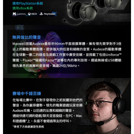
便利好安心！
１．簡單：不需註冊會員、不需綁卡、不需儲值。
運送方式
２．便利：只要手機號碼，簡訊認證，即可結帳。
３．安心：先確認商品／服務後，再付款。
全家取貨付款
每筆NT$60，滿NT$399(含以上)免運費
【「AFTEE先享後付」結帳流程】
１．於結帳方式選擇「AFTEE先享後付」後，將跳轉至「AFTEE先享後付」
萊爾富取貨付款
結帳頁面，進行簡訊認證並確認金額後，即可完成結帳。
２．訂單成立數日內，您將收到繳費通知簡訊。
每筆NT$60，滿NT$399(含以上)免運費
３．收到繳費通知簡訊後14天內，點擊此簡訊中的連結，可透過四大超商／
ATM／網路銀行／等多元方式進行付款，方視為交易完成。
7-11取貨付款
※ 請注意：結帳手續完成當下不需立刻繳費，但若您需要取消訂單，請聯絡
每筆NT$60，滿NT$399(含以上)免運費
購買商品的店家。未經商家同意取消之訂單仍視為有效，需透過AFTEE先享
後付繳納相關費用。
宅配
※ 交易是否成功請以「AFTEE先享後付 」之結帳頁面顯示為準，若有關於
是否繳費成功／繳費後需取消欲退款等相關疑問，請聯繫「AFTEE先享後付
每筆NT$75，滿NT$399(含以上)免運費
客戶支援中心」
https://netprotections.freshdesk.com/support/home
付款後門市自取
【注意事項】
１．透過由恩沛科技股份有限公司提供之「AFTEE先享後付」服務完成之交
免運費
易，需依本服務之必要範圍內提供個人資料，並將交易相關給付款項請求債
權轉讓予恩沛科技股份有限公司。
２．關於個人資料處理事宜，請瀏覽以下網址：
https://aftee.tw/terms/#terms3
３．未成年的使用者請事先徵得法定代理人或監護人之同意方可使用