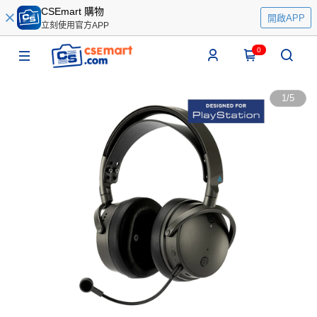
CSEmart 購物
開啟APP
立刻使用官方APP
0
1
/
5