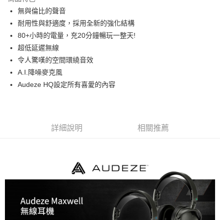
6 期 0 利率 每期
NT$1,800
21家銀行
合作金庫商業銀行
第一商業銀行
無與倫比的聲音
華南商業銀行
彰化商業銀行
12 期 0 利率 每期
NT$900
21家銀行
合作金庫商業銀行
第一商業銀行
耐用性與舒適度，採用全新的強化結構
上海商業儲蓄銀行
台北富邦商業銀行
華南商業銀行
彰化商業銀行
合作金庫商業銀行
第一商業銀行
超商取貨付款
國泰世華商業銀行
兆豐國際商業銀行
80+小時的電量，充20分鐘暢玩一整天!
上海商業儲蓄銀行
台北富邦商業銀行
華南商業銀行
彰化商業銀行
臺灣中小企業銀行
台中商業銀行
超低延遲無線
國泰世華商業銀行
兆豐國際商業銀行
LINE Pay
上海商業儲蓄銀行
台北富邦商業銀行
匯豐（台灣）商業銀行
華泰商業銀行
臺灣中小企業銀行
台中商業銀行
令人驚嘆的空間環繞音效
國泰世華商業銀行
兆豐國際商業銀行
聯邦商業銀行
遠東國際商業銀行
匯豐（台灣）商業銀行
華泰商業銀行
Apple Pay
A.I.降噪麥克風
臺灣中小企業銀行
台中商業銀行
元大商業銀行
永豐商業銀行
聯邦商業銀行
遠東國際商業銀行
匯豐（台灣）商業銀行
華泰商業銀行
Audeze HQ設定所有喜愛的內容
玉山商業銀行
星展（台灣）商業銀行
街口支付
元大商業銀行
永豐商業銀行
聯邦商業銀行
遠東國際商業銀行
台新國際商業銀行
中國信託商業銀行
玉山商業銀行
星展（台灣）商業銀行
元大商業銀行
永豐商業銀行
台灣樂天信用卡公司
悠遊付
台新國際商業銀行
中國信託商業銀行
玉山商業銀行
星展（台灣）商業銀行
台灣樂天信用卡公司
台新國際商業銀行
中國信託商業銀行
Google Pay
詳細說明
相關推薦
台灣樂天信用卡公司
全支付
全盈+PAY
AFTEE先享後付
相關說明
【關於「AFTEE先享後付」】
ATM付款
AFTEE先享後付是「在收到商品之後才付款」的支付方式。 讓您購物簡單