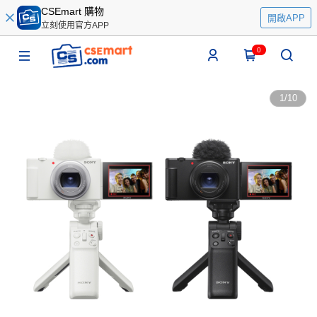
CSEmart 購物
開啟APP
立刻使用官方APP
0
1
/
10