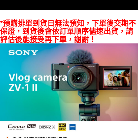
１．透過由恩沛科技股份有限公司提供之「AFTEE先享後付」服務完成之交
免運費
易，需依本服務之必要範圍內提供個人資料，並將交易相關給付款項請求債
權轉讓予恩沛科技股份有限公司。
２．關於個人資料處理事宜，請瀏覽以下網址：
*預購排單到貨日無法預知，下單後交期不
https://aftee.tw/terms/#terms3
保證，到貨後會依訂單順序儘速出貨，請
３．未成年的使用者請事先徵得法定代理人或監護人之同意方可使用
「AFTEE先享後付」，若未經同意申辦者引起之損失，本公司不負相關責
評估後能接受再下單，謝謝！
任。
４．使用「AFTEE先享後付」時，將依據個別帳號之用戶狀況，依本公司即
時審查核予不同之上限額度；若仍有額度不足之情形，本公司將視審查結果
請求用戶進行身份認證。
５．嚴禁一人註冊多個帳號或使用他人資訊註冊。若發現惡意使用之情形，
恩沛科技股份有限公司將有權停止該用戶之使用額度並採取法律行動。