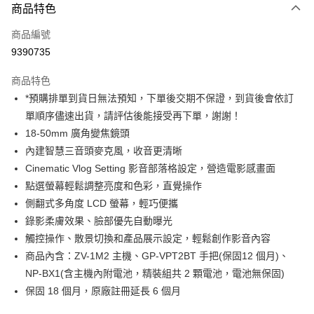
商品特色
信用卡一次付款
商品編號
信用卡分期付款
9390735
3 期 0 利率 每期
NT$9,660
21家銀行
商品特色
6 期 0 利率 每期
NT$4,830
21家銀行
合作金庫商業銀行
第一商業銀行
*預購排單到貨日無法預知，下單後交期不保證，到貨後會依訂
華南商業銀行
彰化商業銀行
12 期 0 利率 每期
NT$2,415
21家銀行
合作金庫商業銀行
第一商業銀行
單順序儘速出貨，請評估後能接受再下單，謝謝！
上海商業儲蓄銀行
台北富邦商業銀行
華南商業銀行
彰化商業銀行
合作金庫商業銀行
第一商業銀行
超商取貨付款
國泰世華商業銀行
兆豐國際商業銀行
18-50mm 廣角變焦鏡頭
上海商業儲蓄銀行
台北富邦商業銀行
華南商業銀行
彰化商業銀行
臺灣中小企業銀行
台中商業銀行
內建智慧三音頭麥克風，收音更清晰
國泰世華商業銀行
兆豐國際商業銀行
LINE Pay
上海商業儲蓄銀行
台北富邦商業銀行
匯豐（台灣）商業銀行
華泰商業銀行
臺灣中小企業銀行
台中商業銀行
Cinematic Vlog Setting 影音部落格設定，營造電影感畫面
國泰世華商業銀行
兆豐國際商業銀行
聯邦商業銀行
遠東國際商業銀行
匯豐（台灣）商業銀行
華泰商業銀行
Apple Pay
點選螢幕輕鬆調整亮度和色彩，直覺操作
臺灣中小企業銀行
台中商業銀行
元大商業銀行
永豐商業銀行
聯邦商業銀行
遠東國際商業銀行
匯豐（台灣）商業銀行
華泰商業銀行
側翻式多角度 LCD 螢幕，輕巧便攜
玉山商業銀行
星展（台灣）商業銀行
街口支付
元大商業銀行
永豐商業銀行
聯邦商業銀行
遠東國際商業銀行
錄影柔膚效果、臉部優先自動曝光
台新國際商業銀行
中國信託商業銀行
玉山商業銀行
星展（台灣）商業銀行
元大商業銀行
永豐商業銀行
台灣樂天信用卡公司
悠遊付
觸控操作、散景切換和產品展示設定，輕鬆創作影音內容
台新國際商業銀行
中國信託商業銀行
玉山商業銀行
星展（台灣）商業銀行
商品內含：ZV-1M2 主機、GP-VPT2BT 手把(保固12 個月)、
台灣樂天信用卡公司
台新國際商業銀行
中國信託商業銀行
Google Pay
NP-BX1(含主機內附電池，精裝組共 2 顆電池，電池無保固)
台灣樂天信用卡公司
全支付
保固 18 個月，原廠註冊延長 6 個月