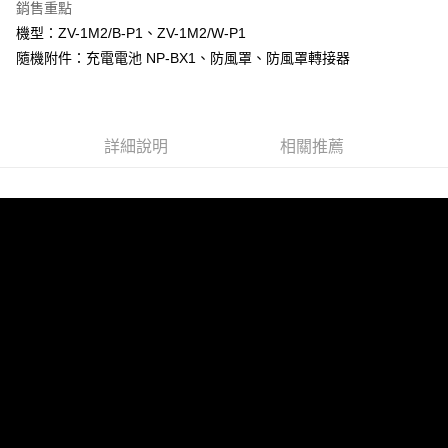
全盈+PAY
銷售重點
機型：ZV-1M2/B-P1、ZV-1M2/W-P1
AFTEE先享後付
隨機附件：充電電池 NP-BX1、防風罩、防風罩轉接器
相關說明
【關於「AFTEE先享後付」】
ATM付款
AFTEE先享後付是「在收到商品之後才付款」的支付方式。 讓您購物簡單
便利好安心！
１．簡單：不需註冊會員、不需綁卡、不需儲值。
詳細說明
相關推薦
運送方式
２．便利：只要手機號碼，簡訊認證，即可結帳。
３．安心：先確認商品／服務後，再付款。
全家取貨付款
每筆NT$60，滿NT$399(含以上)免運費
【「AFTEE先享後付」結帳流程】
１．於結帳方式選擇「AFTEE先享後付」後，將跳轉至「AFTEE先享後付」
萊爾富取貨付款
結帳頁面，進行簡訊認證並確認金額後，即可完成結帳。
２．訂單成立數日內，您將收到繳費通知簡訊。
每筆NT$60，滿NT$399(含以上)免運費
３．收到繳費通知簡訊後14天內，點擊此簡訊中的連結，可透過四大超商／
ATM／網路銀行／等多元方式進行付款，方視為交易完成。
7-11取貨付款
※ 請注意：結帳手續完成當下不需立刻繳費，但若您需要取消訂單，請聯絡
每筆NT$60，滿NT$399(含以上)免運費
購買商品的店家。未經商家同意取消之訂單仍視為有效，需透過AFTEE先享
後付繳納相關費用。
宅配
※ 交易是否成功請以「AFTEE先享後付 」之結帳頁面顯示為準，若有關於
是否繳費成功／繳費後需取消欲退款等相關疑問，請聯繫「AFTEE先享後付
每筆NT$75，滿NT$399(含以上)免運費
客戶支援中心」
https://netprotections.freshdesk.com/support/home
付款後門市自取
【注意事項】