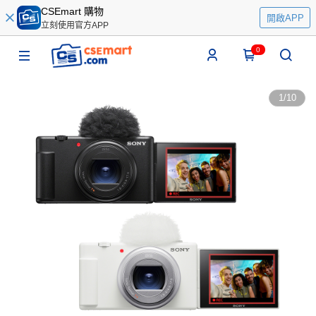
CSEmart 購物
開啟APP
立刻使用官方APP
0
1
/
10