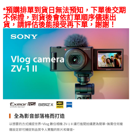
１．透過由恩沛科技股份有限公司提供之「AFTEE先享後付」服務完成之交
免運費
*預購排單到貨日無法預知，下單後交期
易，需依本服務之必要範圍內提供個人資料，並將交易相關給付款項請求債
權轉讓予恩沛科技股份有限公司。
不保證，到貨後會依訂單順序儘速出
２．關於個人資料處理事宜，請瀏覽以下網址：
貨，請評估後能接受再下單，謝謝！
https://aftee.tw/terms/#terms3
３．未成年的使用者請事先徵得法定代理人或監護人之同意方可使用
「AFTEE先享後付」，若未經同意申辦者引起之損失，本公司不負相關責
任。
４．使用「AFTEE先享後付」時，將依據個別帳號之用戶狀況，依本公司即
時審查核予不同之上限額度；若仍有額度不足之情形，本公司將視審查結果
請求用戶進行身份認證。
５．嚴禁一人註冊多個帳號或使用他人資訊註冊。若發現惡意使用之情形，
恩沛科技股份有限公司將有權停止該用戶之使用額度並採取法律行動。