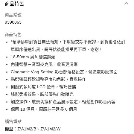
商品特色
信用卡一次付款
商品編號
信用卡分期付款
9390863
3 期 0 利率 每期
NT$8,326
21家銀行
商品特色
6 期 0 利率 每期
NT$4,163
21家銀行
合作金庫商業銀行
第一商業銀行
*預購排單到貨日無法預知，下單後交期不保證，到貨後會依訂
華南商業銀行
彰化商業銀行
12 期 0 利率 每期
NT$2,081
21家銀行
合作金庫商業銀行
第一商業銀行
單順序儘速出貨，請評估後能接受再下單，謝謝！
上海商業儲蓄銀行
台北富邦商業銀行
華南商業銀行
彰化商業銀行
合作金庫商業銀行
第一商業銀行
超商取貨付款
國泰世華商業銀行
兆豐國際商業銀行
18-50mm 廣角變焦鏡頭
上海商業儲蓄銀行
台北富邦商業銀行
華南商業銀行
彰化商業銀行
臺灣中小企業銀行
台中商業銀行
內建智慧三音頭麥克風，收音更清晰
國泰世華商業銀行
兆豐國際商業銀行
LINE Pay
上海商業儲蓄銀行
台北富邦商業銀行
匯豐（台灣）商業銀行
華泰商業銀行
臺灣中小企業銀行
台中商業銀行
Cinematic Vlog Setting 影音部落格設定，營造電影感畫面
國泰世華商業銀行
兆豐國際商業銀行
聯邦商業銀行
遠東國際商業銀行
匯豐（台灣）商業銀行
華泰商業銀行
Apple Pay
點選螢幕輕鬆調整亮度和色彩，直覺操作
臺灣中小企業銀行
台中商業銀行
元大商業銀行
永豐商業銀行
聯邦商業銀行
遠東國際商業銀行
匯豐（台灣）商業銀行
華泰商業銀行
側翻式多角度 LCD 螢幕，輕巧便攜
玉山商業銀行
星展（台灣）商業銀行
街口支付
元大商業銀行
永豐商業銀行
聯邦商業銀行
遠東國際商業銀行
錄影柔膚效果、臉部優先自動曝光
台新國際商業銀行
中國信託商業銀行
玉山商業銀行
星展（台灣）商業銀行
元大商業銀行
永豐商業銀行
台灣樂天信用卡公司
悠遊付
觸控操作、散景切換和產品展示設定，輕鬆創作影音內容
台新國際商業銀行
中國信託商業銀行
玉山商業銀行
星展（台灣）商業銀行
保固 18 個月，原廠註冊延長 6 個月
台灣樂天信用卡公司
台新國際商業銀行
中國信託商業銀行
Google Pay
台灣樂天信用卡公司
銷售重點
全支付
機型：ZV-1M2/B、ZV-1M2/W