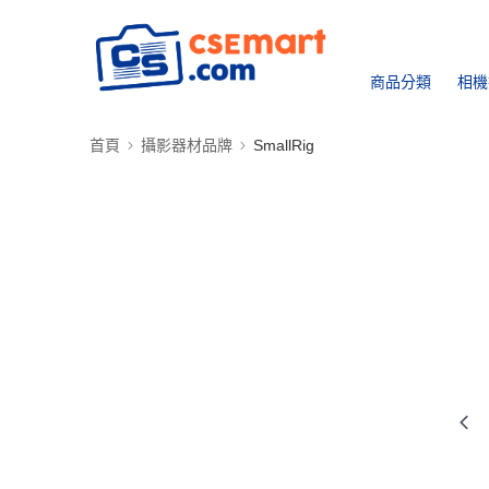
商品分類
相機
首頁
攝影器材品牌
SmallRig