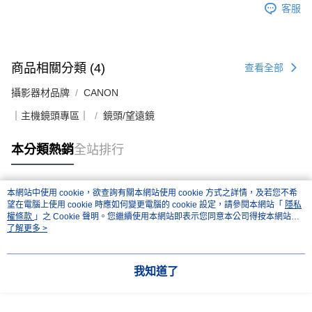
客服
商品相關分類 (4)
查看全部
攝影器材品牌
CANON
｜主機鏡頭專區｜
鏡頭/望遠鏡
本分類熱銷
全站排行
本網站中使用 cookie，欲查詢有關本網站使用 cookie 方式之詳情，及若您不希
熱門標籤
望在電腦上使用 cookie 時應如何變更電腦的 cookie 設定，請參閱本網站「
隱私
權條款
」之 Cookie 聲明。您繼續使用本網站即表示您同意本公司得按本網站使
用條款之 Cookie 聲明使用 cookie。
了解更多 >
我知道了