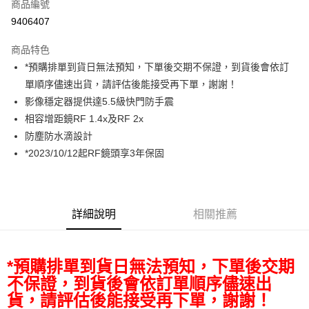
商品編號
信用卡分期付款
9406407
3 期 0 利率 每期
NT$19,633
21家銀行
商品特色
6 期 0 利率 每期
NT$9,816
21家銀行
合作金庫商業銀行
第一商業銀行
*預購排單到貨日無法預知，下單後交期不保證，到貨後會依訂
華南商業銀行
彰化商業銀行
12 期 0 利率 每期
NT$4,908
21家銀行
合作金庫商業銀行
第一商業銀行
單順序儘速出貨，請評估後能接受再下單，謝謝！
上海商業儲蓄銀行
台北富邦商業銀行
華南商業銀行
彰化商業銀行
合作金庫商業銀行
第一商業銀行
超商取貨付款
國泰世華商業銀行
兆豐國際商業銀行
影像穩定器提供達5.5級快門防手震
上海商業儲蓄銀行
台北富邦商業銀行
華南商業銀行
彰化商業銀行
臺灣中小企業銀行
台中商業銀行
相容增距鏡RF 1.4x及RF 2x
國泰世華商業銀行
兆豐國際商業銀行
LINE Pay
上海商業儲蓄銀行
台北富邦商業銀行
匯豐（台灣）商業銀行
華泰商業銀行
臺灣中小企業銀行
台中商業銀行
防塵防水滴設計
國泰世華商業銀行
兆豐國際商業銀行
聯邦商業銀行
遠東國際商業銀行
匯豐（台灣）商業銀行
華泰商業銀行
Apple Pay
*2023/10/12起RF鏡頭享3年保固
臺灣中小企業銀行
台中商業銀行
元大商業銀行
永豐商業銀行
聯邦商業銀行
遠東國際商業銀行
匯豐（台灣）商業銀行
華泰商業銀行
玉山商業銀行
星展（台灣）商業銀行
街口支付
元大商業銀行
永豐商業銀行
聯邦商業銀行
遠東國際商業銀行
台新國際商業銀行
中國信託商業銀行
玉山商業銀行
星展（台灣）商業銀行
元大商業銀行
永豐商業銀行
台灣樂天信用卡公司
悠遊付
台新國際商業銀行
中國信託商業銀行
玉山商業銀行
星展（台灣）商業銀行
詳細說明
相關推薦
台灣樂天信用卡公司
台新國際商業銀行
中國信託商業銀行
Google Pay
台灣樂天信用卡公司
全支付
*預購排單到貨日無法預知，下單後交期
全盈+PAY
不保證，到貨後會依訂單順序儘速出
貨，請評估後能接受再下單，謝謝！
AFTEE先享後付