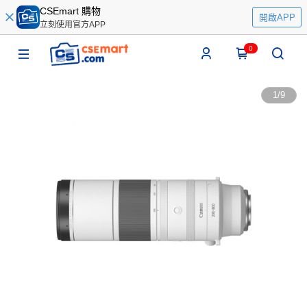
CSEmart 購物
開啟APP
立刻使用官方APP
0
1
/
9