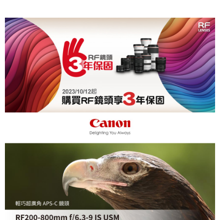
相關說明
【關於「AFTEE先享後付」】
ATM付款
AFTEE先享後付是「在收到商品之後才付款」的支付方式。 讓您購物簡單
便利好安心！
１．簡單：不需註冊會員、不需綁卡、不需儲值。
運送方式
２．便利：只要手機號碼，簡訊認證，即可結帳。
３．安心：先確認商品／服務後，再付款。
全家取貨付款
每筆NT$60，滿NT$399(含以上)免運費
【「AFTEE先享後付」結帳流程】
１．於結帳方式選擇「AFTEE先享後付」後，將跳轉至「AFTEE先享後付」
萊爾富取貨付款
結帳頁面，進行簡訊認證並確認金額後，即可完成結帳。
２．訂單成立數日內，您將收到繳費通知簡訊。
每筆NT$60，滿NT$399(含以上)免運費
３．收到繳費通知簡訊後14天內，點擊此簡訊中的連結，可透過四大超商／
ATM／網路銀行／等多元方式進行付款，方視為交易完成。
7-11取貨付款
※ 請注意：結帳手續完成當下不需立刻繳費，但若您需要取消訂單，請聯絡
每筆NT$60，滿NT$399(含以上)免運費
購買商品的店家。未經商家同意取消之訂單仍視為有效，需透過AFTEE先享
後付繳納相關費用。
宅配
※ 交易是否成功請以「AFTEE先享後付 」之結帳頁面顯示為準，若有關於
是否繳費成功／繳費後需取消欲退款等相關疑問，請聯繫「AFTEE先享後付
每筆NT$75，滿NT$399(含以上)免運費
客戶支援中心」
https://netprotections.freshdesk.com/support/home
付款後門市自取
【注意事項】
１．透過由恩沛科技股份有限公司提供之「AFTEE先享後付」服務完成之交
免運費
易，需依本服務之必要範圍內提供個人資料，並將交易相關給付款項請求債