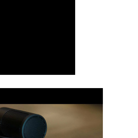
網路銀行／等多元方式進行付款，方視為交易完成。
：結帳手續完成當下不需立刻繳費，但若您需要取消訂單，請聯
付款
的店家。未經商家同意取消之訂單仍視為有效，需透過AFTEE
繳納相關費用。
0，滿NT$399(含以上)免運費
否成功請以「AFTEE先享後付 」之結帳頁面顯示為準，若有關於
功／繳費後需取消欲退款等相關疑問，請聯繫「AFTEE先享後
援中心」
https://netprotections.freshdesk.com/support/home
5，滿NT$399(含以上)免運費
項】
市自取
恩沛科技股份有限公司提供之「AFTEE先享後付」服務完成之
依本服務之必要範圍內提供個人資料，並將交易相關給付款項請
讓予恩沛科技股份有限公司。
個人資料處理事宜，請瀏覽以下網址：
ee.tw/terms/#terms3
年的使用者請事先徵得法定代理人或監護人之同意方可使用
E先享後付」，若未經同意申辦者引起之損失，本公司不負相關責
AFTEE先享後付」時，將依據個別帳號之用戶狀況，依本公司
核予不同之上限額度；若仍有額度不足之情形，本公司將視審查
用戶進行身份認證。
一人註冊多個帳號或使用他人資訊註冊。若發現惡意使用之情
科技股份有限公司將有權停止該用戶之使用額度並採取法律行