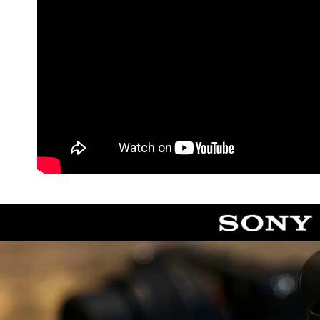
／ATM／
※ 請注意
7-11取貨
絡購買商品
先享後付
每筆NT$6
※ 交易是
是否繳費成
宅配
付客戶支
每筆NT$7
【注意事
付款後門
１．透過由
交易，需
免運費
求債權轉
２．關於
https://aft
３．未成
「AFTE
任。
４．使用「
即時審查
結果請求
５．嚴禁
形，恩沛
動。