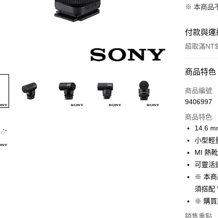
※ 本商品
付款與運
超取滿NT$
付款方式
商品特色
信用卡一
商品編號
9406997
信用卡分
商品特色
3 期 
14.
6 期 
合作金
小型輕量
華南商
12 期
MI 
合作金
上海商
華南商
可靈活運
合作金
超商取貨
國泰世
上海商
※ 本商
華南商
臺灣中
國泰世
LINE Pay
上海商
須搭配 
匯豐（
臺灣中
國泰世
聯邦商
※ 購
匯豐（
Apple Pay
臺灣中
元大商
聯邦商
銷售重點
匯豐（