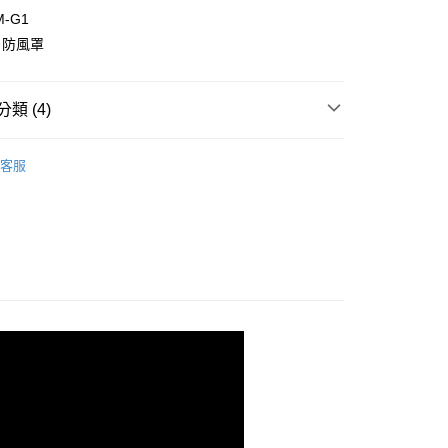
業銀行
星展（台灣）商業銀行
業銀行
永豐商業銀行
-G1
業銀行
遠東國際商業銀行
際商業銀行
中國信託商業銀行
業銀行
星展（台灣）商業銀行
業銀行
永豐商業銀行
：防風罩
天信用卡公司
際商業銀行
中國信託商業銀行
業銀行
星展（台灣）商業銀行
天信用卡公司
際商業銀行
中國信託商業銀行
y
天信用卡公司
類 (4)
品牌
SONY
客服
備專區｜
麥克風專區
享後付
錄送好禮
SONY 相機/鏡頭↘享優惠價！
FTEE先享後付」】
艦館
麥克風系列
先享後付是「在收到商品之後才付款」的支付方式。 讓您購物簡單
心！
：不需註冊會員、不需綁卡、不需儲值。
：只要手機號碼，簡訊認證，即可結帳。
：先確認商品／服務後，再付款。
付款
EE先享後付」結帳流程】
0，滿NT$399(含以上)免運費
方式選擇「AFTEE先享後付」後，將跳轉至「AFTEE先享後
頁面，進行簡訊認證並確認金額後，即可完成結帳。
貨付款
成立數日內，您將收到繳費通知簡訊。
費通知簡訊後14天內，點擊此簡訊中的連結，可透過四大超商
0，滿NT$399(含以上)免運費