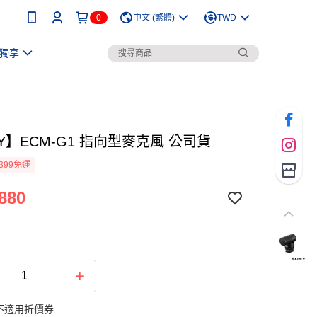
0
中文 (繁體)
TWD
獨享
Y】ECM-G1 指向型麥克風 公司貨
399免運
880
不適用折價券