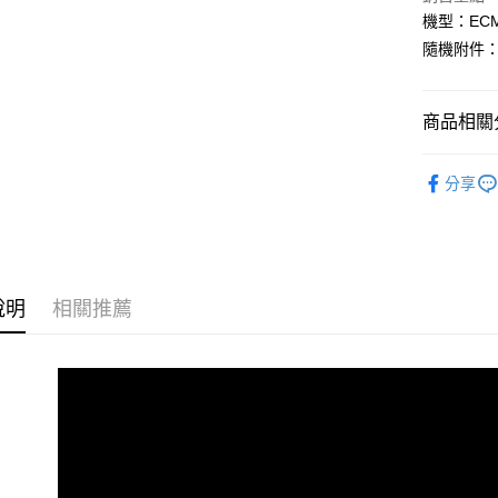
玉山商
街口支付
元大商
機型：ECM
聯邦商
台新國
玉山商
元大商
隨機附件
台灣樂
悠遊付
台新國
玉山商
台灣樂
台新國
Google Pa
台灣樂
商品相關分
全支付
攝影器材
全盈+PAY
分享
｜音訊設
AFTEE先
🎁下單登
相關說明
【關於「A
SONY 旗
ATM付款
AFTEE
說明
相關推薦
便利好安
１．簡單
２．便利
運送方式
３．安心
全家取貨
【「AFT
每筆NT$6
１．於結帳
付」結帳
萊爾富取
２．訂單
３．收到繳
每筆NT$6