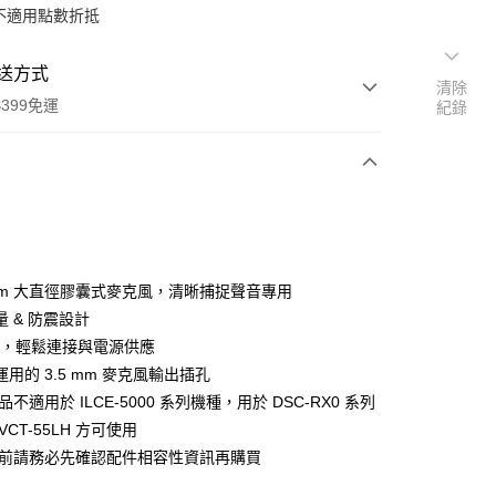
不適用點數折抵
送方式
清除
399免運
紀錄
次付款
期付款
0 利率 每期
NT$1,293
21家銀行
6 mm 大直徑膠囊式麥克風，清晰捕捉聲音專用
0 利率 每期
NT$646
21家銀行
庫商業銀行
第一商業銀行
 & 防震設計
業銀行
彰化商業銀行
 0 利率 每期
NT$323
21家銀行
熱靴，輕鬆連接與電源供應
庫商業銀行
第一商業銀行
業儲蓄銀行
台北富邦商業銀行
業銀行
彰化商業銀行
用的 3.5 mm 麥克風輸出插孔
庫商業銀行
第一商業銀行
付款
華商業銀行
兆豐國際商業銀行
業儲蓄銀行
台北富邦商業銀行
品不適用於 ILCE-5000 系列機種，用於 DSC-RX0 系列
業銀行
彰化商業銀行
小企業銀行
台中商業銀行
華商業銀行
兆豐國際商業銀行
業儲蓄銀行
台北富邦商業銀行
VCT-55LH 方可使用
台灣）商業銀行
華泰商業銀行
小企業銀行
台中商業銀行
華商業銀行
兆豐國際商業銀行
業銀行
遠東國際商業銀行
買前請務必先確認配件相容性資訊再購買
台灣）商業銀行
華泰商業銀行
小企業銀行
台中商業銀行
業銀行
永豐商業銀行
業銀行
遠東國際商業銀行
台灣）商業銀行
華泰商業銀行