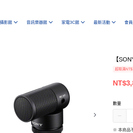
攝影館
音訊樂器館
家電3C館
最新活動
會員
【SON
超取滿NT$
NT$3,
數量
※ 本商品