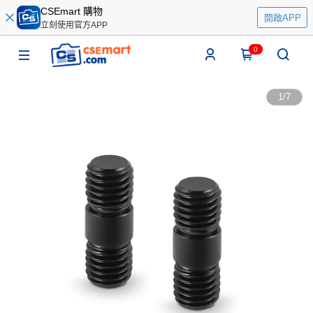
CSEmart 購物
開啟APP
立刻使用官方APP
0
1
/
7