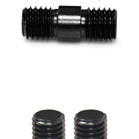
AFTEE先享後付
相關說明
【關於「AFTEE先享後付」】
ATM付款
AFTEE先享後付是「在收到商品之後才付款」的支付方式。 讓您購物簡單
便利好安心！
１．簡單：不需註冊會員、不需綁卡、不需儲值。
運送方式
２．便利：只要手機號碼，簡訊認證，即可結帳。
３．安心：先確認商品／服務後，再付款。
全家取貨付款
每筆NT$60，滿NT$399(含以上)免運費
【「AFTEE先享後付」結帳流程】
１．於結帳方式選擇「AFTEE先享後付」後，將跳轉至「AFTEE先享後付」
萊爾富取貨付款
結帳頁面，進行簡訊認證並確認金額後，即可完成結帳。
２．訂單成立數日內，您將收到繳費通知簡訊。
每筆NT$60，滿NT$399(含以上)免運費
３．收到繳費通知簡訊後14天內，點擊此簡訊中的連結，可透過四大超商／
ATM／網路銀行／等多元方式進行付款，方視為交易完成。
7-11取貨付款
※ 請注意：結帳手續完成當下不需立刻繳費，但若您需要取消訂單，請聯絡
每筆NT$60，滿NT$399(含以上)免運費
購買商品的店家。未經商家同意取消之訂單仍視為有效，需透過AFTEE先享
後付繳納相關費用。
宅配
※ 交易是否成功請以「AFTEE先享後付 」之結帳頁面顯示為準，若有關於
是否繳費成功／繳費後需取消欲退款等相關疑問，請聯繫「AFTEE先享後付
每筆NT$75，滿NT$399(含以上)免運費
客戶支援中心」
https://netprotections.freshdesk.com/support/home
付款後門市自取
【注意事項】
１．透過由恩沛科技股份有限公司提供之「AFTEE先享後付」服務完成之交
免運費