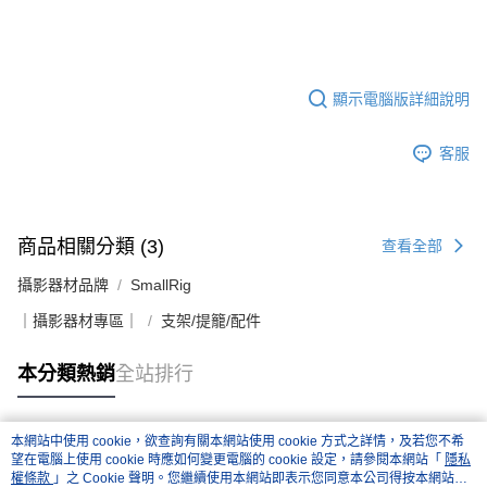
顯示電腦版詳細說明
客服
商品相關分類 (3)
查看全部
攝影器材品牌
SmallRig
｜攝影器材專區｜
支架/提籠/配件
本分類熱銷
全站排行
本網站中使用 cookie，欲查詢有關本網站使用 cookie 方式之詳情，及若您不希
熱門標籤
望在電腦上使用 cookie 時應如何變更電腦的 cookie 設定，請參閱本網站「
隱私
權條款
」之 Cookie 聲明。您繼續使用本網站即表示您同意本公司得按本網站使