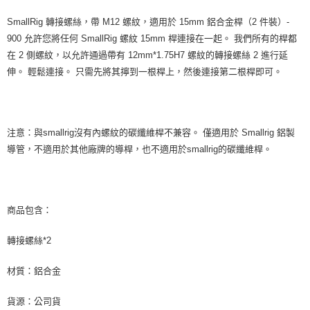
SmallRig 轉接螺絲，帶 M12 螺紋，適用於 15mm 鋁合金桿（2 件裝）-
900 允許您將任何 SmallRig 螺紋 15mm 桿連接在一起。 我們所有的桿都
在 2 側螺紋，以允許通過帶有 12mm*1.75H7 螺紋的轉接螺絲 2 進行延
伸。 輕鬆連接。 只需先將其擰到一根桿上，然後連接第二根桿即可。
注意：與smallrig沒有內螺紋的碳纖維桿不兼容。 僅適用於 Smallrig 鋁製
導管，不適用於其他廠牌的導桿，也不適用於smallrig的碳纖維桿。
商品包含：
轉接螺絲*2
材質：鋁合金
貨源：公司貨