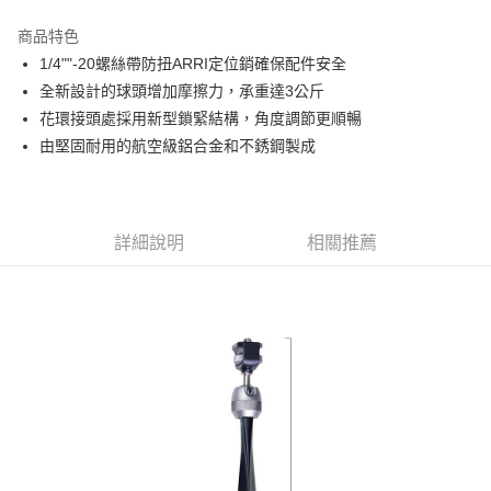
3 期 0 利率 每期
NT$320
21家銀行
商品特色
6 期 0 利率 每期
NT$160
21家銀行
合作金庫商業銀行
第一商業銀行
1/4""-20螺絲帶防扭ARRI定位銷確保配件安全
華南商業銀行
彰化商業銀行
12 期 0 利率 每期
NT$80
21家銀行
合作金庫商業銀行
第一商業銀行
全新設計的球頭增加摩擦力，承重達3公斤
上海商業儲蓄銀行
台北富邦商業銀行
華南商業銀行
彰化商業銀行
合作金庫商業銀行
第一商業銀行
超商取貨付款
國泰世華商業銀行
兆豐國際商業銀行
花環接頭處採用新型鎖緊結構，角度調節更順暢
上海商業儲蓄銀行
台北富邦商業銀行
華南商業銀行
彰化商業銀行
臺灣中小企業銀行
台中商業銀行
由堅固耐用的航空級鋁合金和不銹鋼製成
國泰世華商業銀行
兆豐國際商業銀行
LINE Pay
上海商業儲蓄銀行
台北富邦商業銀行
匯豐（台灣）商業銀行
華泰商業銀行
臺灣中小企業銀行
台中商業銀行
國泰世華商業銀行
兆豐國際商業銀行
聯邦商業銀行
遠東國際商業銀行
匯豐（台灣）商業銀行
華泰商業銀行
Apple Pay
臺灣中小企業銀行
台中商業銀行
元大商業銀行
永豐商業銀行
聯邦商業銀行
遠東國際商業銀行
匯豐（台灣）商業銀行
華泰商業銀行
玉山商業銀行
星展（台灣）商業銀行
街口支付
元大商業銀行
永豐商業銀行
詳細說明
相關推薦
聯邦商業銀行
遠東國際商業銀行
台新國際商業銀行
中國信託商業銀行
玉山商業銀行
星展（台灣）商業銀行
元大商業銀行
永豐商業銀行
台灣樂天信用卡公司
悠遊付
台新國際商業銀行
中國信託商業銀行
玉山商業銀行
星展（台灣）商業銀行
台灣樂天信用卡公司
台新國際商業銀行
中國信託商業銀行
Google Pay
台灣樂天信用卡公司
全支付
全盈+PAY
AFTEE先享後付
相關說明