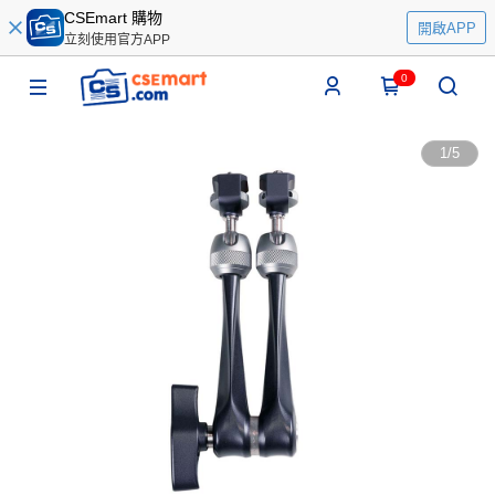
CSEmart 購物
開啟APP
立刻使用官方APP
0
1
/
5