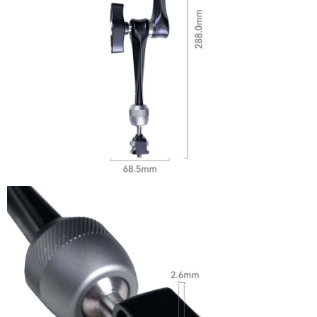
【關於「AFTEE先享後付」】
ATM付款
AFTEE先享後付是「在收到商品之後才付款」的支付方式。 讓您購物簡單
便利好安心！
１．簡單：不需註冊會員、不需綁卡、不需儲值。
運送方式
２．便利：只要手機號碼，簡訊認證，即可結帳。
３．安心：先確認商品／服務後，再付款。
全家取貨付款
每筆NT$60，滿NT$399(含以上)免運費
【「AFTEE先享後付」結帳流程】
１．於結帳方式選擇「AFTEE先享後付」後，將跳轉至「AFTEE先享後付」
萊爾富取貨付款
結帳頁面，進行簡訊認證並確認金額後，即可完成結帳。
２．訂單成立數日內，您將收到繳費通知簡訊。
每筆NT$60，滿NT$399(含以上)免運費
３．收到繳費通知簡訊後14天內，點擊此簡訊中的連結，可透過四大超商／
ATM／網路銀行／等多元方式進行付款，方視為交易完成。
7-11取貨付款
※ 請注意：結帳手續完成當下不需立刻繳費，但若您需要取消訂單，請聯絡
每筆NT$60，滿NT$399(含以上)免運費
購買商品的店家。未經商家同意取消之訂單仍視為有效，需透過AFTEE先享
後付繳納相關費用。
宅配
※ 交易是否成功請以「AFTEE先享後付 」之結帳頁面顯示為準，若有關於
是否繳費成功／繳費後需取消欲退款等相關疑問，請聯繫「AFTEE先享後付
每筆NT$75，滿NT$399(含以上)免運費
客戶支援中心」
https://netprotections.freshdesk.com/support/home
付款後門市自取
【注意事項】
１．透過由恩沛科技股份有限公司提供之「AFTEE先享後付」服務完成之交
免運費
易，需依本服務之必要範圍內提供個人資料，並將交易相關給付款項請求債
權轉讓予恩沛科技股份有限公司。
２．關於個人資料處理事宜，請瀏覽以下網址：