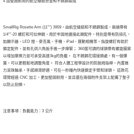
4.由堅固耐用的航空級鋁合金和不銹鋼製成
SmallRig Rosette Arm (11"") 3959，由航空級鋁和不銹鋼製成，兩端帶有
1/4""-20 螺釘和可拉伸銷，用於牢固地連接此類配件，特別是帶有防扭孔，
如顯示器、LED 燈、麥克風、手機、iPad、運動相機等。指旋螺釘有助於
鎖定配件，並有孔供六角扳手進一步擰緊； 360度可調的球頭帶有螺旋圖案
以增加摩擦力並可承受高達3kg的負載。 在不銹鋼花環接頭處，有一個彈
簧，可以更輕鬆地調整角度。 符合人體工程學設計的防脫拇指桿，內置推
力滾珠軸承，手感順滑舒適，可在一秒鐘內快速鎖定手臂和球頭。 這款花
環臂經過 CNC 加工，更加堅固耐用，並且還在兩個附件支架上配備了墊子
以防止刮擦。
注意事項：負載能力：3 公斤